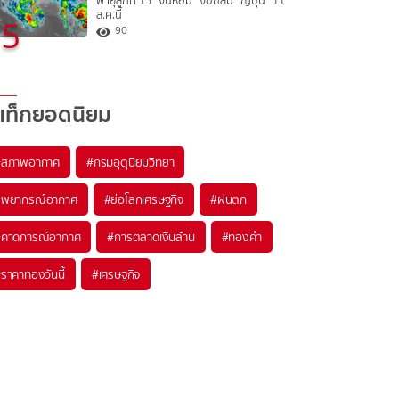
พายุลูกที่ 15 “จันหอม” จ่อถล่ม “ญี่ปุ่น” 11
ส.ค.นี้
5
90
แท็กยอดนิยม
#
สภาพอากาศ
#
กรมอุตุนิยมวิทยา
#
พยากรณ์อากาศ
#
ย่อโลกเศรษฐกิจ
#
ฝนตก
#
คาดการณ์อากาศ
#
การตลาดเงินล้าน
#
ทองคำ
#
ราคาทองวันนี้
#
เศรษฐกิจ