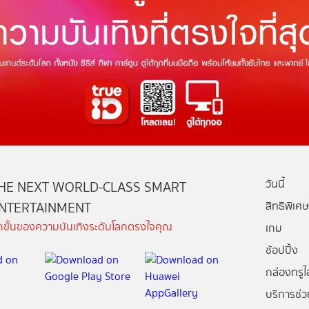
วันนี้
HE NEXT WORLD-CLASS SMART
NTERTAINMENT
สิทธิพิเศษ
ีกขั้นของความบันเทิงระดับโลกตรงใจคุณ
เกม
ช้อปปิ้ง
กล่องทรูไอ
บริการช่ว