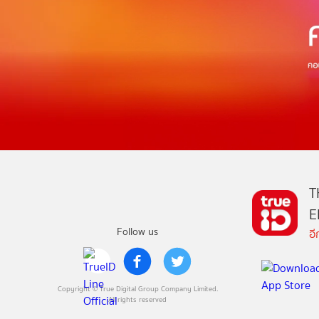
T
E
Follow us
อ
Copyright © True Digital Group Company Limited.
All rights reserved