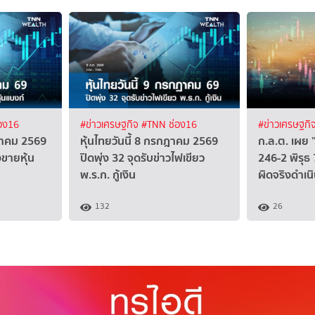
อง16
#ข่าวเศรษฐกิจ
#TNN ช่อง16
#ข่าวเศรษฐกิ
กฎาคม 2569
หุ้นไทยวันนี้ 8 กรกฎาคม 2569
ก.ล.ต. เผย
งขายหุ้น
ปิดพุ่ง 32 จุดรับข่าวไฟเขียว
246-2 พิรุธ
พ.ร.ก. กู้เงิน
ผิดจริงดำเ
132
26