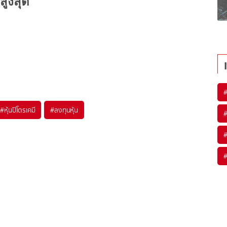
สูงสุด
#
หุ้นปิโตรเคมี
#
ลงทุนหุ้น