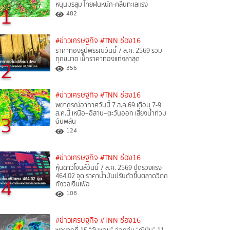
หนุนมรสุม ไทยฝนหนัก-คลื่นทะเลแรง
1
482
#ข่าวเศรษฐกิจ
#TNN ช่อง16
ราคาทองรูปพรรณวันนี้ 7 ส.ค. 2569 รวม
ทุกขนาด เช็กราคาทองแท่งล่าสุด
2
356
#ข่าวเศรษฐกิจ
#TNN ช่อง16
พยากรณ์อากาศวันนี้ 7 ส.ค.69 เตือน 7-9
ส.ค.นี้ เหนือ–อีสาน–ตะวันออก เสี่ยงน้ำท่วม
3
ฉับพลัน
124
#ข่าวเศรษฐกิจ
#TNN ช่อง16
หุ้นดาวโจนส์วันนี้ 7 ส.ค. 2569 ปิดร่วงแรง
464.02 จุด ราคาน้ำมันปรับตัวขึ้นตลาดวิตก
4
กังวลเงินเฟ้อ
108
#ข่าวเศรษฐกิจ
#TNN ช่อง16