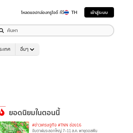
TH
เข้าสู่ระบบ
โหลดแอป
กล่องทรูไอดี ทีวี
ระเทศ
อื่นๆ
ยอดนิยมในตอนนี้
#ข่าวเศรษฐกิจ
#TNN ช่อง16
จับตาฝนระลอกใหญ่ 7–11 ส.ค. พายุดอลฟิน