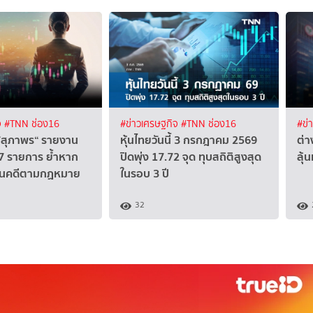
จ
#TNN ช่อง16
#ข่าวเศรษฐกิจ
#TNN ช่อง16
#ข่
 ”สุภาพร“ รายงาน
หุ้นไทยวันนี้ 3 กรกฎาคม 2569
ต่า
 7 รายการ ย้ำหาก
ปิดพุ่ง 17.72 จุด ทุบสถิติสูงสุด
ลุ้
นินคดีตามกฏหมาย
ในรอบ 3 ปี
32