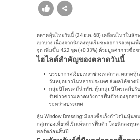
ตลาดหุ้นไทยวันนี้ (24 ธ.ค. 68) เคลื่อนไหวใ
เบาบาง เนื่องจากนักลงทุนเริ่มชะลอการลงทุนเพื่อ
จุด เพิ่มขึ้น 4.22 จุด (+0.33%) ด้วยมูลค่าการซื
ไฮไลต์สำคัญของตลาดวันนี้
บรรยากาศเงียบเหงาช่วงเทศกาล: ตลาดหุ้นไ
วันหยุดยาวในหลายประเทศ ส่งผลให้ขาดปัจจ
กลุ่มปิโตรเคมีนำทัพ: หุ้นกลุ่มปิโตรเคมีป
รับข่าวความคาดหวังการฟื้นตัวของอุตส
ระหว่างประเทศ
ลุ้น Window Dressing: มีแรงซื้อเก็งกำไรในหุ้
กลุ่มท่องเที่ยวที่เริ่มเห็นการฟื้นตัว โดยนักลง
พอร์ตก่อนสิ้นปี