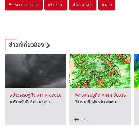
#
การตลาดเงินล้าน
#
โลกร้อน
#
ฝนตกหนัก
#
พายุ
ข่าวที่เกี่ยวข้อง
#ข่าวเศรษฐกิจ
#TNN ช่อง16
#ข่าวเศรษฐกิจ
#TNN ช่อง16
เตรียมรับมือ! กรมอุตุฯ เ…
เปิดรายชื่อจังหวัด ฝนหน…
133