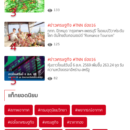
3
133
#ข่าวเศรษฐกิจ
#TNN ช่อง16
ททท. ปักหมุด ‘กรุงเทพฯ-เพชรบุรี’ โรดแมปวิวาห์ระดับ
โลก ดันไทยฮับคอนเซปต์ "Romance Tourism"
4
125
#ข่าวเศรษฐกิจ
#TNN ช่อง16
หุ้นดาวโจนส์วันนี้ 6 ส.ค. 2569 เพิ่มขึ้น 263.24 จุด รับ
ความหวังเจรจาอิหร่าน-สหรัฐ
5
82
แท็กยอดนิยม
#
สภาพอากาศ
#
กรมอุตุนิยมวิทยา
#
พยากรณ์อากาศ
#
ย่อโลกเศรษฐกิจ
#
เศรษฐกิจ
#
ราคาทอง