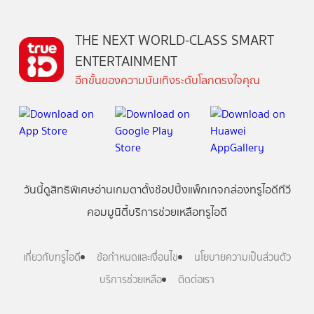
THE NEXT WORLD-CLASS SMART
ENTERTAINMENT
อีกขั้นของความบันเทิงระดับโลกตรงใจคุณ
วันนี้
ดู
สิทธิพิเศษ
อ่าน
เกม
ตาตั้ง
ช้อปปิ้ง
แพ็กเกจ
กล่องทรูไอดีทีวี
คอมมูนิตี้
บริการช่วยเหลือทรูไอดี
เกี่ยวกับทรูไอดี
ข้อกำหนดและเงื่อนไข
นโยบายความเป็นส่วนตัว
บริการช่วยเหลือ
ติดต่อเรา