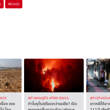
น
#
ผิวหนัง
อง16
#ข่าวเศรษฐกิจ
#TNN ช่อง16
#ข่าวต่างประ
ครื่อง แรง
ทำไมยุโรปเดือดกว่าเอเชีย? เปิด
เกาหลีใต้อ
้นไป โลก
เหตุผลคลื่นความร้อน พุ่งทะลุ
112 ปี เสียช