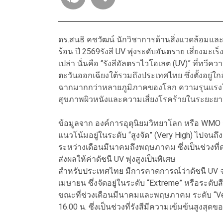
ดร.สนธิ คชวัฒน์ นักวิชาการด้านสิ่งแวดล้อมและ
ร้อน ปี 2569รังสี UV พุ่งระดับอันตราย เสี่ยงมะเร็ง
เปล่า นั่นคือ “รังสีอัลตราไวโอเลต (UV)” ที่ทวี
ตะวันออกเฉียงใต้รวมถึงประเทศไทย ซึ่งตั้งอยู่ใกล้
ฉากมากกว่าหลายภูมิภาคของโลก ความรุนแรงในป
สุขภาพผิวหนังและความเสี่ยงโรคร้ายในระยะยา
ข้อมูลจาก องค์การอุตุนิยมวิทยาโลก หรือ WMO ระ
แนวโน้มอยู่ในระดับ “สูงจัด” (Very High) ไปจนถึ
ระหว่างเดือนมีนาคมถึงพฤษภาคม ซึ่งเป็นช่วงที่ดว
ส่งผลให้ค่าดัชนี UV พุ่งสูงเป็นพิเศษ
สำหรับประเทศไทย มีการคาดการณ์ว่าดัชนี UV จะ
เมษายน ซึ่งจัดอยู่ในระดับ “Extreme” หรือระด
ขณะที่ช่วงเดือนมีนาคมและพฤษภาคม ระดับ “Very
16.00 น. ซึ่งเป็นช่วงที่รังสีมีความเข้มข้นสูงสุดข