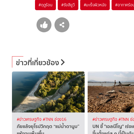
#
ฤดูร้อน
#
รังสียูวี
#
มะเร็งผิวหนัง
#
อากาศร้อ
ข่าวที่เกี่ยวข้อง
#ข่าวเศรษฐกิจ
#TNN ช่อง16
#ข่าวเศรษฐกิจ
#TNN ช่
ภัยแล้งยุโรปวิกฤต “แม่น้ำดานูบ”
UN ชี้ "เอลนีโญ" เร่งเ
แห้งจนเห็นพื้น
ขึ้นตั้งแต่ส.ค.นี้เป็นต