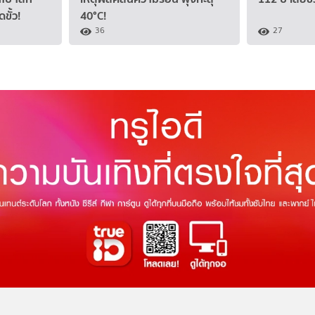
ขั้ว!
40°C!
36
27