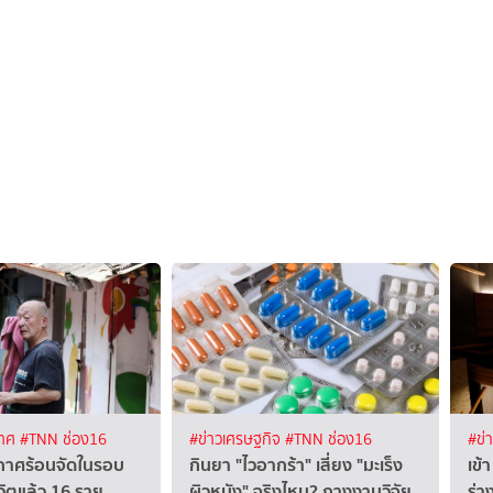
เทศ
#TNN ช่อง16
#ข่าวเศรษฐกิจ
#TNN ช่อง16
#ข่
ากาศร้อนจัดในรอบ
กินยา "ไวอากร้า" เสี่ยง "มะเร็ง
เข้
ีวิตแล้ว 16 ราย
ผิวหนัง" จริงไหม? กางงานวิจัย
ร่า