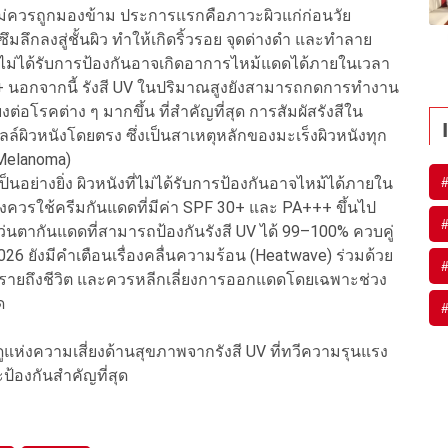
้ไม่ควรถูกมองข้าม ประการแรกคือภาวะผิวแก่ก่อนวัย
ลึกลงสู่ชั้นผิว ทำให้เกิดริ้วรอย จุดด่างดำ และทำลาย
ี่ไม่ได้รับการป้องกันอาจเกิดอาการไหม้แดดได้ภายในเวลา
บ 11+ นอกจากนี้ รังสี UV ในปริมาณสูงยังสามารถกดการทำงาน
ต่อโรคต่าง ๆ มากขึ้น ที่สำคัญที่สุด การสัมผัสรังสีใน
ล์ผิวหนังโดยตรง ซึ่งเป็นสาเหตุหลักของมะเร็งผิวหนังทุก
(Melanoma)
จำเป็นอย่างยิ่ง ผิวหนังที่ไม่ได้รับการป้องกันอาจไหม้ได้ภายใน
1+ จึงควรใช้ครีมกันแดดที่มีค่า SPF 30+ และ PA+++ ขึ้นไป
แว่นตากันแดดที่สามารถป้องกันรังสี UV ได้ 99–100% ควบคู่
26 ยังมีคำเตือนเรื่องคลื่นความร้อน (Heatwave) ร่วมด้วย
ตรายถึงชีวิต และควรหลีกเลี่ยงการออกแดดโดยเฉพาะช่วง
ด
นฤดูแห่งความเสี่ยงด้านสุขภาพจากรังสี UV ที่ทวีความรุนแรง
ะป้องกันสำคัญที่สุด