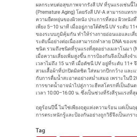
ผลกระทบต่อสุขภาพจากรังสี UV ที่รุนแรงเช่นนี
(Premature Aging) โดยรังสี UV-A สามารถแทรกซึม
ความยืดหยุ่นของผิวหนัง ประการที่สอง ผิวหนังท
เพียง 5–10 นาที เมื่ออยู่ภายใต้ดัชนี UV ระดั
ของระบบภูมิคุ้มกัน ทำให้ร่างกายอ่อนแอและเสี่ยง
ระดับนี้อย่างต่อเนื่องสามารถทำลาย DNA ของเซล
ชนิด รวมถึงชนิดที่รุนแรงที่สุดอย่างเมลาโนมา 
เมื่อความเสี่ยงเพิ่มสูงขึ้น การป้องกันจึงเป็นสิ่ง
เวลาไม่ถึง 15 นาที เมื่อดัชนี UV อยู่ที่ระดับ 1
สวมเสื้อผ้าที่ปกปิดมิดชิด ใส่หมวกปีกกว้าง และ
กับการดื่มน้ำสะอาดอย่างสม่ำเสมอ เพราะในปี 20
การขาดน้ำอาจนำไปสู่ภาวะฮีทสโตรกที่เป็นอัน
เวลา 10.00–16.00 น. ซึ่งเป็นช่วงที่รังสีรุนแรงที่สุ
ฤดูร้อนปีนี้ ไม่ใช่เพียงฤดูแห่งความร้อน แต่เป็
การตระหนักรู้และป้องกันอย่างถูกวิธีจึงเป็นเกรา
Tag