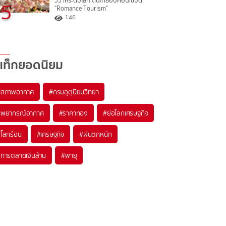
วิวาห์ระดับโลก ดันไทยฮับคอนเซปต์
5
"Romance Tourism"
146
แท็กยอดนิยม
#
สภาพอากาศ
#
กรมอุตุนิยมวิทยา
#
พยากรณ์อากาศ
#
ราคาทอง
#
ย่อโลกเศรษฐกิจ
#
โลกร้อน
#
เศรษฐกิจ
#
ฝนตกหนัก
#
การตลาดเงินล้าน
#
พายุ