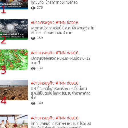
ทุกขนาด เช็กราคาทองแท่งล่าสุด
1
278
#ข่าวเศรษฐกิจ
#TNN ช่อง16
พยากรณ์อากาศวันนี้ 6 ส.ค. 69 พายุคูจิระ ไม่
เข้าไทย - เตือนฝนถล่ม 4 ภาค
2
159
#ข่าวเศรษฐกิจ
#TNN ช่อง16
เปิดรายชื่อจังหวัด ฝนหนัก–ฝนน้อย 6–12
ส.ค. นี้
3
134
#ข่าวเศรษฐกิจ
#TNN ช่อง16
UN ชี้ "เอลนีโญ" เร่งเครื่อง แรงขึ้นตั้งแต่
ส.ค.นี้เป็นต้นไป โลกเตรียมรับศึกอากาศสุด
4
ขั้ว!
140
#ข่าวเศรษฐกิจ
#TNN ช่อง16
ททท. ปักหมุด ‘กรุงเทพฯ-เพชรบุรี’ โรดแมป