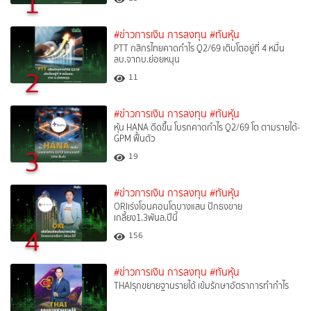
1
#ข่าวการเงิน การลงทุน
#ทันหุ้น
PTT กสิกรไทยคาดกำไร Q2/69 เติบโตอยู่ที่ 4 หมื่น
ลบ.จากบ.ย่อยหนุน
2
11
#ข่าวการเงิน การลงทุน
#ทันหุ้น
หุ้น HANA ดีดขึ้น โบรกคาดกำไร Q2/69 โต ตามรายได้-
GPM ฟื้นตัว
3
19
#ข่าวการเงิน การลงทุน
#ทันหุ้น
ORIเร่งโอนคอนโดบางแสน ปักธงขาย
เกลี้ยง1.3พันล.ปีนี้
4
156
#ข่าวการเงิน การลงทุน
#ทันหุ้น
THAIรุกขยายฐานรายได้ เข้มรักษาอัตราการทำกำไร