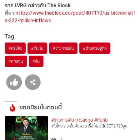
จาก LVRG
กล่าวกับ The Block
ที่มา
https://www.theblock.co/post/407110/us-bitcoin-etf
s-222-million-inflows
Tag
#
คริปโต
#
ทันหุ้น
#
ข่าวการเงิน
#
ข่าวเศรษฐกิจ
#
การเงิน
#
หุ้น
ยอดนิยมในตอนนี้
#ข่าวการเงิน การลงทุน
#ทันหุ้น
‘หุ้นไทย’ระยะสั้นผันผวน เชื่อโฟลว์ดันSET1,720จุด
13