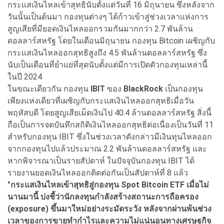
กระแสเงินไหลเข้าสุทธินับตั้งแต่วันที่ 16 มิถุนายน ซึ่งหลังจาก
วันนั้นเป็นต้นมา กองทุนต่างๆ ได้ก้าวเข้าสู่ช่วงเวลาแห่งการ
สูญเสียที่มียอดเงินไหลออกรวมกันมากกว่า 2.7 พันล้าน
ดอลลาร์สหรัฐ โดยในเดือนมิถุนายน กองทุน Bitcoin เผชิญกับ
กระแสเงินไหลออกสุทธิสูงถึง 4.5 พันล้านดอลลาร์สหรัฐ ซึ่ง
นับเป็นเดือนที่ย่ำแย่ที่สุดนับตั้งแต่มีการเปิดตัวกองทุนเหล่านี้
ในปี 2024
ในขณะเดียวกัน กองทุน
IBIT
ของ
BlackRock
เป็นกองทุน
เพียงแห่งเดียวที่เผชิญกับกระแสเงินไหลออกสุทธิเมื่อวัน
พฤหัสบดี โดยสูญเสียเม็ดเงินไป 40.4 ล้านดอลลาร์สหรัฐ สิ่งนี้
ถือเป็นการจดบันทึกสถิติเงินไหลออกสุทธิต่อเนื่องเป็นวันที่ 11
สำหรับกองทุน IBIT ซึ่งในช่วงเวลาดังกล่าวมีเงินทุนไหลออก
จากกองทุนไปแล้วประมาณ 2.2 พันล้านดอลลาร์สหรัฐ และ
หากพิจารณาเป็นรายสัปดาห์ ในปัจจุบันกองทุน IBIT ได้
รายงานยอดเงินไหลออกติดต่อกันเป็นสัปดาห์ที่ 8 แล้ว
"กระแสเงินไหลเข้าสุทธิสู่กองทุน Spot Bitcoin ETF เมื่อไม่
นานมานี้ บ่งชี้ว่านักลงทุนกำลังสร้างสถานะการถือครอง
(exposure) ขึ้นมาใหม่อย่างระมัดระวัง หลังจากผ่านพ้นช่วง
เวลาของการขายทำกำไรและความไม่แน่นอนทางเศรษฐกิจ