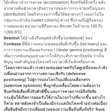
ได้กลับมาทำการสะสม (accumulation) สินทรัพย์อีกครั้ง หลัง
จากผ่านพ้นช่วงเวลาอันยาวนานของการกระจายเหรียญออก
(distribution) โดยกิจกรรมการซื้อได้ขยายวงกว้างออกไปใน
กลุ่มกระเป๋าเงิน (wallet cohorts) ต่างๆ ซึ่งรวมถึงผู้ถือครอง
รายย่อยและหน่วยงานที่ถือครอง Bitcoin ในจำนวน 100 ถึง
1,000 BTC
Beamish
ได้อ้างอิงถึงสมุดคำสั่งซื้อ (orderbook) ของ
Coinbase
ที่มีความหนาแน่นของฝั่งตั้งรับซื้อ (bid-heavy) และ
การวางสถานะดีลเลอร์แกมมา (dealer gamma positioning) ที่
เพิ่มการสนับสนุนอย่างมากใกล้กับระดับราคาปัจจุบัน ว่าเป็น
สัญญาณสำคัญของโครงสร้างราคาที่เริ่มมีเสถียรภาพ
"
โดยภาพรวมแล้ว ภาพรวมของตลาดคริปโตดูเหมือนจะกำลัง
เปลี่ยนผ่านจากการวางสถานะเชิงรับ (defensive
positioning)
ไปสู่การมองโลกในแง่ดีแบบเลือกสรร
(selective optimism)
ซึ่งถูกขับเคลื่อนโดยความต้องการ
สินทรัพย์เสี่ยงที่ปรับตัวดีขึ้น และการคาดการณ์ถึงปัจจัย
กระตุ้นให้เกิดการยอมรับใช้งานในวงกว้างที่มากขึ้น อย่างไร
ก็ตาม ตลาดยังคงจำเป็นต้องมีกระแสเงินไหลเข้าอย่างต่อเนื่อง
เพื่อยืนยันถึงการเปลี่ยนผ่านของความเชื่อมั่นที่แท้จริง" Ruck