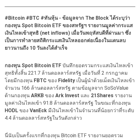
#Bitcoin #BTC #
ทันหุ้น - ข้อมูลจาก The Block
ได้ระบุว่า
กองทุน Spot Bitcoin ETF
ของสหรัฐฯ รายงานมูลค่ากระแส
เงินไหลเข้าสุทธิ (net inflows)
เมื่อวันพฤหัสบดีที่ผ่านมา ซึ่ง
เป็นการทำลายสถิติกระแสเงินไหลออกต่อเนื่องในแดนลบ
ยาวนานถึง 10
วันลงได้สำเร็จ
กองทุน Spot Bitcoin ETF
บันทึกยอดรวมกระแสเงินไหลเข้า
สุทธิทั้งสิ้น 221.7 ล้านดอลลาร์สหรัฐ เมื่อวันที่ 2 กรกฎาคม
โดยมีกองทุน
FBTC
ของ
Fidelity
เป็นผู้นำด้วยเม็ดเงินไหลเข้า
จำนวน 166 ล้านดอลลาร์สหรัฐ ตามข้อมูลจาก SoSoValue
ด้านกองทุน
ARKB
ของ
Ark Invest
และ
21Shares
รายงาน
มูลค่าเงินไหลเข้า 91.8 ล้านดอลลาร์สหรัฐ ในขณะที่กองทุน
HODL
ของ
VanEck
มีเงินไหลเข้าในจำนวนที่น้อยกว่าที่ระดับ
4.4 ล้านดอลลาร์สหรัฐในวันดังกล่าว
นี่นับเป็นครั้งแรกที่กองทุน Bitcoin ETF รายงานยอดรวม