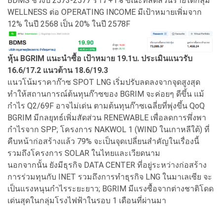
BDMS ช่วงปี 2573-2577 ราว +1% ขณะที่สัดส่วนรายได้กลุ่ม
WELLNESS ต่อ OPERATING INCOME มีเป้าหมายเพิ่มจาก
12% ในปี 2568 เป็น 20% ในปี 2578F
หุ้น BGRIM แนะนำซื้อ เป้าหมาย 19.1บ. ประเมินแนวรับ
16.6/17.2 แนวต้าน 18.6/19.3
แนวโน้มราคาก๊าซ SPOT LNG เริ่มปรับลดลงจากจุดสูงสุด
ทำให้สถานการณ์ต้นทุนก๊าซของ BGRIM จะค่อยๆ ดีขึ้น แม้
กำไร Q2/69F อาจไม่เด่น ตามต้นทุนก๊าซเฉลี่ยที่พุ่งขึ้น QoQ
BGRIM มีกลยุทธ์เพิ่มสัดส่วน RENEWABLE เพื่อลดการพึ่งพา
กำไรจาก SPP; โครงการ NAKWOL 1 (WIND ในเกาหลีใต้) ที่
คืบหน้าก่อสร้างแล้ว 79% จะเป็นจุดเปลี่ยนสำคัญในเรื่องนี้
รวมถึงโครงการ SOLAR ในไทยและเวียดนาม
นอกจากนั้น ยังมีธุรกิจ DATA CENTER ที่อยู่ระหว่างก่อสร้าง
การร่วมทุนกับ INET รวมถึงการทำธุรกิจ LNG ในมาเลเซีย จะ
เป็นแรงหนุนกำไรระยะยาว; BGRIM มีแรงซื้อจากต่างชาติโดด
เด่นสุดในกลุ่มโรงไฟฟ้าในรอบ 1 เดือนที่ผ่านมา