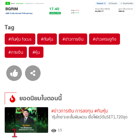
Tag
#
ทันหุ้น focus
#
ทันหุ้น
#
ข่าวการเงิน
#
ข่าวเศรษฐกิจ
#
การเงิน
#
หุ้น
ยอดนิยมในตอนนี้
#ข่าวการเงิน การลงทุน
#ทันหุ้น
‘หุ้นไทย’ระยะสั้นผันผวน เชื่อโฟลว์ดันSET1,720จุด
1
15