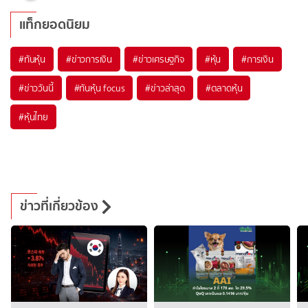
แท็กยอดนิยม
#
ทันหุ้น
#
ข่าวการเงิน
#
ข่าวเศรษฐกิจ
#
หุ้น
#
การเงิน
#
ข่าววันนี้
#
ทันหุ้น focus
#
ข่าวล่าสุด
#
ตลาดหุ้น
#
หุ้นไทย
ข่าวที่เกี่ยวข้อง