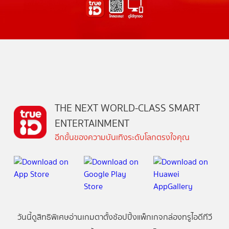
THE NEXT WORLD-CLASS SMART
ENTERTAINMENT
อีกขั้นของความบันเทิงระดับโลกตรงใจคุณ
วันนี้
ดู
สิทธิพิเศษ
อ่าน
เกม
ตาตั้ง
ช้อปปิ้ง
แพ็กเกจ
กล่องทรูไอดีทีวี