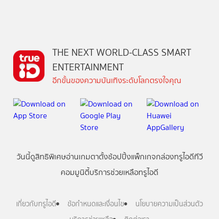
THE NEXT WORLD-CLASS SMART
ENTERTAINMENT
อีกขั้นของความบันเทิงระดับโลกตรงใจคุณ
วันนี้
ดู
สิทธิพิเศษ
อ่าน
เกม
ตาตั้ง
ช้อปปิ้ง
แพ็กเกจ
กล่องทรูไอดีทีวี
คอมมูนิตี้
บริการช่วยเหลือทรูไอดี
เกี่ยวกับทรูไอดี
ข้อกำหนดและเงื่อนไข
นโยบายความเป็นส่วนตัว