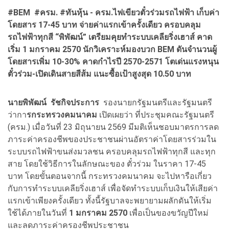
#BEM
#
ครม.
#
ทันหุ้น - ครม.ไฟเขียวตั๋วร่วมรถไฟฟ้า เก็บค่า
โดยสาร 17-45 บาท จ่ายค่าแรกเข้าครั้งเดียว ครอบคลุม
รถไฟฟ้าทุกสี
“
พิพัฒน์
”
เตรียมคุยทำระบบเคลียริ่งเฮาส์ คาด
เริ่ม 1 มกราคม 2570 นักวิเคราะห์มองบวก
BEM
ดันจำนวนผู้
โดยสารเพิ่ม 10-30% คาดกำไรปี 2570-2571 โตเด่นแรงหนุน
ตั๋วร่วม-เปิดเดินสายสีส้ม แนะซื้อเป้าสูงสุด 10.50 บาท
นายพิพัฒน์ รัชกิจประการ
รองนายกรัฐมนตรีและรัฐมนตรี
ว่ากา
รกระทรวงคมนาคม
เปิดเผยว่า ที่ประชุมคณะรัฐมนตรี
(ครม.) เมื่อวันที่ 23 มิถุนายน 2569 มีมติเห็นชอบมาตรการลด
ภาระค่าครองชีพของประชาชนผ่านอัตราค่าโดยสารร่วมใน
ระบบรถไฟฟ้าขนส่งมวลชน ครอบคลุมรถไฟฟ้าทุกสี และทุก
สาย โดยใช้วิธีการในลักษณะของ ตั๋วร่วม ในราคา 17-45
บาท โดยขั้นตอนจากนี้ กระทรวงคมนาคม จะไปหารือเกี่ยว
กับการทำระบบเคลียริ่งเฮาส์ เพื่อจัดทำระบบเก็บเงินให้เสียค่า
แรกเข้าเพียงครั้งเดียว ทั้งนี้รัฐบาลจะพยายามผลักดันให้เริ่ม
ใช้ได้ภายในวันที่
1 มกราคม 2570
เพื่อเป็นของขวัญปีใหม่
และลดภาระค่าครองชีพประชาชน