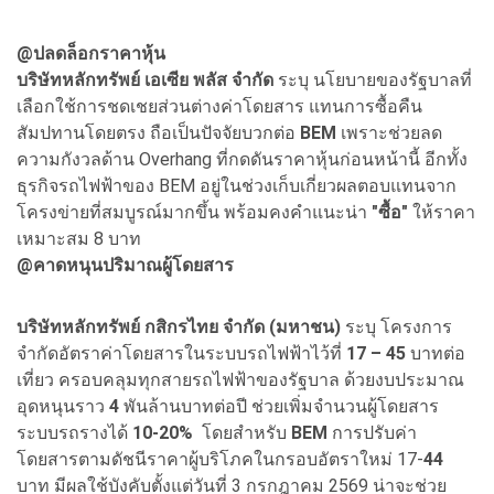
@
ปลดล็อกราคาหุ้น
บริษัทหลักทรัพย์ เอเซีย พลัส จำกัด
ระบุ นโยบายของรัฐบาลที่
เลือกใช้การชดเชยส่วนต่างค่าโดยสาร แทนการซื้อคืน
สัมปทานโดยตรง ถือเป็นปัจจัยบวกต่อ
BEM
เพราะช่วยลด
ความกังวลด้าน Overhang ที่กดดันราคาหุ้นก่อนหน้านี้ อีกทั้ง
ธุรกิจรถไฟฟ้าของ BEM อยู่ในช่วงเก็บเกี่ยวผลตอบแทนจาก
โครงข่ายที่สมบูรณ์มากขึ้น พร้อมคงคำแนะน่า
"ซื้อ"
ให้ราคา
เหมาะสม 8 บาท
@
คาดหนุนปริมาณผู้โดยสาร
บริษัทหลักทรัพย์ กสิกรไทย จำกัด (มหาชน)
ระบุ โครงการ
จำกัดอัตราค่าโดยสารในระบบรถไฟฟ้าไว้ที่
17 – 45
บาทต่อ
เที่ยว ครอบคลุมทุกสายรถไฟฟ้าของรัฐบาล ด้วยงบประมาณ
อุดหนุนราว
4
พันล้านบาทต่อปี ช่วยเพิ่มจำนวนผู้โดยสาร
ระบบรถรางได้
10-20%
โดยสำหรับ
BEM
การปรับค่า
โดยสารตามดัชนีราคาผู้บริโภคในกรอบอัตราใหม่ 17-
44
บาท มีผลใช้บังคับตั้งแต่วันที่ 3 กรกฎาคม 2569 น่าจะช่วย