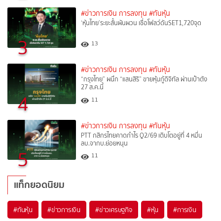
#ข่าวการเงิน การลงทุน
#ทันหุ้น
‘หุ้นไทย’ระยะสั้นผันผวน เชื่อโฟลว์ดันSET1,720จุด
3
13
#ข่าวการเงิน การลงทุน
#ทันหุ้น
“กรุงไทย” ผนึก “แสนสิริ” ขายหุ้นกู้ดิจิทัล ผ่านเป๋าตัง
27 ส.ค.นี้
4
11
#ข่าวการเงิน การลงทุน
#ทันหุ้น
PTT กสิกรไทยคาดกำไร Q2/69 เติบโตอยู่ที่ 4 หมื่น
ลบ.จากบ.ย่อยหนุน
5
11
แท็กยอดนิยม
#
ทันหุ้น
#
ข่าวการเงิน
#
ข่าวเศรษฐกิจ
#
หุ้น
#
การเงิน