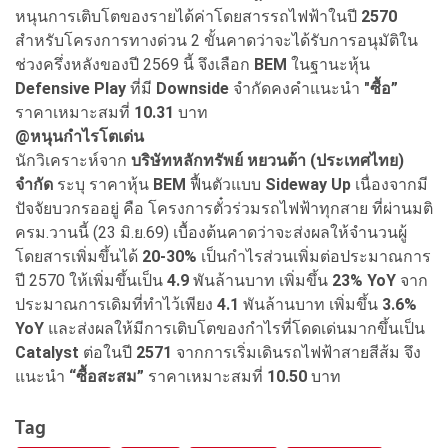
หนุนการเติบโตของรายได้ค่าโดยสารรถไฟฟ้าในปี
2570
สำหรับโครงการทางด่วน 2 ขั้นคาดว่าจะได้รับการอนุมัติใน
ช่วงครึ่งหลังของปี 2569 นี้ จึงเลือก
BEM
ในฐานะหุ้น
Defensive Play
ที่มี
Downside
จำกัดคงคำแนะนำ
"ซื้อ”
ราคาเหมาะสมที่
10.31
บาท
@
หนุนกำไรโตเด่น
นักวิเคราะห์จาก
บริษัทหลักทรัพย์ หยวนต้า (ประเทศไทย)
จำกัด
ระบุ ราคาหุ้น
BEM
ฟื้นตัวแบบ
Sideway Up
เนื่องจากมี
ปัจจัยบวกรออยู่ คือ โครงการตั๋วร่วมรถไฟฟ้าทุกสาย ที่ผ่านมติ
ครม.วานนี้ (23 มิ.ย.69) เบื้องต้นคาดว่าจะส่งผลให้จำนวนผู้
โดยสารเพิ่มขึ้นได้
20-30%
เป็นกำไรส่วนเพิ่มต่อประมาณการ
ปี 2570 ให้เพิ่มขึ้นเป็น
4.9
พันล้านบาท เพิ่มขึ้น
23% YoY
จาก
ประมาณการเดิมที่ทำไว้เพียง
4.1
พันล้านบาท เพิ่มขึ้น
3.6%
YoY
และส่งผลให้มีการเติบโตของกำไรที่โดดเด่นมากขึ้นเป็น
Catalyst
ต่อในปี
2571
จากการเริ่มเดินรถไฟฟ้าสายสีส้ม จึง
แนะนำ
“ซื้อสะสม”
ราคาเหมาะสมที่
10.50
บาท
Tag