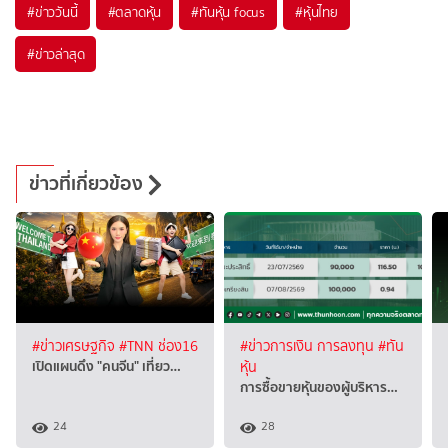
#
ข่าววันนี้
#
ตลาดหุ้น
#
ทันหุ้น focus
#
หุ้นไทย
#
ข่าวล่าสุด
ข่าวที่เกี่ยวข้อง
#ข่าวเศรษฐกิจ
#TNN ช่อง16
#ข่าวการเงิน การลงทุน
#ทัน
เปิดแผนดึง "คนจีน" เที่ยว…
หุ้น
การซื้อขายหุ้นของผู้บริหาร…
24
28