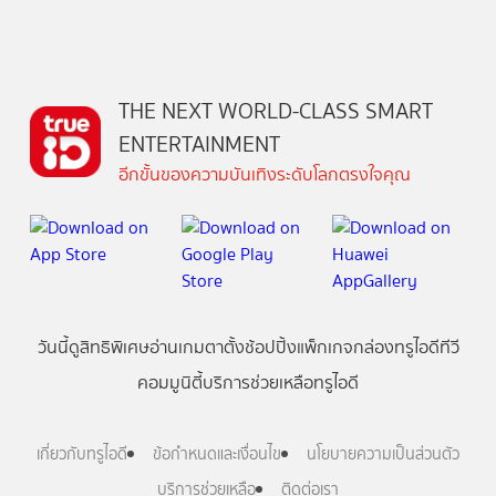
THE NEXT WORLD-CLASS SMART
ENTERTAINMENT
อีกขั้นของความบันเทิงระดับโลกตรงใจคุณ
วันนี้
ดู
สิทธิพิเศษ
อ่าน
เกม
ตาตั้ง
ช้อปปิ้ง
แพ็กเกจ
กล่องทรูไอดีทีวี
คอมมูนิตี้
บริการช่วยเหลือทรูไอดี
เกี่ยวกับทรูไอดี
ข้อกำหนดและเงื่อนไข
นโยบายความเป็นส่วนตัว
บริการช่วยเหลือ
ติดต่อเรา