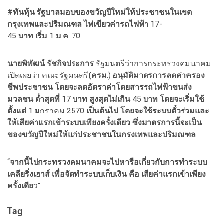
#ทันหุ้น รัฐบาลมอบของขวัญปีใหม่ให้ประชาชนในเขต
กรุงเทพและปริมณฑล ไฟเขียวค่ารถไฟฟ้า
17-
45
บาท
เริ่ม
1
ม
.
ค
. 70
นายพิพัฒน์
รัชกิจประการ
รัฐมนตรีว่าการกระทรวงคมนาคม
เปิดเผยว่า คณะรัฐมนตรี
(ครม
.)
อนุมัติมาตรการลดค่าครอง
ชีพประชาชน
โดยจะลดอัตราค่าโดยสารรถไฟฟ้าขนส่ง
มวลชน
ต่ำสุดที่
17
บาท
สูงสุดไม่เกิน
45
บาท โดยจะเริ่มใช้
ตั้งแต่
1
ม
กราคม 2570
เป็นต้นไป
โดยจะใช้ระบบตั๋วร่วมและ
ให้เสียค่าแรกเข้าระบบเพียงครั้งเดียว ซึ่งมาตรการนี้จะเป็น
ของขวัญปีใหม่ให้แก่ประชาชนในกรงเทพและปริมณฑล
“
จากนี้ไปกระทรวงคมนาคมจะไปหารือเกี่ยวกับการทำระบบ
เคลียริ่งเฮาส์
เพื่อจัดทำระบบเก็บเงิน
คือ เสียค่าแรกเข้าเพียง
ครั้งเดียว
”
Tag