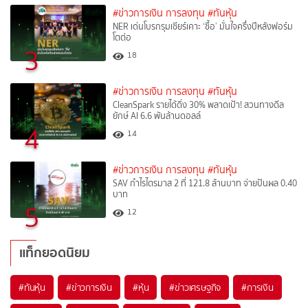
#ข่าวการเงิน การลงทุน
#ทันหุ้น
NER เด่นโบรกรุมเชียร์เคาะ ‘ซื้อ’ มั่นใจครึ่งปีหลังฟอร์ม
โตต่อ
3
18
#ข่าวการเงิน การลงทุน
#ทันหุ้น
CleanSpark รายได้ดิ่ง 30% พลาดเป้า! สวนทางดีล
ยักษ์ AI 6.6 พันล้านดอลล์
4
14
#ข่าวการเงิน การลงทุน
#ทันหุ้น
SAV กำไรไตรมาส 2 ที่ 121.8 ล้านบาท จ่ายปันผล 0.40
บาท
5
12
แท็กยอดนิยม
#
ทันหุ้น
#
ข่าวการเงิน
#
หุ้น
#
ข่าวเศรษฐกิจ
#
การเงิน