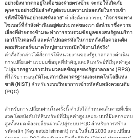
อย่างยิ่งหากตกอยู่ในมือของฝ่ายตรงข้าม จะก่อให้เกิดภัย
คุกคามอย่างมีนัยสำคัญต่อระบบความปลอดภัยในการเข้า
รหัสที่ใช้กันอย่างแพร่หลาย"
คำสั่งดังกล่าวระบุ
"กิจกรรมทาง
ไซเบอร์ที่กำลังดำเนินอยู่ต่อประเทศของเรา ยังนำมาซึ่งความ
เสี่ยงที่ฝ่ายตรงข้ามจะทำการรวบรวมข้อมูลของสหรัฐอเมริกา
เอาไว้ในตอนนี้ และนำไปถอดรหัสในภายหลังเมื่อควอนตัม
คอมพิวเตอร์ขนาดใหญ่สามารถเปิดใช้งานได้จริง"
คำสั่งดังกล่าวได้สั่งการให้หน่วยงานของรัฐบาลกลางดำเนิน
การเปลี่ยนผ่านระบบข้อมูลที่สำคัญและสินทรัพย์ที่มีมูลค่าสูง
ไปสู่
มาตรฐานการประมวลผลข้อมูลของรัฐบาลกลาง (FIPS)
ที่ได้รับการอนุมัติโดย
สถาบันมาตรฐานและเทคโนโลยีแห่ง
ชาติ (NIST)
สำหรับ
ระบบวิทยาการเข้ารหัสลับหลังควอนตัม
(PQC)
สำหรับการเปลี่ยนผ่านในครั้งนี้ คำสั่งได้กำหนดเส้นตายที่เข้ม
งวด โดยบังคับให้สินทรัพย์ที่มีมูลค่าสูงและระบบที่มีผลกระทบ
สูงทั้งหมด ต้องเปลี่ยนผ่านไปสู่ระบบ PQC สำหรับการสร้าง
รหัสหลัก (Key establishment) ภายในสิ้นปี 2030 และเปลี่ยน