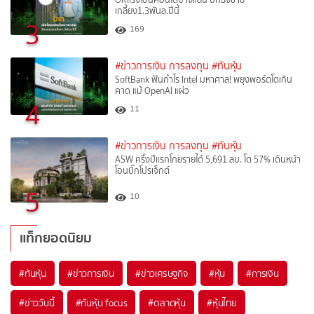
เกลี้ยง1.3พันล.ปีนี้
3
169
#ข่าวการเงิน การลงทุน
#ทันหุ้น
SoftBank ฟันกำไร Intel มหาศาล! พยุงพอร์ตโตเกิน
คาด แม้ OpenAI แผ่ว
4
11
#ข่าวการเงิน การลงทุน
#ทันหุ้น
ASW ครึ่งปีแรกโกยรายได้ 5,691 ลบ. โต 57% เดินหน้า
โอนบิ๊กโปรเจ็กต์
5
10
แท็กยอดนิยม
#
ทันหุ้น
#
ข่าวการเงิน
#
ข่าวเศรษฐกิจ
#
หุ้น
#
การเงิน
#
ข่าววันนี้
#
ทันหุ้น focus
#
ตลาดหุ้น
#
หุ้นไทย