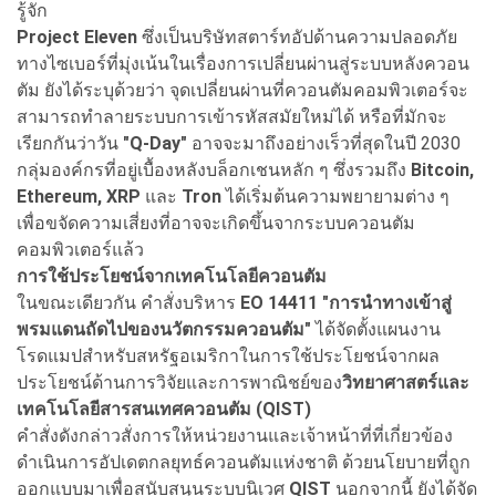
รู้จัก
Project Eleven
ซึ่งเป็นบริษัทสตาร์ทอัปด้านความปลอดภัย
ทางไซเบอร์ที่มุ่งเน้นในเรื่องการเปลี่ยนผ่านสู่ระบบหลังควอน
ตัม ยังได้ระบุด้วยว่า จุดเปลี่ยนผ่านที่ควอนตัมคอมพิวเตอร์จะ
สามารถทำลายระบบการเข้ารหัสสมัยใหม่ได้ หรือที่มักจะ
เรียกกันว่าวัน
"Q-Day"
อาจจะมาถึงอย่างเร็วที่สุดในปี 2030
กลุ่มองค์กรที่อยู่เบื้องหลังบล็อกเชนหลัก ๆ ซึ่งรวมถึง
Bitcoin,
Ethereum, XRP
และ
Tron
ได้เริ่มต้นความพยายามต่าง ๆ
เพื่อขจัดความเสี่ยงที่อาจจะเกิดขึ้นจากระบบควอนตัม
คอมพิวเตอร์แล้ว
การใช้ประโยชน์จากเทคโนโลยีควอนตัม
ในขณะเดียวกัน คำสั่งบริหาร
EO 14411 "การนำทางเข้าสู่
พรมแดนถัดไปของนวัตกรรมควอนตัม"
ได้จัดตั้งแผนงาน
โรดแมปสำหรับสหรัฐอเมริกาในการใช้ประโยชน์จากผล
ประโยชน์ด้านการวิจัยและการพาณิชย์ของ
วิทยาศาสตร์และ
เทคโนโลยีสารสนเทศควอนตัม (QIST)
คำสั่งดังกล่าวสั่งการให้หน่วยงานและเจ้าหน้าที่ที่เกี่ยวข้อง
ดำเนินการอัปเดตกลยุทธ์ควอนตัมแห่งชาติ ด้วยนโยบายที่ถูก
ออกแบบมาเพื่อสนับสนุนระบบนิเวศ
QIST
นอกจากนี้ ยังได้จัด