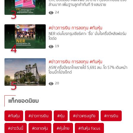
ล้านบาท เพิ่มฐานลูกค้าทันที 9 แสนราย
3
24
#ข่าวการเงิน การลงทุน
#ทันหุ้น
NER เด่นโบรกรุมเชียร์เคาะ ‘ซื้อ’ มั่นใจครึ่งปีหลังฟอร์ม
โตต่อ
4
19
#ข่าวการเงิน การลงทุน
#ทันหุ้น
ASW ครึ่งปีแรกโกยรายได้ 5,691 ลบ. โต 57% เดินหน้า
โอนบิ๊กโปรเจ็กต์
5
20
แท็กยอดนิยม
#
ทันหุ้น
#
ข่าวการเงิน
#
หุ้น
#
ข่าวเศรษฐกิจ
#
การเงิน
#
ข่าววันนี้
#
ตลาดหุ้น
#
หุ้นไทย
#
ทันหุ้น focus