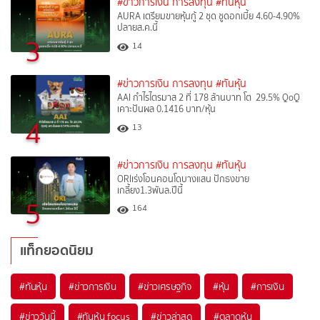
#ข่าวการเงิน การลงทุน
#ทันหุ้น
AURA เตรียมขายหุ้นกู้ 2 ชุด ชูดอกเบี้ย 4.60-4.90%
ปลายส.ค.นี้
3
14
#ข่าวการเงิน การลงทุน
#ทันหุ้น
AAI กำไรไตรมาส 2 ที่ 178 ล้านบาท โต 29.5% QoQ
เคาะปันผล 0.1416 บาท/หุ้น
4
13
#ข่าวการเงิน การลงทุน
#ทันหุ้น
ORIเร่งโอนคอนโดบางแสน ปักธงขาย
เกลี้ยง1.3พันล.ปีนี้
5
164
แท็กยอดนิยม
#
ทันหุ้น
#
ข่าวการเงิน
#
ข่าวเศรษฐกิจ
#
หุ้น
#
การเงิน
#
ข่าววันนี้
#
ทันหุ้น focus
#
ข่าวล่าสุด
#
ตลาดหุ้น