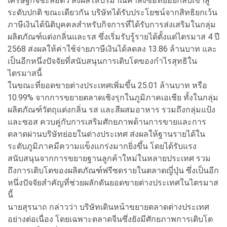
เศรษฐกิจชะลอตัว ส่งผลให้ปริมาณคำสั่งซื้อทยอยกลับเข้าสู่
ระดับปกติ ขณะเดียวกัน บริษัทได้รับประโยชน์จากสิทธิยกเว้น
ภาษีเงินได้นิติบุคคลสำหรับกิจการที่ได้รับการส่งเสริมในกลุ่ม
ผลิตภัณฑ์แต่งกลิ่นและรส ซึ่งเริ่มรับรู้รายได้ตั้งแต่ไตรมาส 4 ปี
2568 ส่งผลให้ค่าใช้จ่ายภาษีเงินได้ลดลง 13.86 ล้านบาท และ
เป็นอีกหนึ่งปัจจัยที่สนับสนุนการเติบโตของกำไรสุทธิใน
ไตรมาสนี้
ในขณะที่ยอดขายต่างประเทศเพิ่มขึ้น 25.01 ล้านบาท หรือ
10.99% จากการขยายตลาดเชิงรุกในภูมิภาคเอเชีย ทั้งในกลุ่ม
ผลิตภัณฑ์วัตถุแต่งกลิ่น รส และสีผสมอาหาร รวมถึงกลุ่มแป้ง
และซอส ควบคู่กับการเสริมศักยภาพด้านการขายและการ
ตลาดผ่านบริษัทย่อยในต่างประเทศ ส่งผลให้ฐานรายได้ใน
ระดับภูมิภาคมีความแข็งแกร่งมากยิ่งขึ้น โดยได้รับแรง
สนับสนุนจากการขยายฐานลูกค้าใหม่ในหลายประเทศ รวม
ถึงการเติบโตของผลิตภัณฑ์ฟรีซดรายในตลาดญี่ปุ่น ซึ่งเป็นอีก
หนึ่งปัจจัยสำคัญที่ช่วยผลักดันยอดขายต่างประเทศในไตรมาส
นี้
นายสุรนาถ กล่าวว่า บริษัทเดินหน้าขยายตลาดต่างประเทศ
อย่างต่อเนื่อง โดยเฉพาะตลาดจีนซึ่งยังมีศักยภาพการเติบโต