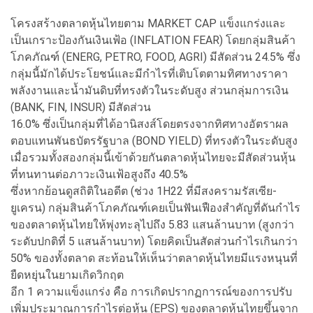
โครงสร้างตลาดหุ้นไทยตาม MARKET CAP แข็งแกร่งและ
เป็นเกราะป้องกันเงินเฟ้อ (INFLATION FEAR) โดยกลุ่มสินค้า
โภคภัณฑ์ (ENERG, PETRO, FOOD, AGRI) มีสัดส่วน 24.5% ซึ่ง
กลุ่มนี้มักได้ประโยชน์และมีกำไรที่เติบโตตามทิศทางราคา
พลังงานและน้ำมันดิบที่ทรงตัวในระดับสูง ส่วนกลุ่มการเงิน
(BANK, FIN, INSUR) มีสัดส่วน
16.0% ซึ่งเป็นกลุ่มที่ได้อานิสงส์โดยตรงจากทิศทางอัตราผล
ตอบแทนพันธบัตรรัฐบาล (BOND YIELD) ที่ทรงตัวในระดับสูง
เมื่อรวมทั้งสองกลุ่มนี้เข้าด้วยกันตลาดหุ้นไทยจะมีสัดส่วนหุ้น
ที่ทนทานต่อภาวะเงินเฟ้อสูงถึง 40.5%
ซึ่งหากย้อนดูสถิติในอดีต (ช่วง 1H22 ที่มีสงครามรัสเซีย-
ยูเครน) กลุ่มสินค้าโภคภัณฑ์เคยเป็นฟันเฟืองสำคัญที่ดันกำไร
ของตลาดหุ้นไทยให้พุ่งทะลุไปถึง 5.83 แสนล้านบาท (สูงกว่า
ระดับปกติที่ 5 แสนล้านบาท) โดยคิดเป็นสัดส่วนกำไรเกินกว่า
50% ของทั้งตลาด สะท้อนให้เห็นว่าตลาดหุ้นไทยมีแรงหนุนที่
ยืดหยุ่นในยามเกิดวิกฤต
อีก 1 ความแข็งแกร่ง คือ การเกิดปรากฏการณ์ของการปรับ
เพิ่มประมาณการกำไรต่อหุ้น (EPS) ของตลาดหุ้นไทยขึ้นจาก