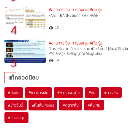
#ข่าวการเงิน การลงทุน
#ทันหุ้น
FAST TRADE : จับตา BH-CHASE
4
15
#ข่าวการเงิน การลงทุน
#ทันหุ้น
วิเคราะห์ตลาด Bitcoin : ราคาบีบตัวใกล้ $64,436 หลัง
PMI สหรัฐฯ ส่งสัญญาณ Stagflation
5
14
แท็กยอดนิยม
#
ทันหุ้น
#
ข่าวการเงิน
#
ข่าวเศรษฐกิจ
#
หุ้น
#
การเงิน
#
ข่าววันนี้
#
ทันหุ้น focus
#
ตลาดหุ้น
#
หุ้นไทย
#
ข่าวล่าสุด