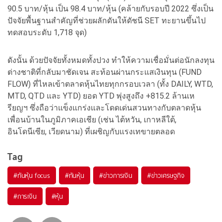
90.5 บาท/หุ้น เป็น 98.4 บาท/หุ้น (คล้ายกับรอบปี 2022 ซึ่งเป็น
ปัจจัยพื้นฐานสำคัญที่ช่วยผลักดันให้ดัชนี SET ทะยานขึ้นไป
ทดสอบระดับ 1,718 จุด)
ดังนั้น ด้วยปัจจัยทั้งหมดทั้งปวง ทำให้ความเชื่อมั่นต่อนักลงทุน
ต่างชาติที่กลับมาชัดเจน สะท้อนผ่านกระแสเงินทุน (FUND
FLOW) ที่ไหลเข้าตลาดหุ้นไทยทุกกรอบเวลา (ทั้ง DAILY, WTD,
MTD, QTD และ YTD) ยอด YTD พุ่งสูงถึง +815.2 ล้านเห
รียญฯ ซึ่งถือว่าแข็งแกร่งและโดดเด่นสวนทางกับตลาดหุ้น
เพื่อนบ้านในภูมิภาคเอเชีย (เช่น ไต้หวัน, เกาหลีใต้,
อินโดนีเซีย, เวียดนาม) ที่เผชิญกับแรงเทขายตลอด
Tag
#
ทันหุ้น focus
#
ทันหุ้น
#
ข่าวการเงิน
#
ข่าวเศรษฐกิจ
#
การเงิน
#
หุ้น