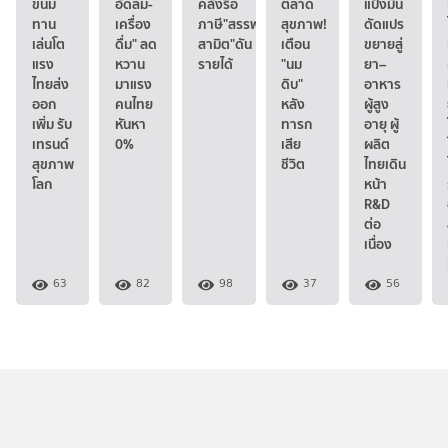
ขนม
อัดลม-
คลังรื้อ
ตลาด
แป้งมัน
ทาน
เครื่อง
ภาษี"สรรพ
สุขภาพ!
ดัดแปร
เล่นโต
ดื่ม" ลด
สามิต"ดัน
เตือน
ขยายสู่
แรง
หวาน
รายได้
"นม
ยา–
ไทยส่ง
มาแรง
ดิบ"
อาหาร
ออก
คนไทย
หลัง
ผู้สูง
เพิ่ม รับ
หันหา
ทารก
อายุ ผู้
เทรนด์
0%
เสีย
ผลิต
สุขภาพ
ชีวิต
ไทยเดิน
โลก
หน้า
R&D
ต่อ
เนื่อง
63
82
98
37
56