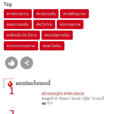
Tag
#
ภาษีความหวาน
#
ภาษีความเค็ม
#
ภาษีเพื่อสุขภาพ
#
ลดหวานลดเค็ม
#
NCDs ไทย
#
อาหารสุขภาพ
#
เครื่องดื่ม 0% น้ำตาล
#
เทรนด์สุขภาพไทย
#
ตลาดอาหารสุขภาพ
#
สสส โซเดียม
ยอดนิยมในตอนนี้
1
#ข่าวเศรษฐกิจ
#TNN ช่อง16
พายุลูกที่ 15 “จันหอม” จ่อถล่ม “ญี่ปุ่น” 11 ส.ค.นี้
353
2