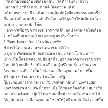
โรคที่เกี่ยวข้องกับโซเดียม เช่น โรคหัวใจและไตวาย
โอกาส 5 ธุรกิจโต รับเทรนด์ “ลดหวาน-เค็ม”
แม้มาตรการภาษีจะเพิ่มแรงกดดันต่อผู้ผลิตอาหารและเครื่อง
ดื่ม แต่ในอีกมุมหนึ่ง กลับเปิดโอกาสให้ธุรกิจใหม่เติบโต โดย
เฉพาะ 5 กลุ่มหลัก ได้แก่
1.อาหารเพื่อสุขภาพ เช่น อาหารคลีน ลดน้ำตาล ลดโซเดียม
2.เครื่องดื่มสุขภาพ โดยเฉพาะสูตร 0% น้ำตาล
3.Plant-based food โปรตีนจากพืช
4.สารให้ความหวานทดแทน เช่น สตีเวีย
5.ธุรกิจ Wellness & Healthcare เช่น คลินิก โภชนาการ
แนวโน้มนี้สอดคล้องกับข้อมูลที่ระบุว่า ตลาดอาหารสุขภาพ
ไทยเติบโตเฉลี่ย 5–10% ต่อปี และผู้บริโภคเริ่มเปลี่ยนจาก
“อร่อยอย่างเดียว” เป็น “อร่อยและดีต่อสุขภาพ” มากขึ้น
ปรับสูตร-ปรับเกมธุรกิจ รับนโยบายรัฐ
ผู้ประกอบการจำนวนมากเริ่มเร่งพัฒนาสินค้า Low sugar,
Low sodium และ 0% น้ำตาล เพื่อให้สอดคล้องกับนโยบายรัฐ
และความต้องการผู้บริโภค ขณะที่หน่วยงานรัฐ เช่น อย. ใช้
“สัญลักษณ์ทางเลือกสุขภาพ” ช่วยให้ผู้บริโภคตัดสินใจง่ายขึ้น