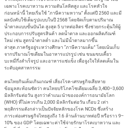
เฉพาะโรคเบาหวาน ความดันโลหิตสูง และโรคหัวใจ
ก่อนหน้านี้ ไทยเริ่มใช้ “ภาษีความหวาน” ตั้งแต่ปี 2560 และมี
ผลบังคับใช้เต็มรูปแบบในปี 2568 โดยจัดเก็บตามปริมาณ
น้ำตาลแบบขั้นบันได สูงสุด 5 บาทต่อลิตร ซึ่งช่วยกระตุ้นให้ผู้
ประกอบการปรับสูตรสินค้า ลดน้ำตาล และออกผลิตภัณฑ์
ใหม่ เช่น สูตรน้ำตาลต่ำ และไม่มีน้ำตาลมากขึ้น
ล่าสุด ภาครัฐอยู่ระหว่างศึกษา “ภาษีความเค็ม” โดยเน้นเก็บ
จากปริมาณโซเดียมในอาหารแปรรูป เช่น ขนมขบเคี้ยว
บะหมี่กึ่งสำเร็จรูป และอาหารแช่แข็ง เพื่อจูงใจให้ลดเค็มใน
ระดับอุตสาหกรรม
คนไทยกินเค็มเกินเกณฑ์ เสี่ยงโรค-เศรษฐกิจเสียหาย
ข้อมูลสะท้อนชัดว่า คนไทยบริโภคโซเดียมเฉลี่ย 3,400–3,600
มิลลิกรัมต่อวัน สูงกว่าคำแนะนำขององค์การอนามัยโลก
(WHO) ที่ไม่ควรเกิน 2,000 มิลลิกรัมต่อวัน เกือบ 2 เท่า
พฤติกรรมดังกล่าวเป็นปัจจัยหลักของโรค NCDs ซึ่งสร้าง
ภาระต่อเศรษฐกิจไทยสูงถึง 1.6 ล้านล้านบาทต่อปี หรือราว 9–
10% ของ GDP โดยเฉพาะค่าใช้จ่ายรักษาโรคเบาหวาน และ