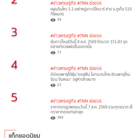
#ข่าวเศรษฐกิจ
#TNN ช่อง16
แผ่นดินไหว 5.1 เขย่าหมู่เกาะนิโคบาร์ ห่าง จ.ภูเก็ต 519
กิโลเมตร
39
3
#ข่าวเศรษฐกิจ
#TNN ช่อง16
หุ้นดาวโจนส์วันนี้ 8 ส.ค. 2569 ปิดบวก 151.83 จุด
คลายกังวลเฟดขึ้นดอกเบี้ย
72
4
#ข่าวเศรษฐกิจ
#TNN ช่อง16
อัปเดตพายุไต้ฝุ่น"ดอลฟิน ไม่กระทบไทย ส่วนพายุโซน
ร้อน"จันหอม” อยู่ห่างไกลมาก
23
5
#ข่าวเศรษฐกิจ
#TNN ช่อง16
ราคาทองรูปพรรณวันนี้ 7 ส.ค. 2569 รวมทุกขนาด เช็
กราคาทองแท่งล่าสุด
389
แท็กยอดนิยม