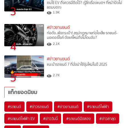
คนใช้ EV ถึงควรมีติดไว้? (รู้ลึกเรื่องแบตฯ ที่หน้าปัดไม่
3
ยอมบอก)
1.9K
#ข่าวยานยนต์
ท่อดัง..พังกระเป๋า! สรุปกฎหมายท่อไอเสีย รถยนต์-
มอเตอร์ไซค์ ดังแค่ไหนถึงไม่โดนจับ?
4
2.1K
#ข่าวยานยนต์
แนะนำรถยนต์ 7 ที่นั่งน่าใช้รุ่นใหม่ในปี 2025
5
2.7K
แท็กยอดนิยม
#
รถยนต์
#
ข่าวรถยนต์
#
ข่าวยานยนต์
#
รถยนต์ไฟฟ้า
#
รถยนต์ไฟฟ้า EV
#
ข่าววันนี้
#
รถยนต์มือสอง
#
ข่าวล่าสุด