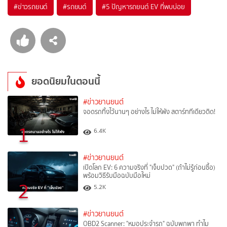
#
ข่าวรถยนต์
#
รถยนต์
#
5 ปัญหารถยนต์ EV ที่พบบ่อย
ยอดนิยมในตอนนี้
#ข่าวยานยนต์
จอดรถทิ้งไว้นานๆ อย่างไร ไม่ให้พัง สตาร์ททีเดียวติด!
1
6.4K
#ข่าวยานยนต์
เปิดโลก EV: 6 ความจริงที่ "เจ็บปวด" (ถ้าไม่รู้ก่อนซื้อ)
พร้อมวิธีรับมือฉบับมือใหม่
2
5.2K
#ข่าวยานยนต์
OBD2 Scanner: "หมอประจำรถ" ฉบับพกพา ทำไม