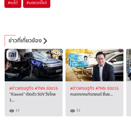
#
แบไต๋
#
มอเตอร์ไซค์
ข่าวที่เกี่ยวข้อง
#ข่าวเศรษฐกิจ
#TNN ช่อง16
#ข่าวเศรษฐกิจ
#TNN ช่อง16
"Xiaomi" เปิดตัว SUV วิ่งไกล
คนตกเกณฑ์รถยนต์ ยื่นย…
1…
15
52