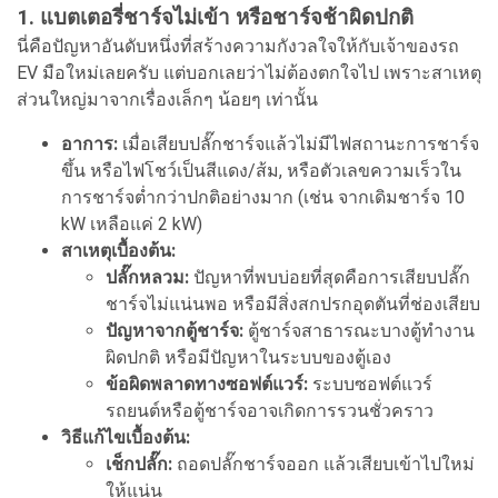
1. แบตเตอรี่ชาร์จไม่เข้า หรือชาร์จช้าผิดปกติ
นี่คือปัญหาอันดับหนึ่งที่สร้างความกังวลใจให้กับเจ้าของรถ
EV มือใหม่เลยครับ แต่บอกเลยว่าไม่ต้องตกใจไป เพราะสาเหตุ
ส่วนใหญ่มาจากเรื่องเล็กๆ น้อยๆ เท่านั้น
อาการ:
เมื่อเสียบปลั๊กชาร์จแล้วไม่มีไฟสถานะการชาร์จ
ขึ้น หรือไฟโชว์เป็นสีแดง/ส้ม, หรือตัวเลขความเร็วใน
การชาร์จต่ำกว่าปกติอย่างมาก (เช่น จากเดิมชาร์จ 10
kW เหลือแค่ 2 kW)
สาเหตุเบื้องต้น:
ปลั๊กหลวม:
ปัญหาที่พบบ่อยที่สุดคือการเสียบปลั๊ก
ชาร์จไม่แน่นพอ หรือมีสิ่งสกปรกอุดตันที่ช่องเสียบ
ปัญหาจากตู้ชาร์จ:
ตู้ชาร์จสาธารณะบางตู้ทำงาน
ผิดปกติ หรือมีปัญหาในระบบของตู้เอง
ข้อผิดพลาดทางซอฟต์แวร์:
ระบบซอฟต์แวร์
รถยนต์หรือตู้ชาร์จอาจเกิดการรวนชั่วคราว
วิธีแก้ไขเบื้องต้น:
เช็กปลั๊ก:
ถอดปลั๊กชาร์จออก แล้วเสียบเข้าไปใหม่
ให้แน่น