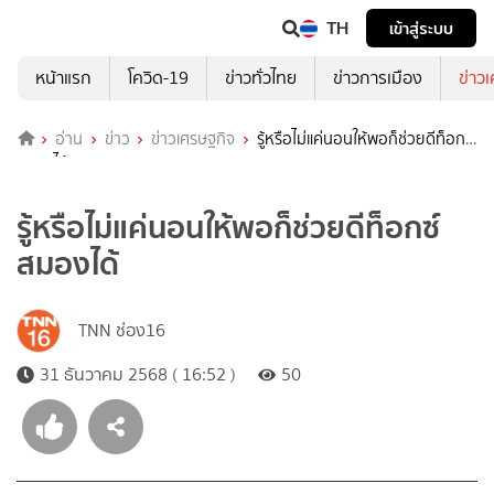
TH
เข้าสู่ระบบ
หน้าแรก
โควิด-19
ข่าวทั่วไทย
ข่าวการเมือง
ข่าว
อ่าน
ข่าว
ข่าวเศรษฐกิจ
รู้หรือไม่แค่นอนให้พอก็ช่วยดีท็อกซ์
สมองได้
รู้หรือไม่แค่นอนให้พอก็ช่วยดีท็อกซ์
สมองได้
TNN ช่อง16
31 ธันวาคม 2568 ( 16:52 )
50