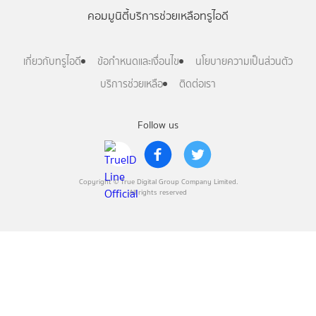
คอมมูนิตี้
บริการช่วยเหลือทรูไอดี
เกี่ยวกับทรูไอดี
ข้อกำหนดและเงื่อนไข
นโยบายความเป็นส่วนตัว
บริการช่วยเหลือ
ติดต่อเรา
Follow us
Copyright © True Digital Group Company Limited.
All rights reserved