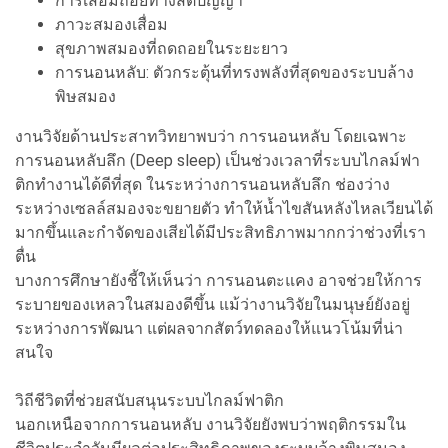
การเสื่อมถอยทางสติปัญญา
ภาวะสมองเสื่อม
สุขภาพสมองที่ถดถอยในระยะยาว
การนอนหลับ: ตัวกระตุ้นที่ทรงพลังที่สุดของระบบล้าง
พิษสมอง
งานวิจัยด้านประสาทวิทยาพบว่า การนอนหลับ โดยเฉพาะ
การนอนหลับลึก (Deep sleep) เป็นช่วงเวลาที่ระบบไกลม์ฟา
ติกทำงานได้ดีที่สุด ในระหว่างการนอนหลับลึก ช่องว่าง
ระหว่างเซลล์สมองจะขยายตัว ทำให้น้ำไขสันหลังไหลเวียนได้
มากขึ้นและกำจัดของเสียได้มีประสิทธิภาพมากกว่าช่วงที่เรา
ตื่น
บางการศึกษายังชี้ให้เห็นว่า การนอนตะแคง อาจช่วยให้การ
ระบายของเหลวในสมองดีขึ้น แม้ว่างานวิจัยในมนุษย์ยังอยู่
ระหว่างการพัฒนา แต่ผลจากสัตว์ทดลองให้แนวโน้มที่น่า
สนใจ
วิถีชีวิตที่ช่วยสนับสนุนระบบไกลม์ฟาติก
นอกเหนือจากการนอนหลับ งานวิจัยยังพบว่าพฤติกรรมใน