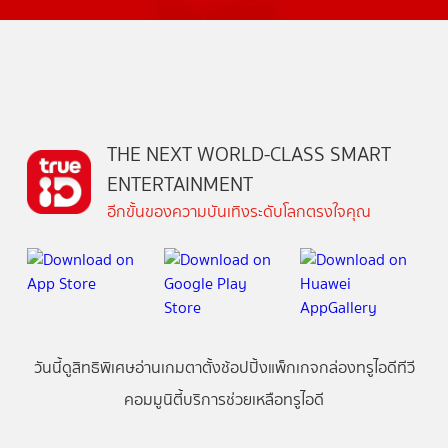
THE NEXT WORLD-CLASS SMART
ENTERTAINMENT
อีกขั้นของความบันเทิงระดับโลกตรงใจคุณ
วันนี้
ดู
สิทธิพิเศษ
อ่าน
เกม
ตาตั้ง
ช้อปปิ้ง
แพ็กเกจ
กล่องทรูไอดีทีวี
คอมมูนิตี้
บริการช่วยเหลือทรูไอดี