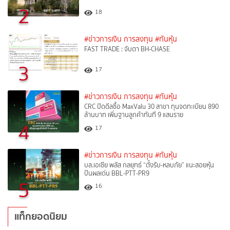
2
18
#ข่าวการเงิน การลงทุน
#ทันหุ้น
FAST TRADE : จับตา BH-CHASE
3
17
#ข่าวการเงิน การลงทุน
#ทันหุ้น
CRC ปิดดีลซื้อ MaxValu 30 สาขา ทุนจดทะเบียน 890
ล้านบาท เพิ่มฐานลูกค้าทันที 9 แสนราย
4
17
#ข่าวการเงิน การลงทุน
#ทันหุ้น
บล.เอเซีย พลัส กลยุทธ์ “ตั้งรับ-หลบภัย” แนะสอยหุ้น
ปันผลเด่น BBL-PTT-PR9
5
16
แท็กยอดนิยม