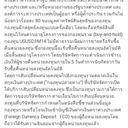
หรือตราสารหนี้ ที่รัฐบาลต่างประเทศ และ/หรือธนาคารกลาง
ต่างประเทศ และ/หรือหน่วยงานของรัฐบาลต่างประเทศ และ
องค์การระหว่างประเทศเป็นผู้ออก หรือผู้คํ้าประกัน รวมกันไม่
น้อยกว่าร้อยละ 80 ของมูลค่าทรัพย์สินสุทธิของกองทุน
กองทุนมีกลยุทธ์ลงทุนแบบครั้งเดียว โดยจะถือทรัพย์สินที่
ลงทุนไว้จนครบอายุโครงการของกองทุนรวม (buy-and-hold)
กองทุน UGUSD3M14 ไม่มีค่าธรรมเนียมการขายหรือรับซื้อ
คืนหน่วยลงทุน ซึ่งกองทุนนี้จะรับซื้อคืนหน่วยลงทุนอัตโนมัติ
เมื่อสิ้นสุดอายุโครงการ โดยบริษัทจัดการจะดำเนินการชำระ
เงินให้ผู้ขายคืนหน่วยลงทุนภายใน 5 วันทำการนับถัดจากวัน
รับซื้อคืนหน่วยลงทุนอัตโนมัติ
โดยการสับเปลี่ยนหน่วยลงทุนไปยังกองทุนรวมตลาดเงินใน
สกุลเงินต่างประเทศ (“กองทุนปลายทาง”) ที่บริษัทจัดการเปิด
ให้บริการสับเปลี่ยนหน่วยลงทุน ซึ่งเป็นกองทุนรวมภายใต้การ
จัดการของบริษัทจัดการ ตามเงื่อนไขการสับเปลี่ยนหน่วย
ลงทุนที่บริษัทจัดการกำหนดในหนังสือชี้ชวนส่วนข้อมูล
กองทุนรวมหรือโอนเงินเข้าบัญชีเงินฝากเงินตราต่างประเทศ
(Foreign Currency Deposit : FCD) ของผู้ถือหน่วยลงทุนโดย
ถือว่าได้รับความยินยอมจากผู้ถือหน่วยลงทุนแล้ว