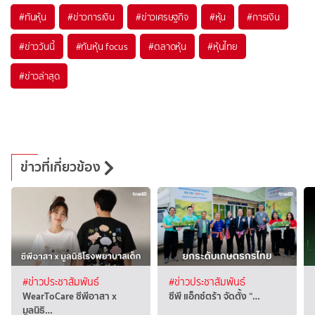
#
ทันหุ้น
#
ข่าวการเงิน
#
ข่าวเศรษฐกิจ
#
หุ้น
#
การเงิน
#
ข่าววันนี้
#
ทันหุ้น focus
#
ตลาดหุ้น
#
หุ้นไทย
#
ข่าวล่าสุด
ข่าวที่เกี่ยวข้อง
#ข่าวประชาสัมพันธ์
#ข่าวประชาสัมพันธ์
WearToCare ซีพีอาสา x
ซีพี แอ็กซ์ตร้า จัดตั้ง “…
มูลนิธิ…