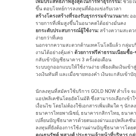
เพิ่มประสิทธิภาพสูงสุดในการทำธุรกรรม:
ช่วยให
ขึ้น ตอบโจทย์การลงทุนที่ต้องแข่งกับเวลา
สร้างโครงสร้างที่รองรับธุรกรรมจำนวนมาก:
ออ
รายการที่เพิ่มสูงขึ้นในอนาคตได้อย่างมั่นคง
ยกระดับประสบการณ์ผู้ใช้งาน:
สร้างความสะดวก
ง่ายกว่าที่เคย
นอกจากความสะดวกด้านเทคโนโลยีแล้ว กลุ่มบริษัท ฮ
งานได้อย่างคุ้มค่า
ด้วยการฟรีค่าธรรมเนียมซื้อ
กลับเข้าบัญชีธนาคาร 3 ครั้งต่อเดือน
ระบบถูกออกแบบให้ใช้งานง่าย เพียงเติมเงินเข้าสู่
วงเงินทันที และเมื่อขายทองคำ เงินจะกลับเข้า
นักลงทุนที่สมัครใช้บริการ GOLD NOW สำเร็จ 
แอปพลิเคชันโดยอัตโนมัติ ซึ่งสามารถเลือกเข้า
เงื่อนไข โดยไม่ต้องใช้เอกสารเพิ่มเติมใด ๆ นั
ธนาคารไทยพาณิชย์, ธนาคารกสิกรไทย, ธนาคา
เปลี่ยนบัญชีธนาคารด้วยตนเองผ่านแอปพลิเคชันหร
ลงทุนที่ยังต้องการใช้งานผ่านบัญชีธนาคารโด
คุณธนรัชต์ พสวงศ์ ประธานเจ้าหน้าที่บริหาร กลุ่ม