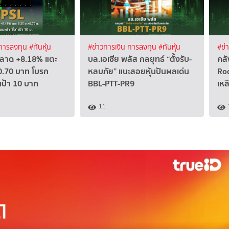
 การลงทุน
#ทันหุ้น
#ข่าวการเงิน การลงทุน
#ทันหุ้น
#ข่
ตลาด +8.18% แตะ
บล.เอเซีย พลัส กลยุทธ์ “ตั้งรับ-
คลั
0.70 บาท โบรก
หลบภัย” แนะสอยหุ้นปันผลเด่น
Roo
 เป้า 10 บาท
BBL-PTT-PR9
เหล
11