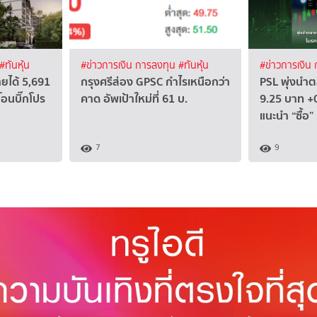
#ทันหุ้น
#ข่าวการเงิน การลงทุน
#ทันหุ้น
#ข่าวการเงิน
ยได้ 5,691
กรุงศรีส่อง GPSC กำไรเหนือกว่า
PSL พุ่งนำ
โอนบิ๊กโปร
คาด อัพเป้าใหม่ที่ 61 บ.
9.25 บาท +
แนะนำ “ซื้อ”
7
9