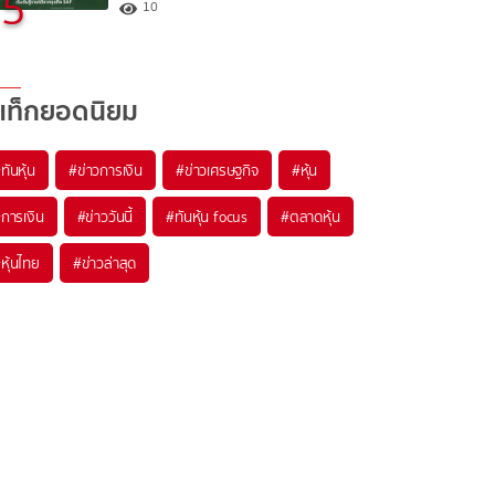
5
10
แท็กยอดนิยม
#
ทันหุ้น
#
ข่าวการเงิน
#
ข่าวเศรษฐกิจ
#
หุ้น
#
การเงิน
#
ข่าววันนี้
#
ทันหุ้น focus
#
ตลาดหุ้น
#
หุ้นไทย
#
ข่าวล่าสุด