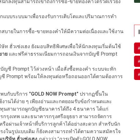
้นักลงทุนสามารถเข้าถึงการซื้อ-ขายทองคำได้รวดเร็วยิ่ง
กแบบระบบมาเพื่อรองรับการเติบโตและปริมาณการทำ
สบายในการซื้อ-ขายทองคำให้มีความต่อเนื่องและใช้งาน
ั่วเซ่งเฮง ยังมอบสิทธิพิเศษเพื่อให้นักลงทุนเริ่มต้นใช้
-ขาย
และฟรีค่าธรรมเนียมการถอนเงินจากบัญชี Prompt
บัญชี Prompt ไว้ล่วงหน้า เมื่อสั่งซื้อทองคำ ระบบจะหัก
บัญชี Prompt พร้อมให้ลงทุนต่อหรือถอนออกได้ตามต้องการ
จะพบกับบริการ
"
GOLD NOW Prompt
"
ปรากฏขึ้นใน
ใช้งานได้ง่าย ๆ เพียงอ่านและกดยอมรับข้อกำหนดและ
กลงทุนสามารถผูกบัญชีธนาคารได้ถึง 4 ธนาคาร ได้แก่
รกรุงเทพ และธนาคารกรุงศรีอยุธยา สามารถจัดการ
ือผ่านเจ้าหน้าที่บริการลูกค้าได้อย่างสะดวก สำหรับนัก
ยตรงในรูปแบบเดิม ก็ยังคงสามารถทำได้ตามความสมัครใจ
บริษัท ฮั่วเซ่งเฮง
กล่าวว่า "การเปิดตัว
GOLD NOW