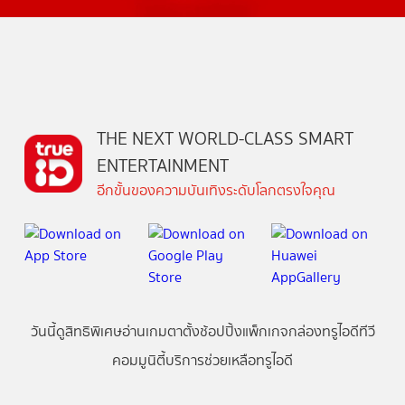
THE NEXT WORLD-CLASS SMART
ENTERTAINMENT
อีกขั้นของความบันเทิงระดับโลกตรงใจคุณ
วันนี้
ดู
สิทธิพิเศษ
อ่าน
เกม
ตาตั้ง
ช้อปปิ้ง
แพ็กเกจ
กล่องทรูไอดีทีวี
คอมมูนิตี้
บริการช่วยเหลือทรูไอดี