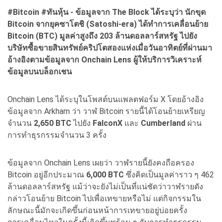
#Bitcoin #
ทันหุ้น - ข้อมูลจาก The Block
ได้ระบุว่า นักขุด
Bitcoin
จากยุคซาโตชิ (Satoshi-era)
ได้ทำการเคลื่อนย้าย
Bitcoin
(BTC)
มูลค่าสูงถึง 203
ล้านดอลลาร์สหรัฐ ไปยัง
บริษัทซื้อขายสินทรัพย์คริปโตสองแห่งเมื่อวันอาทิตย์ที่ผ่านมา
อ้างอิงตามข้อมูลจาก Onchain Lens
ผู้ให้บริการวิเคราะห์
ข้อมูลบนบล็อกเชน
Onchain Lens ได้ระบุในโพสต์บนแพลตฟอร์ม X โดยอ้างอิง
ข้อมูลจาก Arkham ว่า วาฬ Bitcoin รายนี้ได้โอนย้ายเหรียญ
จำนวน
2,650 BTC
ไปยัง
FalconX
และ
Cumberland
ผ่าน
การทำธุรกรรมจำนวน 3 ครั้ง
ข้อมูลจาก Onchain Lens เผยว่า วาฬรายนี้ยังคงถือครอง
Bitcoin อยู่อีกประมาณ
6,000 BTC
ซึ่งคิดเป็นมูลค่าราว ๆ 462
ล้านดอลลาร์สหรัฐ แม้ว่าจะยังไม่เป็นที่แน่ชัดว่าวาฬรายดัง
กล่าวโอนย้าย Bitcoin ไปเพื่อเทขายหรือไม่ แต่กิจกรรมใน
ลักษณะนี้มักจะเกิดขึ้นก่อนหน้าการเทขายอยู่บ่อยครั้ง