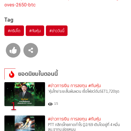
oves-2650-btc
Tag
#
คริปโต
#
ทันหุ้น
#
ข่าววันนี้
ยอดนิยมในตอนนี้
#ข่าวการเงิน การลงทุน
#ทันหุ้น
‘หุ้นไทย’ระยะสั้นผันผวน เชื่อโฟลว์ดันSET1,720จุด
1
15
#ข่าวการเงิน การลงทุน
#ทันหุ้น
PTT กสิกรไทยคาดกำไร Q2/69 เติบโตอยู่ที่ 4 หมื่น
ลบ.จากบ.ย่อยหนุน