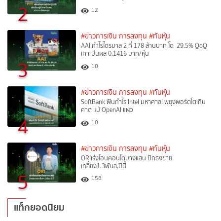
2
12
#ข่าวการเงิน การลงทุน
#ทันหุ้น
AAI กำไรไตรมาส 2 ที่ 178 ล้านบาท โต 29.5% QoQ
เคาะปันผล 0.1416 บาท/หุ้น
3
10
#ข่าวการเงิน การลงทุน
#ทันหุ้น
SoftBank ฟันกำไร Intel มหาศาล! พยุงพอร์ตโตเกิน
คาด แม้ OpenAI แผ่ว
4
10
#ข่าวการเงิน การลงทุน
#ทันหุ้น
ORIเร่งโอนคอนโดบางแสน ปักธงขาย
เกลี้ยง1.3พันล.ปีนี้
5
158
แท็กยอดนิยม