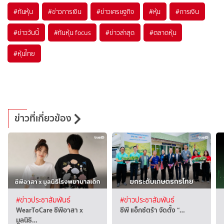
#
ทันหุ้น
#
ข่าวการเงิน
#
ข่าวเศรษฐกิจ
#
หุ้น
#
การเงิน
#
ข่าววันนี้
#
ทันหุ้น focus
#
ข่าวล่าสุด
#
ตลาดหุ้น
#
หุ้นไทย
ข่าวที่เกี่ยวข้อง
#ข่าวประชาสัมพันธ์
#ข่าวประชาสัมพันธ์
WearToCare ซีพีอาสา x
ซีพี แอ็กซ์ตร้า จัดตั้ง “…
มูลนิธิ…