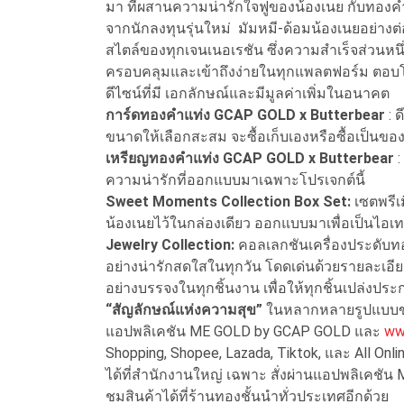
มา ที่ผสานความน่ารักใจฟูของน้องเนย กับทอ
จากนักลงทุนรุ่นใหม่ มัมหมี-ด้อมน้องเนยอย่างต
สไตล์ของทุกเจนเนอเรชัน ซึ่งความสำเร็จส่วนหน
ครอบคลุมและเข้าถึงง่ายในทุกแพลตฟอร์ม ตอบโจท
ดีไซน์ที่มี เอกลักษณ์และมีมูลค่าเพิ่มในอนาคต
การ์ดทองคำแท่ง GCAP GOLD x Butterbear
: 
ขนาดให้เลือกสะสม จะซื้อเก็บเองหรือซื้อเป็นของ
เหรียญทองคำแท่ง GCAP GOLD x Butterbear
ความน่ารักที่ออกแบบมาเฉพาะโปรเจกต์นี้
Sweet Moments Collection Box Set:
เซตพรีเ
น้องเนยไว้ในกล่องเดียว ออกแบบมาเพื่อเป็นไอเ
Jewelry Collection:
คอลเลกชันเครื่องประดับท
อย่างน่ารักสดใสในทุกวัน โดดเด่นด้วยรายละเอ
อย่างบรรจงในทุกชิ้นงาน เพื่อให้ทุกชิ้นเปล่งป
“สัญลักษณ์แห่งความสุข”
ในหลากหลายรูปแบบของ
แอปพลิเคชัน ME GOLD by GCAP GOLD และ
ww
Shopping, Shopee, Lazada, Tiktok, และ All Onl
ได้ที่สำนักงานใหญ่ เฉพาะ สั่งผ่านแอปพลิเคชัน
ชมสินค้าได้ที่ร้านทองชั้นนำทั่วประเทศอีกด้วย