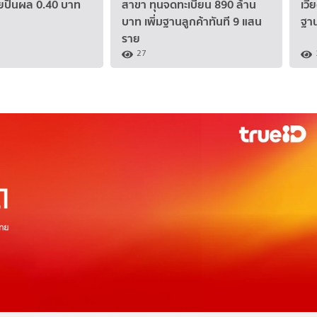
ายปันผล 0.40 บาท
สาขา ทุนจดทะเบียน 890 ล้าน
เวี
บาท เพิ่มฐานลูกค้าทันที 9 แสน
ฐา
ราย
27