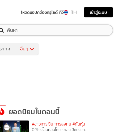
TH
เข้าสู่ระบบ
โหลดแอป
กล่องทรูไอดี ทีวี
ระเทศ
อื่นๆ
ยอดนิยมในตอนนี้
#ข่าวการเงิน การลงทุน
#ทันหุ้น
ORIเร่งโอนคอนโดบางแสน ปักธงขาย