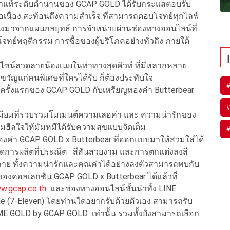
งคำแท้ระดับตำนานของ GCAP GOLD ได้รับกระแสตอบรับ
่อเนื่อง สะท้อนถึงความสำเร็จ ที่สามารถตอบโจทย์ทุกไลฟ์
ึ่งมาจากแผนกลยุทธ์ การจำหน่ายผ่านช่องทางออนไลน์ที่
ย์พฤติกรรม การซื้อของผู้บริโภคอย่างทั่วถึง ภายใต้
ดีไซน์ลวดลายน้องเนยในท่าทางสุดคิวท์ ที่มีหลากหลาย
ขวัญแก่คนพิเศษที่ใครได้รับ ก็ต้องประทับใจ
: ครั้งแรกของ GCAP GOLD กับเหรียญทองคำ Butterbear
มียมที่รวบรวมโมเมนต์ความเลอค่า และ ความน่ารักของ
ทมฮีลใจให้มัมหมีได้รับความสุขแบบจัดเต็ม
องคำ GCAP GOLD x Butterbear ที่ออกแบบมาให้สวมใส่ได้
ียดการผลิตที่ประณีต สีสันสวยงาม และการตกแต่งลงสี
ระกาย ทั้งความน่ารักและคุณค่าได้อย่างลงตัวสามารถพบกับ
คอลเลกชัน GCAP GOLD x Butterbear ได้แล้วที่
w.gcap.co.th
และช่องทางออนไลน์ชั้นนำทั้ง LINE
ine (7-Eleven) โดยท่านใดอยากรับด้วยตัวเอง สามารถรับ
 ME GOLD by GCAP GOLD เท่านั้น รวมทั้งยังสามารถเลือก