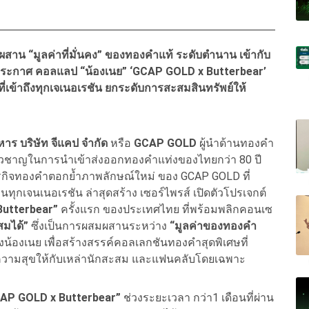
ผสาน “มูลค่าที่มั่นคง” ของทองคำแท้ ระดับตำนาน เข้ากับ
ำประกาศ คอลแลป “น้องเนย” ‘GCAP GOLD x Butterbear’
ี่เข้าถึงทุกเจเนอเรชัน ยกระดับการสะสมสินทรัพย์ให้
ร บริษัท จีแคป จำกัด
หรือ
GCAP GOLD
ผู้นำด้านทองคำ
ยวชาญในการนำเข้าส่งออกทองคำแท่งของไทยกว่า 80 ปี
ุรกิจทองคำตอกย้ำภาพลักษณ์ใหม่ ของ GCAP GOLD ที่
ุกเจนเนอเรชัน ล่าสุดสร้าง เซอร์ไพรส์ เปิดตัวโปรเจกต์
utterbear”
ครั้งแรก ของประเทศไทย ที่พร้อมพลิกคอนเซ
ะสมได้”
ซึ่งเป็นการผสมผสานระหว่าง
“มูลค่าของทองคำ
น้องเนย เพื่อสร้างสรรค์คอลเลกชันทองคำสุดพิเศษที่
มความสุขให้กับเหล่านักสะสม และแฟนคลับโดยเฉพาะ
AP GOLD x Butterbear”
ช่วงระยะเวลา กว่า1 เดือนที่ผ่าน