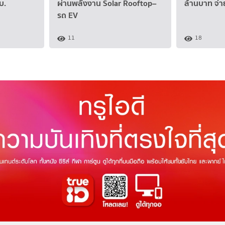
บ.
ผ่านพลังงาน Solar Rooftop–
ล้านบาท จ่
รถ EV
11
18