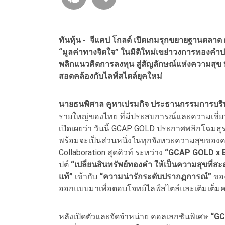
ทันหุ้น - จีแคป โกลด์ เปิดเกมรุกขยายฐานตลาด 
“มูลค่าทางจิตใจ” ในมิติใหม่เขย่าวงการทองค
พลิกแนวคิดการลงทุน สู่สัญลักษณ์แห่งความสุข ท
สอดคล้องกับไลฟ์สไตล์ยุคใหม่
นายธนพิศาล คูหาเปรมกิจ ประธานกรรมการบริหา
รายใหญ่ของไทย ที่มีประสบการณ์และความเชี่
เปิดเผยว่า วันนี้ GCAP GOLD ประกาศพลิกโฉมธ
พร้อมจะเป็นส่วนหนึ่งในทุกจังหวะความสุขของคนท
Collaboration สุดคิวท์ ระหว่าง
“GCAP GOLD x B
ปต์
“เปลี่ยนสินทรัพย์ทองคำ ให้เป็นความสุขที่ส
แท้”
เข้ากับ
“ความน่ารักระดับปรากฏการณ์”
ของ
ออกแบบมาเพื่อตอบโจทย์ไลฟ์สไตล์และเติมเต็
หลังเปิดตัวและจัดจำหน่าย คอลเลกชันพิเศษ
“GC