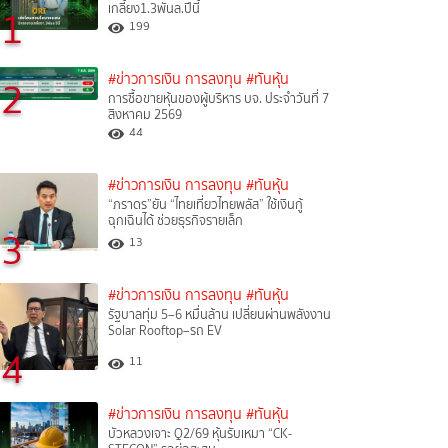
เกลี้ยง1.3พันล.ปีนี้
1
199
#ข่าวการเงิน การลงทุน
#ทันหุ้น
2
การซื้อขายหุ้นของผู้บริหาร บจ. ประจำวันที่ 7
สิงหาคม 2569
44
#ข่าวการเงิน การลงทุน
#ทันหุ้น
“ภราดร”ยัน “ไทยเที่ยวไทยพลัส” ใช้เงินกู้
ฉุกเฉินได้ ช่วยธุรกิจรายเล็ก
3
13
#ข่าวการเงิน การลงทุน
#ทันหุ้น
รัฐบาลทุ่ม 5–6 หมื่นล้าน เปลี่ยนผ่านพลังงาน
Solar Rooftop–รถ EV
4
11
#ข่าวการเงิน การลงทุน
#ทันหุ้น
บัวหลวงเจาะ Q2/69 หุ้นรับเหมา “CK-