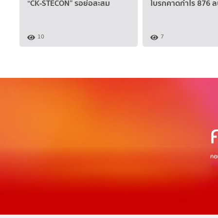
“CK-STECON” รอย่อสะสม
โบรกคาดกำไร 876 ล
10
7