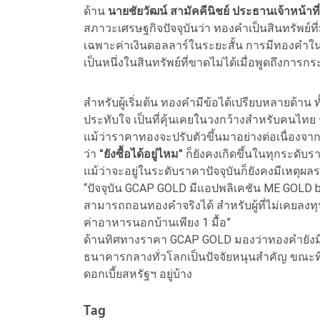
ด้าน
นายชัยวัฒน์ สามัคคีนิชย์
ประธานเจ้าหน้าท
สภาวะเศรษฐกิจปัจจุบันว่า ทองคำเป็นสินทรัพย์ท
เฉพาะค่าเงินดอลลาร์ในระยะสั้น การมีทองคำใ
เป็นหนึ่งในสินทรัพย์ที่ขาดไม่ได้เมื่อพูดถึงการ
สำหรับผู้เริ่มต้น ทองคำมีข้อได้เปรียบหลายด้าน
ประทับใจ เป็นที่คุ้นเคยในวงกว้างสำหรับคนไทย 
แม้ว่าราคาทองจะปรับตัวขึ้นมาอย่างต่อเนื่องจา
ว่า
"ยังซื้อได้อยู่ไหม"
ก็ยังคงเกิดขึ้นในทุกระดั
แม้ว่าจะอยู่ในระดับราคาปัจจุบันก็ยังคงมีเหตุผ
“ปัจจุบัน GCAP GOLD มีแอปพลิเคชัน ME GOLD by
สามารถถอนทองคำจริงได้ สำหรับผู้ที่ไม่เคยลงทุ
ค่าอาหารนอกบ้านเพียง 1 มื้อ”
ด้านทิศทางราคา GCAP GOLD มองว่าทองคำยังม
ธนาคารกลางทั่วโลกเป็นปัจจัยหนุนสำคัญ ขณะท
ดอกเบี้ยสหรัฐฯ อยู่บ้าง
Tag