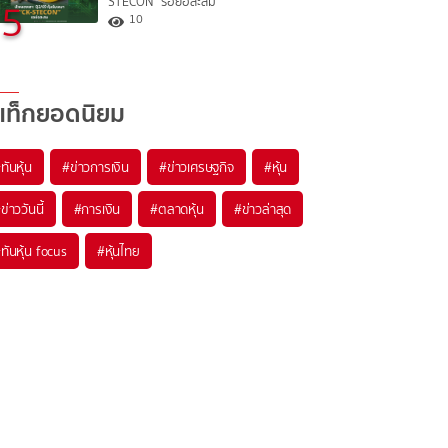
STECON” รอย่อสะสม
5
10
แท็กยอดนิยม
#
ทันหุ้น
#
ข่าวการเงิน
#
ข่าวเศรษฐกิจ
#
หุ้น
#
ข่าววันนี้
#
การเงิน
#
ตลาดหุ้น
#
ข่าวล่าสุด
#
ทันหุ้น focus
#
หุ้นไทย