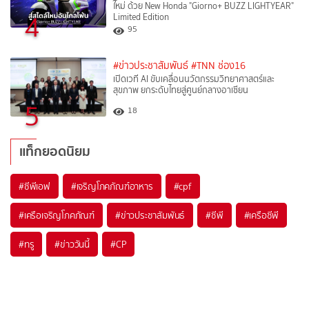
ใหม่ ด้วย New Honda "Giorno+ BUZZ LIGHTYEAR"
4
Limited Edition
95
#ข่าวประชาสัมพันธ์
#TNN ช่อง16
เปิดเวที AI ขับเคลื่อนนวัตกรรมวิทยาศาสตร์และ
สุขภาพ ยกระดับไทยสู่ศูนย์กลางอาเซียน
5
18
แท็กยอดนิยม
#
ซีพีเอฟ
#
เจริญโภคภัณฑ์อาหาร
#
cpf
#
เครือเจริญโภคภัณฑ์
#
ข่าวประชาสัมพันธ์
#
ซีพี
#
เครือซีพี
#
ทรู
#
ข่าววันนี้
#
CP