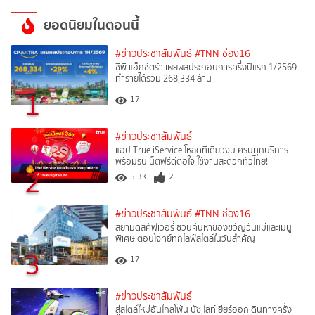
ยอดนิยมในตอนนี้
#ข่าวประชาสัมพันธ์
#TNN ช่อง16
ซีพี แอ็กซ์ตร้า เผยผลประกอบการครึ่งปีแรก 1/2569
ทำรายได้รวม 268,334 ล้าน
1
17
#ข่าวประชาสัมพันธ์
แอป True iService โหลดทีเดียวจบ ครบทุกบริการ
พร้อมรับเน็ตฟรีดีต่อใจ ใช้งานสะดวกทั่วไทย!
2
5.3K
2
#ข่าวประชาสัมพันธ์
#TNN ช่อง16
สยามดิสคัฟเวอรี่ ชวนค้นหาของขวัญวันแม่และเมนู
พิเศษ ตอบโจทย์ทุกไลฟ์สไตล์ในวันสำคัญ
3
17
#ข่าวประชาสัมพันธ์
สู่สไตล์ใหม่อันไกลโพ้น บัซ ไลท์เยียร์ออกเดินทางครั้ง