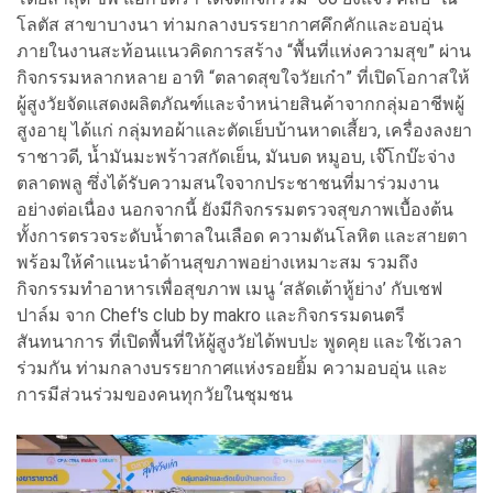
โลตัส สาขาบางนา ท่ามกลางบรรยากาศคึกคักและอบอุ่น
ภายในงานสะท้อนแนวคิดการสร้าง “พื้นที่แห่งความสุข” ผ่าน
กิจกรรมหลากหลาย อาทิ “ตลาดสุขใจวัยเก๋า” ที่เปิดโอกาสให้
ผู้สูงวัยจัดแสดงผลิตภัณฑ์และจำหน่ายสินค้าจากกลุ่มอาชีพผู้
สูงอายุ ได้แก่ กลุ่มทอผ้าและตัดเย็บบ้านหาดเสี้ยว, เครื่องลงยา
ราชาวดี, น้ำมันมะพร้าวสกัดเย็น, มันบด หมูอบ, เจ๊โกบ๊ะจ่าง
ตลาดพลู ซึ่งได้รับความสนใจจากประชาชนที่มาร่วมงาน
อย่างต่อเนื่อง นอกจากนี้ ยังมีกิจกรรมตรวจสุขภาพเบื้องต้น
ทั้งการตรวจระดับน้ำตาลในเลือด ความดันโลหิต และสายตา
พร้อมให้คำแนะนำด้านสุขภาพอย่างเหมาะสม รวมถึง
กิจกรรมทำอาหารเพื่อสุขภาพ เมนู ‘สลัดเต้าหู้ย่าง’ กับเชฟ
ปาล์ม จาก Chef's club by makro และกิจกรรมดนตรี
สันทนาการ ที่เปิดพื้นที่ให้ผู้สูงวัยได้พบปะ พูดคุย และใช้เวลา
ร่วมกัน ท่ามกลางบรรยากาศแห่งรอยยิ้ม ความอบอุ่น และ
การมีส่วนร่วมของคนทุกวัยในชุมชน