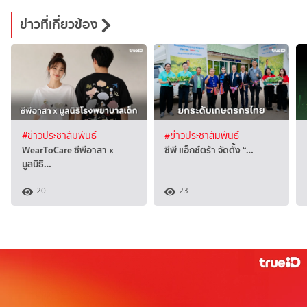
ข่าวที่เกี่ยวข้อง
#ข่าวประชาสัมพันธ์
#ข่าวประชาสัมพันธ์
WearToCare ซีพีอาสา x
ซีพี แอ็กซ์ตร้า จัดตั้ง “…
มูลนิธิ…
20
23