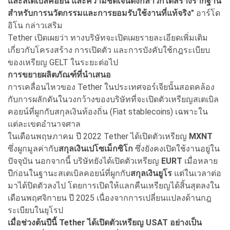
และสเตเบิลคอยน์ และความชัดเจนดังกล่าวก็ได้สร้างรากฐาน
สำหรับการนวัตกรรมและการยอมรับใช้งานที่แท้จริง"
อาร์โด
อิโน กล่าวเสริม
Tether เปิดเผยว่า ทางบริษัทจะเปิดเผยรายละเอียดเพิ่มเติม
เกี่ยวกับโครงสร้าง การเปิดตัว และการบังคับใช้กฎระเบียบ
ของเหรียญ GELT ในระยะต่อไป
การขยายผลิตภัณฑ์ที่นำเสนอ
การเคลื่อนไหวของ Tether ในประเทศจอร์เจียนั้นสอดคล้อง
กับการผลักดันในวงกว้างของบริษัทที่จะเปิดตัวเหรียญสเตเบิล
คอยน์ที่ผูกกับสกุลเงินท้องถิ่น (Fiat stablecoins) เฉพาะใน
แต่ละเขตอำนาจศาล
ในเดือนพฤษภาคม ปี 2022 Tether ได้เปิดตัวเหรียญ
MXNT
ซึ่งผูกมูลค่ากับ
สกุลเงินเปโซเม็กซิโก
ซึ่งยังคงเปิดใช้งานอยู่ใน
ปัจจุบัน นอกจากนี้ บริษัทยังได้เปิดตัวเหรียญ
EURT
เมื่อหลาย
ปีก่อนในฐานะสเตเบิลคอยน์ที่ผูกกับ
สกุลเงินยูโร
แต่ในเวลาต่อ
มาได้ปิดตัวลงไป โดยการเปิดให้แลกคืนเหรียญได้สิ้นสุดลงใน
เดือนพฤศจิกายน ปี 2025 เนื่องจากการเปลี่ยนแปลงด้านกฎ
ระเบียบในยุโรป
เมื่อช่วงต้นปีนี้ Tether
ได้เปิดตัวเหรียญ USAT
อย่างเป็น