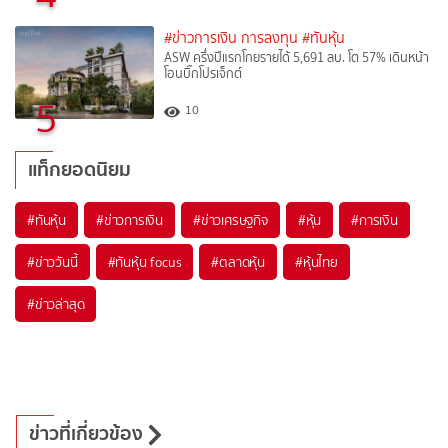
#ข่าวการเงิน การลงทุน
#ทันหุ้น
ASW ครึ่งปีแรกโกยรายได้ 5,691 ลบ. โต 57% เดินหน้า
โอนบิ๊กโปรเจ็กต์
5
10
แท็กยอดนิยม
#
ทันหุ้น
#
ข่าวการเงิน
#
ข่าวเศรษฐกิจ
#
หุ้น
#
การเงิน
#
ข่าววันนี้
#
ทันหุ้น focus
#
ตลาดหุ้น
#
หุ้นไทย
#
ข่าวล่าสุด
ข่าวที่เกี่ยวข้อง