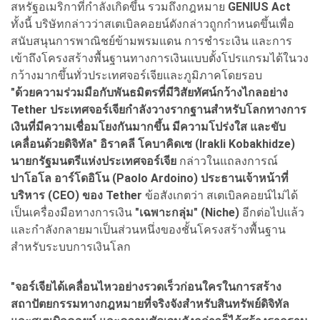
สหรัฐอเมริกาที่กำลังเกิดขึ้น รวมถึงกฎหมาย
GENIUS Act
ทั้งนี้ บริษัทกล่าวว่าสเตเบิลคอยน์ดังกล่าวถูกกำหนดขึ้นเพื่อ
สนับสนุนการพาณิชย์ข้ามพรมแดน การชำระเงิน และการ
เข้าถึงโครงสร้างพื้นฐานทางการเงินแบบตั้งโปรแกรมได้ในวง
กว้างมากขึ้นทั่วประเทศจอร์เจียและภูมิภาคโดยรอบ
"ด้วยความร่วมมือกับพันธมิตรที่มีวิสัยทัศน์กว้างไกลอย่าง
Tether ประเทศจอร์เจียกำลังวางรากฐานสำหรับโลกทางการ
เงินที่มีความเชื่อมโยงกันมากขึ้น มีความโปร่งใส และขับ
เคลื่อนด้วยดิจิทัล" อิราคลี โคบาคิดเซ (Irakli Kobakhidze)
นายกรัฐมนตรีแห่งประเทศจอร์เจีย
กล่าวในแถลงการณ์
ปาโอโล อาร์โดอิโน (Paolo Ardoino) ประธานเจ้าหน้าที่
บริหาร (CEO) ของ Tether
ข้อสังเกตว่า สเตเบิลคอยน์ไม่ได้
เป็นเครื่องมือทางการเงิน
"เฉพาะกลุ่ม" (Niche)
อีกต่อไปแล้ว
และกำลังกลายมาเป็นส่วนหนึ่งของชั้นโครงสร้างพื้นฐาน
สำหรับระบบการเงินโลก
"จอร์เจียได้เคลื่อนไหวอย่างรวดเร็วก่อนใครในการสร้าง
สถาปัตยกรรมทางกฎหมายที่จริงจังสำหรับสินทรัพย์ดิจิทัล