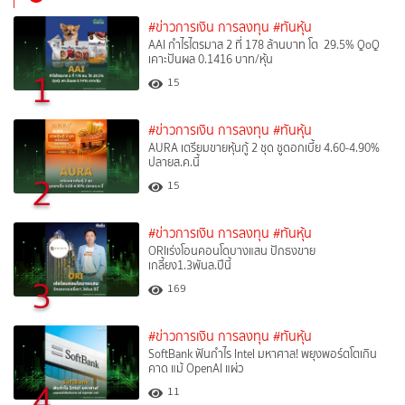
#ข่าวการเงิน การลงทุน
#ทันหุ้น
AAI กำไรไตรมาส 2 ที่ 178 ล้านบาท โต 29.5% QoQ
เคาะปันผล 0.1416 บาท/หุ้น
1
15
#ข่าวการเงิน การลงทุน
#ทันหุ้น
AURA เตรียมขายหุ้นกู้ 2 ชุด ชูดอกเบี้ย 4.60-4.90%
ปลายส.ค.นี้
2
15
#ข่าวการเงิน การลงทุน
#ทันหุ้น
ORIเร่งโอนคอนโดบางแสน ปักธงขาย
เกลี้ยง1.3พันล.ปีนี้
3
169
#ข่าวการเงิน การลงทุน
#ทันหุ้น
SoftBank ฟันกำไร Intel มหาศาล! พยุงพอร์ตโตเกิน
คาด แม้ OpenAI แผ่ว
4
11