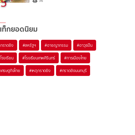
5
36
แท็กยอดนิยม
#
กราดยิง
#
สหรัฐฯ
#
อาชญากรรม
#
อาวุธปืน
#
โรงเรียน
#
โรงเรียนเทพศิรินทร์
#
การเมืองไทย
#
เศรษฐกิจไทย
#
เหตุกราดยิง
#
กราดยิงนนทบุรี