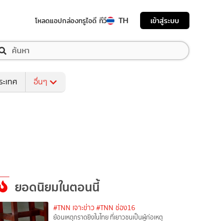
TH
เข้าสู่ระบบ
โหลดแอป
กล่องทรูไอดี ทีวี
ระเทศ
อื่นๆ
ยอดนิยมในตอนนี้
#TNN เจาะข่าว
#TNN ช่อง16
ย้อนเหตุกราดยิงในไทย ที่เยาวชนเป็นผู้ก่อเหตุ