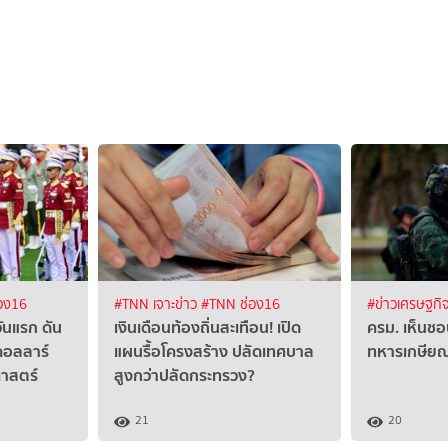
อง16
#TNN เจาะข่าว
#TNN ช่อง16
#ข่าวเศรษฐกิ
ันแรก ดัน
เงินเดือนท้องถิ่นสะเทือน! เปิด
ครม. เห็นชอ
นดอลลาร์
แผนรื้อโครงสร้าง ปลัดเทศบาล
ทหารเกษีย
ศาสตร์
สูงกว่าปลัดกระทรวง?
21
20