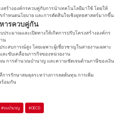
โครงสร้างองค์กรควบคู่กับการนำเทคโนโลยีมาใช้ โดยให้
 การกำหนดนโยบาย และการตัดสินใจเชิงยุทธศาสตร์มากขึ้น
หารควบคู่กัน
นงบประมาณและเปิดทางให้เกิดการปรับโครงสร้างองค์กร
้าน
่มีประสบการณ์สูง โดยเฉพาะผู้เชี่ยวชาญในสายงานเฉพาะ
ู้และขับเคลื่อนภารกิจของหน่วยงาน
เกษียณ การคำนวณบำนาญ และความชัดเจนด้านภาษีของเงิน
ที่การรักษาสมดุลระหว่างการลดต้นทุน การเพิ่ม
ร้อมกัน
#
งบบำนาญ
#
OECD