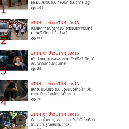
และมุมมองเปรียบเทียบบทเรียนจากสหรัฐฯ
1
164
#TNN เจาะข่าว
#TNN ช่อง16
สรุปเหตุการณ์กราดยิง โรงเรียนเทพศิรินทร์
นนทบุรี เกิดอะไรขึ้นบ้าง ?
2
866
#TNN เจาะข่าว
#TNN ช่อง16
เด็กก่อเหตุรุนแรงเพราะเกมจริงหรือ? เปิด 10
สัญญาณเตือนก่อนสาย
3
28
#TNN เจาะข่าว
#TNN ช่อง16
เหตุรุนแรงในโรงเรียน ป้องกันอย่างไร? เมื่อ
ความเสี่ยงต้องจัดการทั้งระบบ
4
20
#TNN เจาะข่าว
#TNN ช่อง16
ย้อนรอยโศกนาฏกรรม กราดยิงในรั้วโรงเรียน
ไทย ความสูญเสียที่ไม่อาจลืม