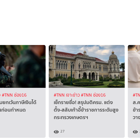
จ
#TNN ช่อง16
#TNN เจาะข่าว
#TNN ช่อง16
#TN
บยกเว้นภาษีเงินได้
เช็กรายชื่อ! สรุปมติครม. แต่ง
ส.ค
ณก่อนกำหนด
ตั้ง-สลับเก้าอี้ข้าราชการระดับสูง
ข้า
กระทรวงเกษตรฯ
วา
27