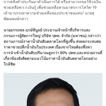
การคลังค้ำประกันมาดำเนินการได้ หรือสามารถขอใช้วงเงิน
ช่วยเหลือพ.ร.ก.เงินกู้ เพื่อช่วยเหลือตามมาตรการโควิด-19
เข้ามาบรรเทาความช่วยเหลือของประชาชนแทน” นายสุ
พัฒนพงษ์กล่าว
นายอรรถพล ฤกษ์พิบูลย์ ประธานเจ้าหน้าที่บริหารและ
กรรมการผู้จัดการใหญ่ บริษัท ปตท. จํากัด (มหาชน) กล่าวว่า
สถานการณ์ราคาน้ำมันดิบตลาดโลกที่สูงขึ้น ส่งผลกระทบต่อ
ราคาขายปลีกน้ำมันในประเทศ เนื่องจากไทยต้องพึ่งพา
การนำเข้าน้ำมันดิบปริมาณสูงกว่า 80% ปตท.และหน่วยงานที่
เกี่ยวข้องยังติดตามแนวโน้มราคาน้ำมันดิบตลาดโลกอย่าง
ใกล้ชิด