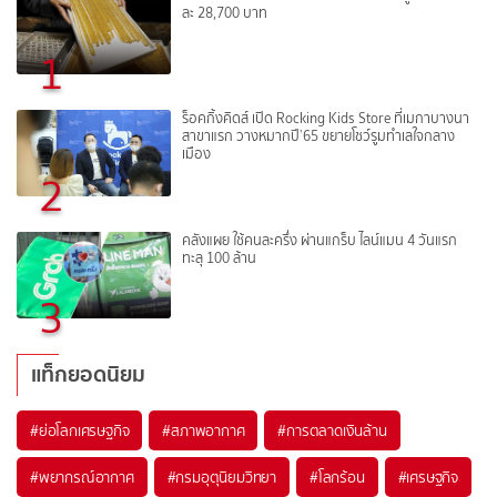
ละ 28,700 บาท
1
ร็อคกิ้งคิดส์ เปิด Rocking Kids Store ที่เมกาบางนา
สาขาแรก วางหมากปี’65 ขยายโชว์รูมทำเลใจกลาง
เมือง
2
คลังแผย ใช้คนละครึ่ง ผ่านแกร็บ ไลน์แมน 4 วันแรก
ทะลุ 100 ล้าน
3
แท็กยอดนิยม
#
ย่อโลกเศรษฐกิจ
#
สภาพอากาศ
#
การตลาดเงินล้าน
#
พยากรณ์อากาศ
#
กรมอุตุนิยมวิทยา
#
โลกร้อน
#
เศรษฐกิจ