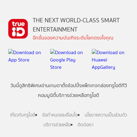
THE NEXT WORLD-CLASS SMART
ENTERTAINMENT
อีกขั้นของความบันเทิงระดับโลกตรงใจคุณ
วันนี้
ดู
สิทธิพิเศษ
อ่าน
เกม
ตาตั้ง
ช้อปปิ้ง
แพ็กเกจ
กล่องทรูไอดีทีวี
คอมมูนิตี้
บริการช่วยเหลือทรูไอดี
เกี่ยวกับทรูไอดี
ข้อกำหนดและเงื่อนไข
นโยบายความเป็นส่วนตัว
บริการช่วยเหลือ
ติดต่อเรา