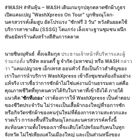
#WASH #ทันหุ้น – WASH เดินเกมรุกปลุกตลาดซักผ้าภูธร
เปิดแคมเปญ “WashXpress On Tour” บุกพิษณุโลก-
นครสวรรค์เต็มสูบ อัดโปรแรง “ซักฟรี 3 วัน” หวังดันยอดใช้
บริการสาขาเดิม (SSSG) โตแกร่ง เล็งเจาะฐานชุมชน ผนึก
พันธมิตรร้านดังสร้างสีสันการตลาด
นายชิษณุพันธ์ ตั้งเฉลิมกุล
ประธานเจ้าหน้าที่บริหารและผู้
ร่วมก่อตั้ง
บริษัท ลอนดรี้ ยู จำกัด (มหาชน) หรือ WASH
กล่าว
ว่า
“แคมเปญวอช เอ็กเพรส ออนทัวร์ ถือเป็นก้าวสำคัญของ
เราในการนำบริการ WashXpress เข้าถึงชุมชนท้องถิ่นอย่าง
แท้จริง เราเชื่อว่าการซักผ้าไม่ใช่แค่งานบ้านธรรมดา แต่คือ
คุณภาพชีวิตที่ทุกคนควรได้รับในราคาที่เข้าถึงได้ ภายใต้
แนวคิด
'ซักทีเถอะ'
เราต้องการให้ WashXpress เป็นคำตอบ
ของชีวิตประจำวัน ไม่ว่าจะเป็นเสื้อผ้ากองใหญ่ที่รอการซัก
หรือกิจวัตรซักผ้าของคนรุ่นใหม่ที่ต้องการความสะดวกและ
รวดเร็ว การลงพื้นที่ในพิษณุโลกและนครสวรรค์ครั้งนี้
สะท้อนความตั้งใจของเราที่จะเติบโตไปพร้อมกับคนในทุก
จังหวัด ไม่ใช่เพียงแค่ในเมืองใหญ่ และเป็นส่วนหนึ่งของ