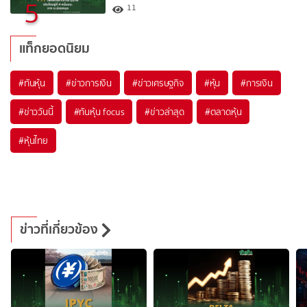
5
11
แท็กยอดนิยม
#
ทันหุ้น
#
ข่าวการเงิน
#
ข่าวเศรษฐกิจ
#
หุ้น
#
การเงิน
#
ข่าววันนี้
#
ทันหุ้น focus
#
ข่าวล่าสุด
#
ตลาดหุ้น
#
หุ้นไทย
ข่าวที่เกี่ยวข้อง