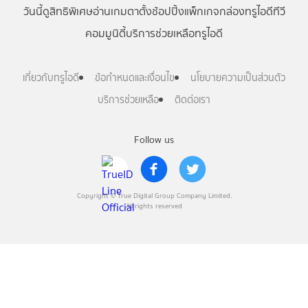
วันนี้
ดู
สิทธิพิเศษ
อ่าน
เกม
ตาตั้ง
ช้อปปิ้ง
แพ็กเกจ
กล่องทรูไอดีทีวี
คอมมูนิตี้
บริการช่วยเหลือทรูไอดี
เกี่ยวกับทรูไอดี
ข้อกำหนดและเงื่อนไข
นโยบายความเป็นส่วนตัว
บริการช่วยเหลือ
ติดต่อเรา
Follow us
Copyright © True Digital Group Company Limited.
All rights reserved