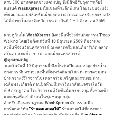
ครบ 300 บาทตลอดช่วงแคมเปญ ยังมีสิทธิ์รับถุงกราเวียร์
แบรนด์
WashXpress
เป็นของที่ระลึกพิเศษ โดยระบบจะแจ้ง
เตือนผ่านแอปพลิเคชันเมื่อยอดครบกำหนด และรับของรางวัล
ได้ที่สาขาในสองจังหวัด ระหว่างวันที่ 1 – 2 สิงหาคม 2569
ควบคู่กันนั้น
WashXpress
ยังลงพื้นที่จริงผ่านกิจกรรม Troop
Walking โดยเริ่มตั้งแต่วันที่ 18 มิถุนายน 2569 ทีมงานจะ
ลงพื้นที่จังหวัดนครสวรรค์ ณ ตลาดดรีมแลนด์มาร์เก็ต ตลาด
ศรีนคร และที่ว่าการอำเภอเมืองนครสวรรค์
@ลุยแคมเปญ
และในวันที่ 19 มิถุนายนนี้ ซึ่งเป็นวันเปิดแคมเปญอย่างเป็น
ทางการ ทีมงานจะลงพื้นที่จังหวัดพิษณุโลก ณ ตลาดชุมชน
บ้านกร่าง (วิโรจวานิช) ตลาดร่วมเจริญและสวนชมน่าน
เฉลิมพระเกียรติ ก่อนปิดท้ายที่มหาวิทยาลัยนเรศวรในวัน
ที่ 9 กรกฎาคม โดยกิจกรรมที่จัดขึ้นนั้นครอบคลุมทั้งช่วงเช้า
และเย็นเพื่อเข้าถึงคนในชุมชนทุกกลุ่ม
สำหรับเดือนกรกฎาคม
WashXpress
มีการร่วมมือ
พาร์ตเนอร์กับ
”ร้านผลเอยผลไม้”
ร้านชาผลไม้ชื่อดังของ