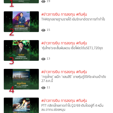
1
19
#ข่าวการเงิน การลงทุน
#ทันหุ้น
THAIรุกขยายฐานรายได้ เข้มรักษาอัตราการทำกำไร
2
15
#ข่าวการเงิน การลงทุน
#ทันหุ้น
‘หุ้นไทย’ระยะสั้นผันผวน เชื่อโฟลว์ดันSET1,720จุด
3
13
#ข่าวการเงิน การลงทุน
#ทันหุ้น
“กรุงไทย” ผนึก “แสนสิริ” ขายหุ้นกู้ดิจิทัล ผ่านเป๋าตัง
27 ส.ค.นี้
4
11
#ข่าวการเงิน การลงทุน
#ทันหุ้น
PTT กสิกรไทยคาดกำไร Q2/69 เติบโตอยู่ที่ 4 หมื่น
ลบ.จากบ.ย่อยหนุน