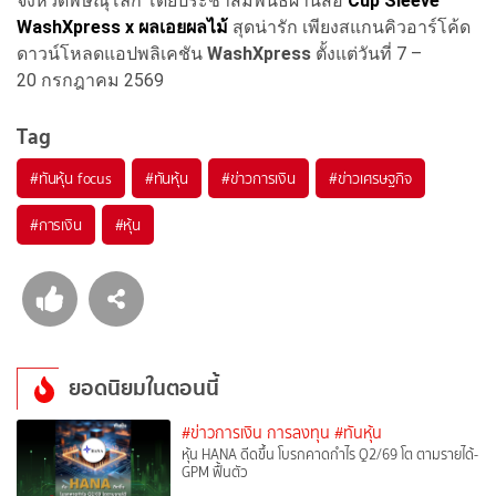
จังหวัดพิษณุโลก โดยประชาสัมพันธ์ผ่านสื่อ
Cup Sleeve
WashXpress x ผลเอยผลไม้
สุดน่ารัก เพียงสแกนคิวอาร์โค้ด
ดาวน์โหลดแอปพลิเคชัน
WashXpress
ตั้งแต่วันที่ 7 –
20 กรกฎาคม 2569
Tag
#
ทันหุ้น focus
#
ทันหุ้น
#
ข่าวการเงิน
#
ข่าวเศรษฐกิจ
#
การเงิน
#
หุ้น
ยอดนิยมในตอนนี้
#ข่าวการเงิน การลงทุน
#ทันหุ้น
หุ้น HANA ดีดขึ้น โบรกคาดกำไร Q2/69 โต ตามรายได้-
GPM ฟื้นตัว