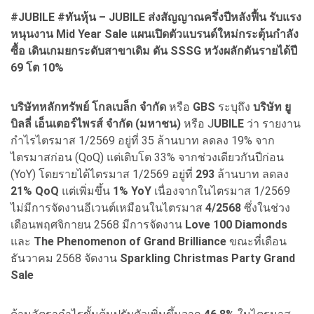
#JUBILE #ทันหุ้น – JUBILE ส่งสัญญาณครึ่งปีหลังฟื้น รับแรง
หนุนงาน Mid Year Sale แผนเปิดตัวแบรนด์ใหม่กระตุ้นกำลัง
ซื้อ เดินเกมยกระดับสาขาเดิม ดัน SSSG หวังผลักดันรายได้ปี
69 โต 10%
บริษัทหลักทรัพย์ โกลเบล็ก จำกัด
หรือ
GBS
ระบุถึง
บริษัท ยู
บิลลี่ เอ็นเตอร์ไพรส์ จำกัด (มหาชน)
หรือ J
UBILE
ว่า รายงาน
กำไรไตรมาส 1/2569 อยู่ที่ 35 ล้านบาท ลดลง 19% จาก
ไตรมาสก่อน (QoQ) แต่เติบโต 33% จากช่วงเดียวกันปีก่อน
(YoY) โดยรายได้ไตรมาส 1/2569 อยู่ที่
293
ล้านบาท ลดลง
21% QoQ
แต่เพิ่มขึ้น
1% YoY
เนื่องจากในไตรมาส 1/2569
ไม่มีการจัดงานอีเวนต์เหมือนในไตรมาส
4/2568
ซึ่งในช่วง
เดือนพฤศจิกายน 2568 มีการจัดงาน
Love 100 Diamonds
และ
The Phenomenon of Grand Brilliance
ขณะที่เดือน
ธันวาคม 2568 จัดงาน
Sparkling Christmas Party Grand
Sale