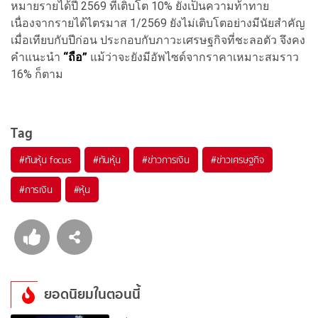
หมายรายได้ปี 2569 ที่เติบโต 10% ยังเป็นความท้าทาย
เนื่องจากรายได้ไตรมาส 1/2569 ยังไม่เติบโตอย่างมีนัยสำคัญ
เมื่อเทียบกับปีก่อน ประกอบกับภาวะเศรษฐกิจที่ชะลอตัว จึงคง
คำแนะนำ
“ถือ”
แม้ว่าจะยังมีอัพไซด์จากราคาเหมาะสมราว
16% ก็ตาม
Tag
#
ทันหุ้น focus
#
ทันหุ้น
#
ข่าวการเงิน
#
ข่าวเศรษฐกิจ
#
การเงิน
#
หุ้น
ยอดนิยมในตอนนี้