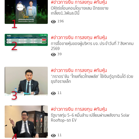
#ข่าวการเงิน การลงทุน
#ทันหุ้น
ORIเร่งโอนคอนโดบางแสน ปักธงขาย
เกลี้ยง1.3พันล.ปีนี้
1
196
#ข่าวการเงิน การลงทุน
#ทันหุ้น
2
การซื้อขายหุ้นของผู้บริหาร บจ. ประจำวันที่ 7 สิงหาคม
2569
39
#ข่าวการเงิน การลงทุน
#ทันหุ้น
“ภราดร”ยัน “ไทยเที่ยวไทยพลัส” ใช้เงินกู้ฉุกเฉินได้ ช่วย
ธุรกิจรายเล็ก
3
11
#ข่าวการเงิน การลงทุน
#ทันหุ้น
รัฐบาลทุ่ม 5–6 หมื่นล้าน เปลี่ยนผ่านพลังงาน Solar
Rooftop–รถ EV
4
11