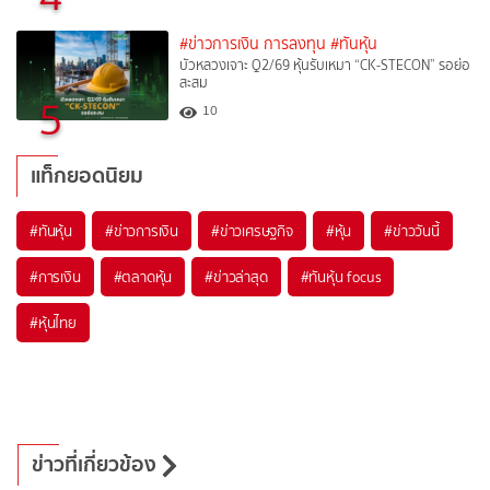
#ข่าวการเงิน การลงทุน
#ทันหุ้น
บัวหลวงเจาะ Q2/69 หุ้นรับเหมา “CK-STECON” รอย่อ
สะสม
5
10
แท็กยอดนิยม
#
ทันหุ้น
#
ข่าวการเงิน
#
ข่าวเศรษฐกิจ
#
หุ้น
#
ข่าววันนี้
#
การเงิน
#
ตลาดหุ้น
#
ข่าวล่าสุด
#
ทันหุ้น focus
#
หุ้นไทย
ข่าวที่เกี่ยวข้อง