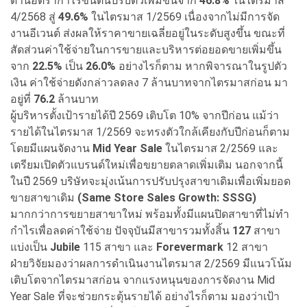
ด้านอัตรากำไรขั้นต้นปรับตัวเพิ่มขึ้นจาก
46.8%
ในไตรมาส
4/2568 สู่
49.6%
ในไตรมาส 1/2569 เนื่องจากไม่มีการจัด
งานอีเวนต์ ส่งผลให้ราคาขายเฉลี่ยอยู่ในระดับสูงขึ้น ขณะที่
สัดส่วนค่าใช้จ่ายในการขายและบริหารต่อยอดขายเพิ่มขึ้น
จาก
22.5%
เป็น
26.0%
อย่างไรก็ตาม หากพิจารณาในรูปตัว
เงิน ค่าใช้จ่ายดังกล่าวลดลง 7 ล้านบาทจากไตรมาสก่อน มา
อยู่ที่
76.2
ล้านบาท
ผู้บริหารตั้งเป้ารายได้ปี 2569 เติบโต 10% จากปีก่อน แม้ว่า
รายได้ในไตรมาส 1/2569 จะทรงตัวใกล้เคียงกับปีก่อนก็ตาม
โดยมีแผนจัดงาน
Mid Year Sale
ในไตรมาส 2/2569 และ
เตรียมเปิดตัวแบรนด์ใหม่เพื่อขยายตลาดเพิ่มเติม นอกจากนี้
ในปี 2569 บริษัทจะมุ่งเน้นการปรับปรุงสาขาเดิมเพื่อเพิ่มยอด
ขายสาขาเดิม
(Same Store Sales Growth: SSSG)
มากกว่าการขยายสาขาใหม่ พร้อมทั้งมีแผนปิดสาขาที่ไม่ทำ
กำไรเพื่อลดค่าใช้จ่าย ปัจจุบันมีสาขารวมทั้งสิ้น
127
สาขา
แบ่งเป็น
Jubile
115 สาขา และ
Forevermark
12 สาขา
ฝ่ายวิจัยมองว่าผลการดำเนินงานไตรมาส 2/2569 มีแนวโน้ม
เติบโตจากไตรมาสก่อน จากแรงหนุนของการจัดงาน Mid
Year Sale ที่จะช่วยกระตุ้นรายได้ อย่างไรก็ตาม มองว่าเป้า