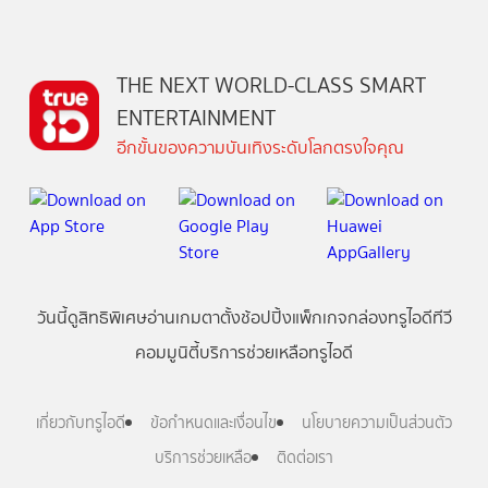
THE NEXT WORLD-CLASS SMART
ENTERTAINMENT
อีกขั้นของความบันเทิงระดับโลกตรงใจคุณ
วันนี้
ดู
สิทธิพิเศษ
อ่าน
เกม
ตาตั้ง
ช้อปปิ้ง
แพ็กเกจ
กล่องทรูไอดีทีวี
คอมมูนิตี้
บริการช่วยเหลือทรูไอดี
เกี่ยวกับทรูไอดี
ข้อกำหนดและเงื่อนไข
นโยบายความเป็นส่วนตัว
บริการช่วยเหลือ
ติดต่อเรา