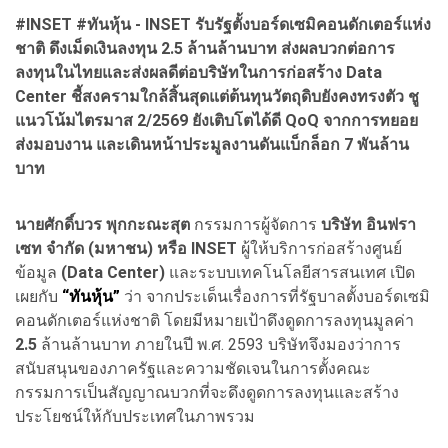
#INSET #
ทันหุ้น
-
INSET
รับรัฐตั้งบอร์ดเซมิคอนดักเตอร์แห่ง
ชาติ ดึงเม็ดเงินลงทุน
2.5
ล้านล้านบาท ส่งผลบวกต่อการ
ลงทุนในไทยและส่งผลดีต่อบริษัทในการก่อสร้าง
Data
Center
ชี้สงครามใกล้สิ้นสุดแต่ต้นทุนวัตถุดิบยังคงทรงตัว ชู
แนวโน้มไตรมาส
2/2569
ยังเติบโตได้ดี
QoQ
จากการทยอย
ส่งมอบงาน และเดินหน้าประมูลงานดันแบ็กล็อก
7
พันล้าน
บาท
นายศักดิ์บวร พุกกะณะสุต
กรรมการผู้จัดการ
บริษัท อินฟรา
เซท จำกัด (มหาชน) หรือ INSET
ผู้ให้บริการก่อสร้างศูนย์
ข้อมูล
(Data Center)
และระบบเทคโนโลยีสารสนเทศ เปิด
เผยกับ
“ทันหุ้น”
ว่า จากประเด็นเรื่องการที่รัฐบาลตั้งบอร์ดเซมิ
คอนดักเตอร์แห่งชาติ โดยมีหมายเป้าดึงดูดการลงทุนมูลค่า
2.5
ล้านล้านบาท ภายในปี พ.ศ. 2593 บริษัทจึงมองว่าการ
สนับสนุนของภาครัฐและความชัดเจนในการตั้งคณะ
กรรมการเป็นสัญญาณบวกที่จะดึงดูดการลงทุนและสร้าง
ประโยชน์ให้กับประเทศในภาพรวม