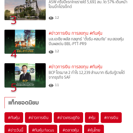
ASW ครึ่งปีแรกโกยรายได้ 5,691 ลบ. โต 57% เดินหน้า
โอนบิ๊กโปรเจ็กต์
3
12
#ข่าวการเงิน การลงทุน
#ทันหุ้น
บล.เอเซีย พลัส กลยุทธ์ “ตั้งรับ-หลบภัย” แนะสอยหุ้น
ปันผลเด่น BBL-PTT-PR9
4
12
#ข่าวการเงิน การลงทุน
#ทันหุ้น
BCP ไตรมาส 2 กำไร 12,239 ล้านบาท เริ่มรับรู้รายได้
จากธุรกิจ SAF
5
11
แท็กยอดนิยม
#
ทันหุ้น
#
ข่าวการเงิน
#
ข่าวเศรษฐกิจ
#
หุ้น
#
การเงิน
#
ข่าววันนี้
#
ทันหุ้น focus
#
ตลาดหุ้น
#
หุ้นไทย