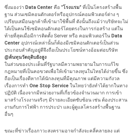
ซึ่งมองว่า
Data Center
คือ
"โรงแรม"
ที่เป็นโครงสร้างพื้น
ฐาน ส่วนเซมิคอนดักเตอร์หรืออุปกรณ์คอมพิวเตอร์ต่าง ๆ
เปรียบเสมือนลูกค้าที่เข้ามาใช้พื้นที่ ดังนั้นถึงแม้ว่าบริษัทจะไม่
ได้เป็นคนใช้เซมิคอนดักเตอร์โดยตรงในการก่อสร้าง แต่ใน
ท้ายที่สุดเมื่อมีการติดตั้ง Server หรือ คอมพิวเตอร์ใน
Data
Center
อุปกรณ์เหล่านั้นก็ต้องมีเซมิคอนดักเตอร์เป็นส่วน
ประกอบสำคัญอยู่ดีจึงถือเป็นประโยชน์ทางอ้อมต่อบริษัท
@
ต้นทุนวัตถุดิบยังสูง
ในส่วนของประเด็นที่รัฐบาลมีความพยายามในการแก้ไข
กฎหมายที่เป็นคอขวดเพื่อให้เข้ามาลงทุนในไทยได้ง่ายขึ้น ซึ่ง
ถือเป็นเรื่องดีหากได้นักลงทุนที่มีคุณภาพ แต่มีความกังวล
เรื่องการทำ
One Stop Service
ในไทยว่ายังทำได้ยากในทาง
ปฏิบัติ เนื่องจากมีหน่วยงานที่เกี่ยวข้องจำนวนมาก การเข้า
มาสร้างโรงงานจริงๆ มีรายละเอียดซับซ้อน เช่น ต้องประสาน
งานกับการไฟฟ้า การประปา และผู้ดูแลโครงสร้างพื้นฐาน
อื่นๆ
ขณะที่ข่าวเรื่องภาวะสงครามอาจกำลังจะคลี่คลายลง แต่