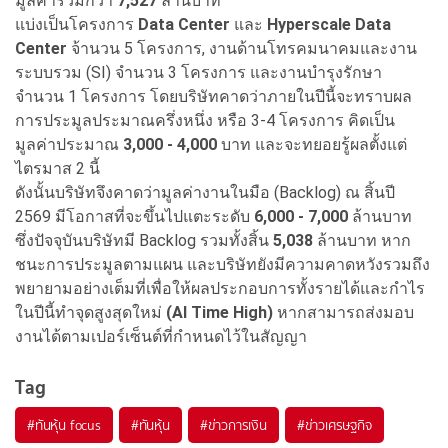
มูลค่ารวมกว่า
7,527
ล้านบาท
แบ่งเป็นโครงการ
Data Center
และ
Hyperscale Data
Center
จ้านวน 5 โครงการ, งานด้านโทรคมนาคมและงาน
ระบบรวม (SI) จำนวน 3 โครงการ และงานบำรุงรักษา
จำนวน 1 โครงการ โดยบริษัทคาดว่าภายในปีนี้จะทราบผล
การประมูลประมาณครึ่งหนึ่ง หรือ 3-4 โครงการ คิดเป็น
มูลค่าประมาณ
3,000 - 4,000
บาท และจะทยอยรู้ผลตั้งแต่
ไตรมาส 2 นี้
ดังนั้นบริษัทจึงคาดว่ามูลค่างานในมือ (Backlog) ณ สิ้นปี
2569 มีโอกาสที่จะขึ้นไปแตะระดับ
6,000 - 7,000
ล้านบาท
ซึ่งปัจจุบันบริษัทมี Backlog รวมทั้งสิ้น
5,038
ล้านบาท หาก
ชนะการประมูลตามแผน และบริษัทยังมีความคาดหวังรวมถึง
พยายามอย่างเต็มที่เพื่อให้ผลประกอบการทั้งรายได้และกำไร
ในปีนี้ทำจุดสูงสุดใหม่
(AI Time High)
หากสามารถส่งมอบ
งานได้ตามเปอร์เซ็นต์ที่กำหนดไว้ในสัญญา
Tag
#
ทันหุ้น focus
#
ทันหุ้น
#
ข่าวการเงิน
#
ข่าวเศรษฐกิจ