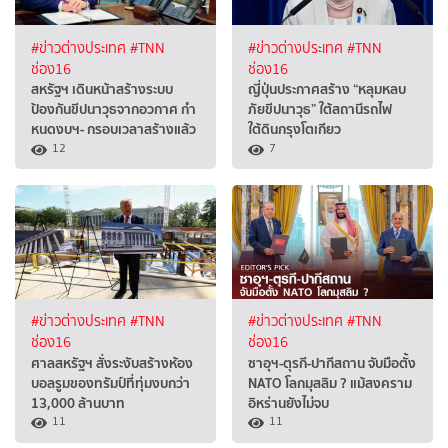
#ข่าวต่างประเทศ
#TNN
#ข่าวต่างประเทศ
#TNN
ช่อง16
ช่อง16
สหรัฐฯ เดินหน้าสร้างระบบ
ญี่ปุ่นประกาศสร้าง “หลุมหลบ
ป้องกันขีปนาวุธจากอวกาศ กำ
ภัยขีปนาวุธ” ใต้สถานีรถไฟ
หนดงบฯ- กรอบเวลาสร้างแล้ว
ใต้ดินกรุงโตเกียว
12
7
#ข่าวต่างประเทศ
#TNN
#ข่าวต่างประเทศ
#TNN
ช่อง16
ช่อง16
ศาลสหรัฐฯ สั่งระงับสร้างห้อง
ซาอุฯ-ตุรกี-ปากีสถาน จับมือตั้ง
บอลรูมของทรัมป์ที่ทุ่มงบกว่า
NATO โลกมุสลิม ? แม้สงคราม
13,000 ล้านบาท
อิหร่านยังไม่จบ
11
11