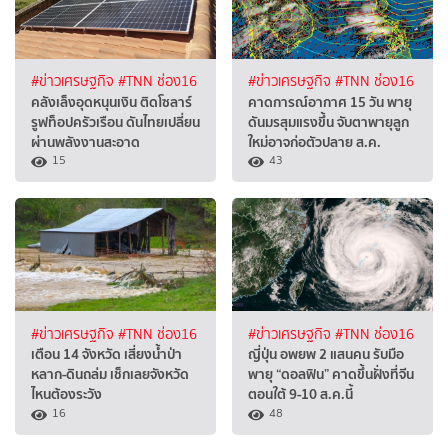
#ข่าวเศรษฐกิจ
#TNN ช่อง16
#ข่าวเศรษฐกิจ
#TNN ช่อง16
คลังเล็งอุดหนุนเงิน ติดโซลาร์
คาดการณ์อากาศ 15 วัน พายุ
รูฟท็อปครัวเรือน ดันไทยเปลี่ยน
ดันมรสุมแรงขึ้น จับตาพายุลูก
ผ่านพลังงานสะอาด
ใหม่อาจก่อตัวปลาย ส.ค.
15
43
#ข่าวเศรษฐกิจ
#TNN ช่อง16
#ข่าวเศรษฐกิจ
#TNN ช่อง16
เตือน 14 จังหวัด เสี่ยงน้ำป่า
ญี่ปุ่น อพยพ 2 แสนคน รับมือ
หลาก-ดินถล่ม เช็กเลยจังหวัด
พายุ “ดอลฟิน” คาดขึ้นฝั่งที่จีน
ไหนต้องระวัง
ตอนใต้ 9-10 ส.ค.นี้
16
48