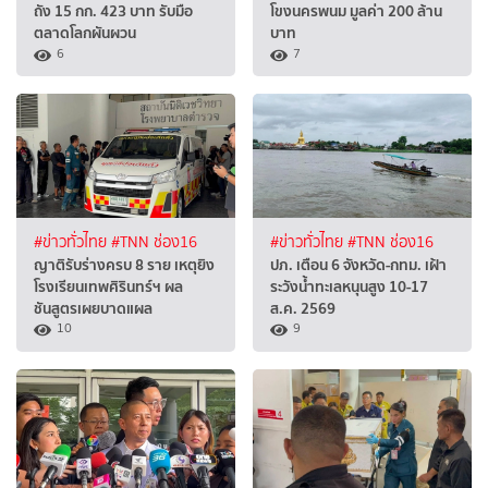
ถัง 15 กก. 423 บาท รับมือ
โขงนครพนม มูลค่า 200 ล้าน
ตลาดโลกผันผวน
บาท
6
7
#ข่าวทั่วไทย
#TNN ช่อง16
#ข่าวทั่วไทย
#TNN ช่อง16
ญาติรับร่างครบ 8 ราย เหตุยิง
ปภ. เตือน 6 จังหวัด-กทม. เฝ้า
โรงเรียนเทพศิรินทร์ฯ ผล
ระวังน้ำทะเลหนุนสูง 10-17
ชันสูตรเผยบาดแผล
ส.ค. 2569
10
9