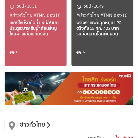
วันนี้
-
16.51
วันนี้
-
16.49
#ข่าวทั่วไทย
#TNN ช่อง16
#ข่าวทั่วไทย
#TNN ช่อง16
เชียงใหม่รับมือน้ำเหนือ! เปิด
พลังงานเพิ่มอุดหนุน LPG
ประตูระบาย รับน้ำก้อนใหญ่
ตรึงถัง 15 กก. 423 บาท
ไหลผ่านเมืองเที่ยงคืน
รับมือตลาดโลกผันผวน
6
6
ข่าวทั่วไทย