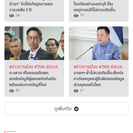
บ้านฯ” รับได้แก้กฎหมายลด
โรงเรียนย่านนนทบุรี เป็น
วาระเหลือ 5 ปี
เหตุการณ์ที่ไม่น่าจะเกิดขึ้น
24
75
#ข่าวการเมือง
#TNN ช่อง16
#ข่าวการเมือง
#TNN ช่อง16
ก.กลาง เห็นชอบมติกสถ.
นายกฯ ย้ำไม่ควรเกิดขึ้น-สั่งเร่ง
ยกเลิกบัญชีผู้สอบแข่งขันเดิม
หาต้นเหตุและผู้รับผิดชอบข้อมูล
พร้อมประกาศบัญชีใหม่
ส่วนบุคคลรั่วไหล
35
17
ดูเพิ่มเติม