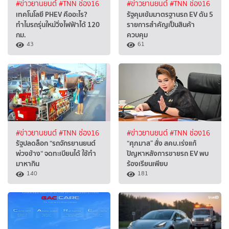
#ข่าวยานยนต์
#TNN ช่อง16
#ข่าวยานยนต์
#TNN ช่อง16
เทคโนโลยี PHEV คืออะไร?
รัฐคุมเข้มมาตรฐานรถ EV ดัน 5
ทำไมรถรุ่นใหม่วิ่งไฟฟ้าได้ 120
รายการสำคัญเป็นสินค้า
กม.
ควบคุม
43
61
#ข่าวยานยนต์
#TNN ช่อง16
#ข่าวยานยนต์
#TNN ช่อง16
รัฐปลดล็อก “รถจักรยานยนต์
“ศุภมาส” สั่ง สคบ.เร่งแก้
พ่วงข้าง“ จดทะเบียนได้ ใช้ทำ
ปัญหาหลังการขายรถ EV พบ
มาหากิน
ร้องเรียนเพียบ
140
181