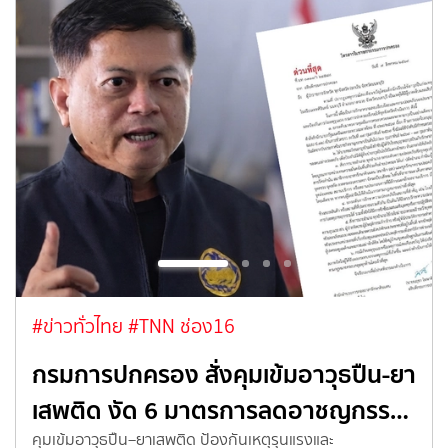
#ข่าวทั่วไทย
#TNN ช่อง16
กรมการปกครอง สั่งคุมเข้มอาวุธปืน-ยา
เสพติด งัด 6 มาตรการลดอาชญกรร…
คุมเข้มอาวุธปืน–ยาเสพติด ป้องกันเหตุรุนแรงและ