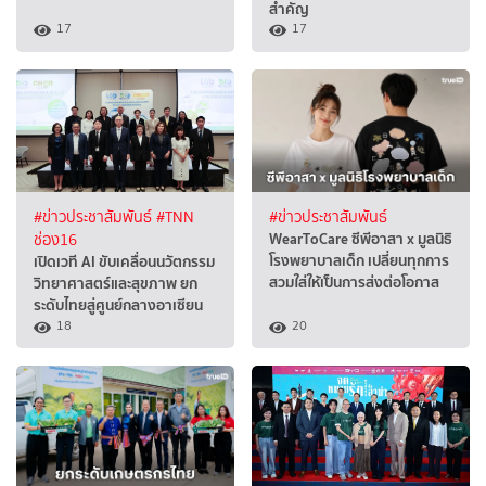
สำคัญ
17
17
#ข่าวประชาสัมพันธ์
#TNN
#ข่าวประชาสัมพันธ์
WearToCare ซีพีอาสา x มูลนิธิ
ช่อง16
โรงพยาบาลเด็ก เปลี่ยนทุกการ
เปิดเวที AI ขับเคลื่อนนวัตกรรม
สวมใส่ให้เป็นการส่งต่อโอกาส
วิทยาศาสตร์และสุขภาพ ยก
ระดับไทยสู่ศูนย์กลางอาเซียน
18
20