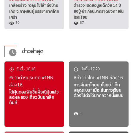
เคลื่อนร่าง "ฮลุน โซโล่" ถึงบ้าน
ตำรวจ เปิดข้อมูลเด็กวัย 14 ปี
เกิด จ.กาฬสินธุ์ บรรยากาศโศก
ยิงปู่-ย่า ก่อนมากราดยิงภายใน
เศร้า
โรงเรียน
30
87
ข่าวล่าสุด
วันนี้
-
18.16
วันนี้
-
17.20
#ข่าวต่างประเทศ
#TNN
#ข่าวทั่วไทย
#TNN ช่อง16
ช่อง16
การศึกษาไทยบนโจทย์ “เด็ก
หลุดระบบ” เมื่อเส้นทางเรียน
ไต้ฝุ่นดอลฟินขึ้นฝั่งญี่ปุ่นแล้ว
ต้องไปต่อได้มากกว่าหนึ่งแบบ
ส่งผล 800 เที่ยวบินยกเลิก
ทันที
1