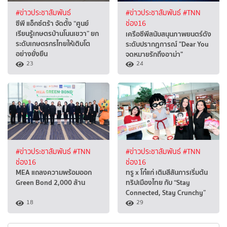
#ข่าวประชาสัมพันธ์
#ข่าวประชาสัมพันธ์
#TNN
ซีพี แอ็กซ์ตร้า จัดตั้ง “ศูนย์
ช่อง16
เรียนรู้เกษตรบ้านโนนเขวา” ยก
เครือซีพีสนับสนุนภาพยนตร์ดัง
ระดับเกษตรกรไทยให้เติบโต
ระดับปรากฏการณ์ "Dear You
อย่างยั่งยืน
จดหมายรักถึงอาม่า"
23
24
#ข่าวประชาสัมพันธ์
#TNN
#ข่าวประชาสัมพันธ์
#TNN
ช่อง16
ช่อง16
MEA แถลงความพร้อมออก
ทรู x โก๋แก่ เติมสีสันการเริ่มต้น
Green Bond 2,000 ล้าน
ทริปเมืองไทย กับ “Stay
Connected, Stay Crunchy”
18
29