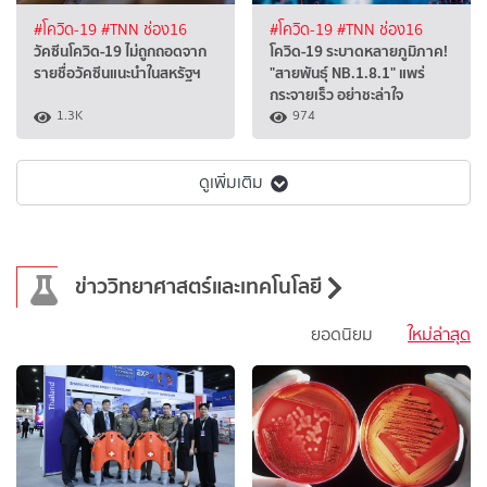
#โควิด-19
#TNN ช่อง16
#โควิด-19
#TNN ช่อง16
วัคซีนโควิด-19 ไม่ถูกถอดจาก
โควิด-19 ระบาดหลายภูมิภาค!
รายชื่อวัคซีนแนะนำในสหรัฐฯ
"สายพันธุ์ NB.1.8.1" แพร่
กระจายเร็ว อย่าชะล่าใจ
1.3K
974
ดูเพิ่มเติม
ข่าววิทยาศาสตร์และเทคโนโลยี
ยอดนิยม
ใหม่ล่าสุด