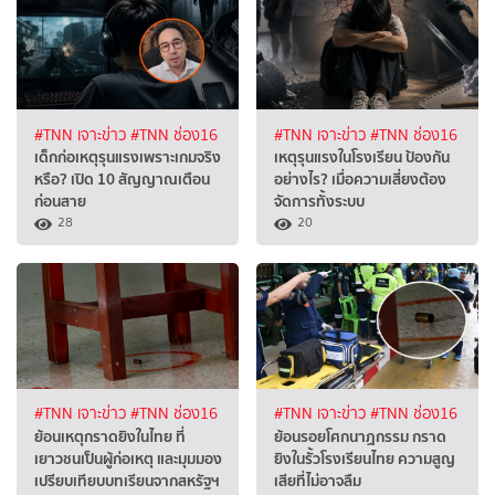
#TNN เจาะข่าว
#TNN ช่อง16
#TNN เจาะข่าว
#TNN ช่อง16
เด็กก่อเหตุรุนแรงเพราะเกมจริง
เหตุรุนแรงในโรงเรียน ป้องกัน
หรือ? เปิด 10 สัญญาณเตือน
อย่างไร? เมื่อความเสี่ยงต้อง
ก่อนสาย
จัดการทั้งระบบ
28
20
#TNN เจาะข่าว
#TNN ช่อง16
#TNN เจาะข่าว
#TNN ช่อง16
ย้อนเหตุกราดยิงในไทย ที่
ย้อนรอยโศกนาฏกรรม กราด
เยาวชนเป็นผู้ก่อเหตุ และมุมมอง
ยิงในรั้วโรงเรียนไทย ความสูญ
เปรียบเทียบบทเรียนจากสหรัฐฯ
เสียที่ไม่อาจลืม