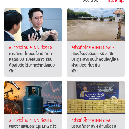
ยอดนิยม
ใหม่ล่าสุด
#ข่าวทั่วไทย
#TNN ช่อง16
#ข่าวทั่วไทย
#TNN ช่อง16
การศึกษาไทยบนโจทย์ “เด็ก
เชียงใหม่รับมือน้ำเหนือ! เปิด
หลุดระบบ” เมื่อเส้นทางเรียน
ประตูระบาย รับน้ำก้อนใหญ่ไหล
ต้องไปต่อได้มากกว่าหนึ่งแบบ
ผ่านเมืองเที่ยงคืน
1
6
#ข่าวทั่วไทย
#TNN ช่อง16
#ข่าวทั่วไทย
#TNN ช่อง16
พลังงานเพิ่มอุดหนุน LPG ตรึง
นรข.สกัดยาบ้า 4 ล้านเม็ดริม