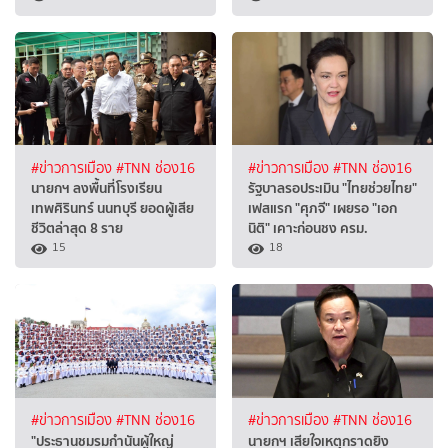
#ข่าวการเมือง
#TNN ช่อง16
#ข่าวการเมือง
#TNN ช่อง16
นายกฯ ลงพื้นที่โรงเรียน
รัฐบาลรอประเมิน "ไทยช่วยไทย"
เทพศิรินทร์ นนทบุรี ยอดผู้เสีย
เฟสแรก "ศุภจี" เผยรอ "เอก
ชีวิตล่าสุด 8 ราย
นิติ" เคาะก่อนชง ครม.
15
18
#ข่าวการเมือง
#TNN ช่อง16
#ข่าวการเมือง
#TNN ช่อง16
"ประธานชมรมกำนันผู้ใหญ่
นายกฯ เสียใจเหตุกราดยิง