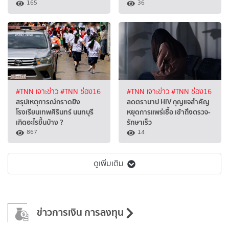
165
36
#TNN เจาะข่าว
#TNN ช่อง16
#TNN เจาะข่าว
#TNN ช่อง16
สรุปเหตุการณ์กราดยิง
ลดตราบาป HIV กุญแจสำคัญ
โรงเรียนเทพศิรินทร์ นนทบุรี
หยุดการแพร่เชื้อ เข้าถึงตรวจ-
เกิดอะไรขึ้นบ้าง ?
รักษาเร็ว
867
14
ดูเพิ่มเติม
ข่าวการเงิน การลงทุน