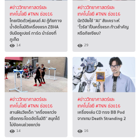
#ข่าววิทยาศาสตร์และ
#ข่าววิทยาศาสตร์และ
เทคโนโลยี
#TNN ช่อง16
เทคโนโลยี
#TNN ช่อง16
ไทยเปิดตัวหุ่นยนต์ AI กู้ภัยทาง
นักวิจัยใช้ “AI” สังเคราะห์
น้ำอัตโนมัติเครื่องแรก ZBHA
“ไวรัส”เป็นครั้งแรก ก้าวสำคัญ
จับมือซูเปอร์ การ์ด นำร่องที่
หรือภัยเงียบ?
ภูเก็ต
14
29
#ข่าววิทยาศาสตร์และ
#ข่าววิทยาศาสตร์และ
เทคโนโลยี
#TNN ช่อง16
เทคโนโลยี
#TNN ช่อง16
สานฝันวัยเด็ก “เครื่องแกว่ง
เครื่องเล่น CD ทรง BB Pod
เชือกกระโดดอัตโนมัติ” สนุกได้
จากเกม Death Stranding 2
ไม่ง้อคนช่วยแกว่ง
14
16