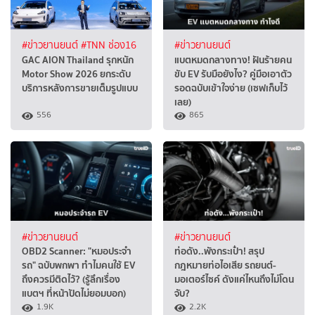
#ข่าวยานยนต์
#TNN ช่อง16
#ข่าวยานยนต์
GAC AION Thailand รุกหนัก
แบตหมดกลางทาง! ฝันร้ายคน
Motor Show 2026 ยกระดับ
ขับ EV รับมือยังไง? คู่มือเอาตัว
บริการหลังการขายเต็มรูปแบบ
รอดฉบับเข้าใจง่าย (เซฟเก็บไว้
เลย)
556
865
#ข่าวยานยนต์
#ข่าวยานยนต์
OBD2 Scanner: "หมอประจำ
ท่อดัง..พังกระเป๋า! สรุป
รถ" ฉบับพกพา ทำไมคนใช้ EV
กฎหมายท่อไอเสีย รถยนต์-
ถึงควรมีติดไว้? (รู้ลึกเรื่อง
มอเตอร์ไซค์ ดังแค่ไหนถึงไม่โดน
แบตฯ ที่หน้าปัดไม่ยอมบอก)
จับ?
1.9K
2.2K