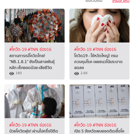
ยอดนิยม
ใหม่ล่าสุด
#โควิด-19
#TNN ช่อง16
#โควิด-19
#TNN ช่อง16
สถานการณ์โควิดไทย!
โควิด19 - ไข้หวัดใหญ่! กรม
"NB.1.8.1" ยังเป็นสายพันธุ์
ควบคุมโรค เผยแนวโน้มระบาด
หลัก เช็กยอดป่วย-เสียชีวิต
ลดลง
180
2.6K
#โควิด-19
#TNN ช่อง16
#โควิด-19
#TNN ช่อง16
ป่วยโควิดพุ่ง! ผ่านไปครึ่งปีติด
เปิด 5 จังหวัดพบยอดติดเชื้อโค