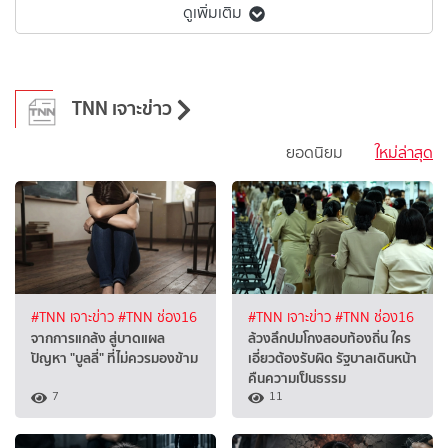
ดูเพิ่มเติม
TNN เจาะข่าว
ยอดนิยม
ใหม่ล่าสุด
#TNN เจาะข่าว
#TNN ช่อง16
#TNN เจาะข่าว
#TNN ช่อง16
จากการแกล้ง สู่บาดแผล
ล้วงลึกปมโกงสอบท้องถิ่น ใคร
ปัญหา "บูลลี่" ที่ไม่ควรมองข้าม
เอี่ยวต้องรับผิด รัฐบาลเดินหน้า
คืนความเป็นธรรม
7
11