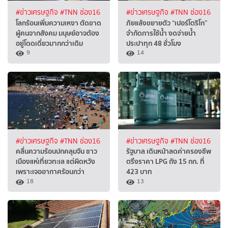
#ข่าวเศรษฐกิจ
#TNN ช่อง16
#ข่าวเศรษฐกิจ
#TNN ช่อง16
โลกร้อนเพิ่มความเหงา ตัดขาด
ภัยแล้งขยายตัว “เปอร์โตริโก”
ผู้คนจากสังคม มนุษย์อาจต้อง
จำกัดการใช้น้ำ งดจ่ายน้ำ
อยู่โดดเดี่ยวมากกว่าเดิม
ประปาทุก 48 ชั่วโมง
9
14
#ข่าวเศรษฐกิจ
#TNN ช่อง16
#ข่าวเศรษฐกิจ
#TNN ช่อง16
คลื่นความร้อนปกคลุมจีน ชาว
รัฐบาล เดินหน้าลดค่าครองชีพ
เมืองแห่เที่ยวทะเล แต่ผิดหวัง
ตรึงราคา LPG ถัง 15 กก. ที่
เพราะเจออากาศร้อนกว่า
423 บาท
18
13