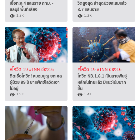
เชื้อทะลุ 4 แสนราย กทม. -
วิดสูงสุด ล่าสุดป่วยสะสมแล้ว
ชลบุรี พื้นที่เสี่ยง
3.7 แสนราย
1.2K
1.2K
#โควิด-19
#TNN ช่อง16
#โควิด-19
#TNN ช่อง16
ติดเชื้อโควิด! หมอมนูญ ยกเคส
โควิด NB.1.8.1 เป็นสายพันธุ์
ผู้ป่วย 89 ปี ยาแพ็กซ์โลวิดเอา
หลักในไทยแล้ว มีแนวโน้มมาก
ไม่อยู่
ขึ้น
1.9K
1.4K