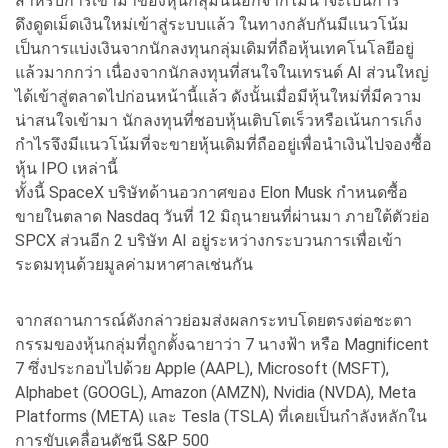
สำหรับการเข้ามาของหุ้นกลุ่มนี้นอกจากไม่น่าจะเป็นการ
ดึงดูดเม็ดเงินใหม่เข้าสู่ระบบแล้ว ในทางกลับกันมีแนวโน้ม
เป็นการแบ่งเงินจากนักลงทุนกลุ่มเดิมที่ถือหุ้นเทคโนโลยีอยู่
แล้วมากกว่า เนื่องจากนักลงทุนที่สนใจในเทรนด์ AI ส่วนใหญ่
ได้เข้าสู่ตลาดไปก่อนหน้านี้แล้ว ดังนั้นเมื่อมีหุ้นใหม่ที่มีความ
น่าสนใจเข้ามา นักลงทุนที่ชอบหุ้นเติบโตเร็วหรือเน้นการเก็ง
กำไรจึงมีแนวโน้มที่จะขายหุ้นเดิมที่ถืออยู่เพื่อนำเงินไปจองซื้อ
หุ้น IPO เหล่านี้
ทั้งนี้ SpaceX บริษัทด้านอวกาศของ Elon Musk กำหนดซื้อ
ขายในตลาด Nasdaq วันที่ 12 มิถุนายนที่ผ่านมา ภายใต้ตัวย่อ
SPCX ส่วนอีก 2 บริษัท AI อยู่ระหว่างกระบวนการเพื่อเข้า
ระดมทุนด้วยมูลค่ามหาศาลเช่นกัน
จากสถานการณ์ดังกล่าวย่อมส่งผลกระทบโดยตรงต่อชะตา
กรรมของหุ้นกลุ่มที่ถูกตั้งฉายาว่า 7 นางฟ้า หรือ Magnificent
7 ซึ่งประกอบไปด้วย Apple (AAPL), Microsoft (MSFT),
Alphabet (GOOGL), Amazon (AMZN), Nvidia (NVDA), Meta
Platforms (META) และ Tesla (TSLA) ที่เคยเป็นกำลังหลักใน
การขับเคลื่อนดัชนี S&P 500