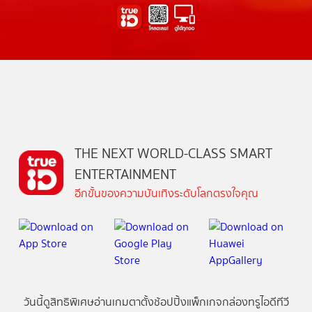
THE NEXT WORLD-CLASS SMART
ENTERTAINMENT
อีกขั้นของความบันเทิงระดับโลกตรงใจคุณ
วันนี้
ดู
สิทธิพิเศษ
อ่าน
เกม
ตาตั้ง
ช้อปปิ้ง
แพ็กเกจ
กล่องทรูไอดีทีวี