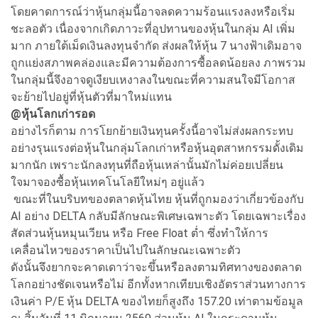
โดยคาดการณ์ว่าหุ้นกลุ่มนี้อาจลดความร้อนแรงลงหรือเริ่ม
ชะลอตัว เนื่องจากเกิดภาวะที่อุปทานของหุ้นในกลุ่ม AI เพิ่ม
มาก ภายใต้เม็ดเงินลงทุนจำกัด ส่งผลให้หุ้น 7 นางฟ้าเดิมอาจ
ถูกแย่งสภาพคล่องและมีความต้องการซื้อลดน้อยลง ภาพรวม
ในกลุ่มนี้จึงอาจดูเงียบเหงาลงในขณะที่ความสนใจมีโอกาส
จะย้ายไปอยู่ที่หุ้นตัวที่มาใหม่แทน
@
หุ้นโลกเก่ารอด
อย่างไรก็ตาม การโยกย้ายเงินทุนครั้งนี้อาจไม่ส่งผลกระทบ
อย่างรุนแรงต่อหุ้นในกลุ่มโลกเก่าหรือหุ้นอุตสาหกรรมดั้งเดิม
มากนัก เพราะนักลงทุนที่ถือหุ้นเหล่านั้นมักไม่ค่อยเปลี่ยน
ใจมาจองซื้อหุ้นเทคโนโลยีใหม่ๆ อยู่แล้ว
ขณะที่ในบริบทของตลาดหุ้นไทย หุ้นที่ถูกมองว่าเกี่ยวข้องกับ
AI อย่าง DELTA กลับมีลักษณะพิเศษเฉพาะตัว โดยเฉพาะเรื่อง
สัดส่วนหุ้นหมุนเวียน หรือ Free Float ต่ำ ซึ่งทำให้การ
เคลื่อนไหวของราคาเป็นไปในลักษณะเฉพาะตัว
ดังนั้นจึงยากจะคาดเดาว่าจะขึ้นหรือลงตามทิศทางของตลาด
โลกอย่างชัดเจนหรือไม่ อีกทั้งหากเทียบเชิงอัตราส่วนทางการ
เงินค่า P/E หุ้น DELTA ของไทยก็สูงถึง 157.20 เท่าตามข้อมูล