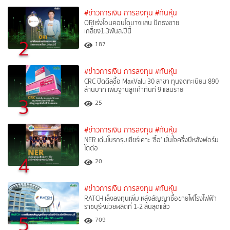
#ข่าวการเงิน การลงทุน
#ทันหุ้น
ORIเร่งโอนคอนโดบางแสน ปักธงขาย
เกลี้ยง1.3พันล.ปีนี้
2
187
#ข่าวการเงิน การลงทุน
#ทันหุ้น
CRC ปิดดีลซื้อ MaxValu 30 สาขา ทุนจดทะเบียน 890
ล้านบาท เพิ่มฐานลูกค้าทันที 9 แสนราย
3
25
#ข่าวการเงิน การลงทุน
#ทันหุ้น
NER เด่นโบรกรุมเชียร์เคาะ ‘ซื้อ’ มั่นใจครึ่งปีหลังฟอร์ม
โตต่อ
4
20
#ข่าวการเงิน การลงทุน
#ทันหุ้น
RATCH เล็งลงทุนเพิ่ม หลังสัญญาซื้อขายไฟโรงไฟฟ้า
ราชบุรีหน่วยผลิตที่ 1-2 สิ้นสุดแล้ว
5
709