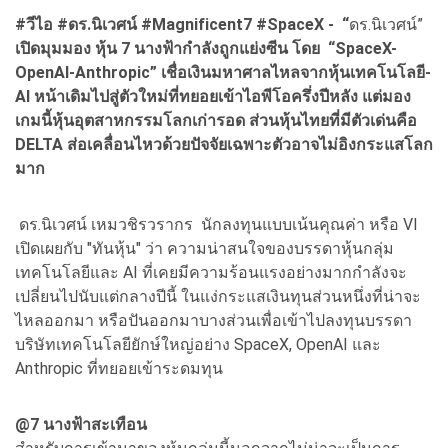
#วีไอ #ดร.นิเวศน์ #Magnificent7 #SpaceX - “
ดร.นิเวศน์”
เปิดมุมมอง หุ้น 7 นางฟ้ากำลังถูกแย่งซีน โดย “SpaceX-
OpenAI-Anthropic” เชื่อเงินมหาศาลไหลจากหุ้นเทคโนโลยี-
AI หน้าเดิมไปสู่ตัวใหม่ที่ทยอยเข้าไอพีโอครึ่งปีหลัง แต่มอง
เกมนี้หุ้นอุตสาหกรรมโลกเก่ารอด ส่วนหุ้นไทยที่มีตัวเด่นคือ
DELTA ส่อเคลื่อนไหวด้วยปัจจัยเฉพาะตัวอาจไม่อิงกระแสโลก
มาก
ดร.นิเวศน์ เหมวชิรวรากร นักลงทุนแบบเน้นคุณค่า หรือ VI
เปิดเผยกับ "ทันหุ้น" ว่า ความน่าสนใจของบรรดาหุ้นกลุ่ม
เทคโนโลยีและ AI ที่เคยมีความร้อนแรงอย่างมากกำลังจะ
เปลี่ยนไปนับแต่กลางปีนี้ ในแง่กระแสเงินทุนส่วนหนึ่งที่น่าจะ
ไหลออกมา หรือปันออกมาบางส่วนเพื่อเข้าไปลงทุนบรรดา
บริษัทเทคโนโลยียักษ์ใหญ่อย่าง SpaceX, OpenAI และ
Anthropic ที่ทยอยเข้าระดมทุน
@
7 นางฟ้าสะเทือน