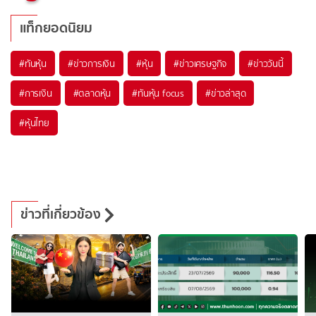
แท็กยอดนิยม
#
ทันหุ้น
#
ข่าวการเงิน
#
หุ้น
#
ข่าวเศรษฐกิจ
#
ข่าววันนี้
#
การเงิน
#
ตลาดหุ้น
#
ทันหุ้น focus
#
ข่าวล่าสุด
#
หุ้นไทย
ข่าวที่เกี่ยวข้อง