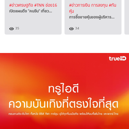
#ข่าวเศรษฐกิจ
#TNN ช่อง16
#ข่าวการเงิน การลงทุน
#ทัน
เปิดแผนดึง "คนจีน" เที่ยว…
หุ้น
การซื้อขายหุ้นของผู้บริหาร…
35
34