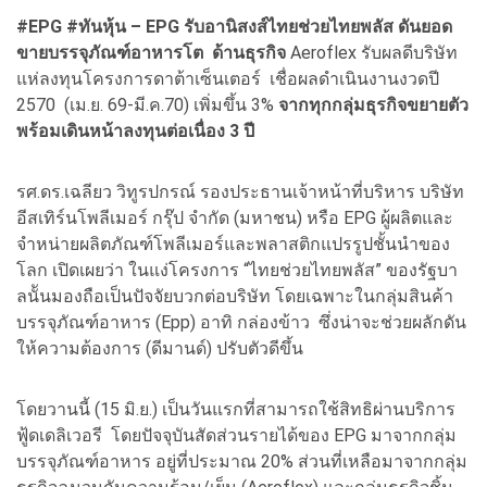
#EPG #ทันหุ้น – EPG รับอานิสงส์ไทยช่วยไทยพลัส ดันยอด
ขายบรรจุภัณฑ์อาหารโต ด้านธุรกิจ
Aeroflex รับผลดีบริษัท
แห่ลงทุนโครงการดาต้าเซ็นเตอร์ เชื่อผลดำเนินงานงวดปี
2570 (เม.ย. 69-มี.ค.70) เพิ่มขึ้น 3%
จากทุกกลุ่มธุรกิจขยายตัว
พร้อมเดินหน้าลงทุนต่อเนื่อง 3 ปี
รศ.ดร.เฉลียว วิทูรปกรณ์ รองประธานเจ้าหน้าที่บริหาร บริษัท
อีสเทิร์นโพลีเมอร์ กรุ๊ป จำกัด (มหาชน) หรือ EPG ผู้ผลิตและ
จำหน่ายผลิตภัณฑ์โพลีเมอร์และพลาสติกแปรรูปชั้นนำของ
โลก เปิดเผยว่า ในแง่โครงการ “ไทยช่วยไทยพลัส” ของรัฐบา
ลนัันมองถือเป็นปัจจัยบวกต่อบริษัท โดยเฉพาะในกลุ่มสินค้า
บรรจุภัณฑ์อาหาร (Epp) อาทิ กล่องข้าว ซึ่งน่าจะช่วยผลักดัน
ให้ความต้องการ (ดีมานด์) ปรับตัวดีขึ้น
โดยวานนี้ (15 มิ.ย.) เป็นวันแรกที่สามารถใช้สิทธิผ่านบริการ
ฟู้ดเดลิเวอรี โดยปัจจุบันสัดส่วนรายได้ของ EPG มาจากกลุ่ม
บรรจุภัณฑ์อาหาร อยู่ที่ประมาณ 20% ส่วนที่เหลือมาจากกลุ่ม