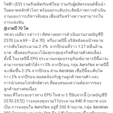
ไฟฟ้า (EV) รวมถึงผลิตภัณฑ์ใหม่ ร่วมกับผู้ผลิตรถยนต์ชั้นนำ
ในตลาดหลักทั่วโลก พร้อมยกระดับประสิทธิภาพการดำเนิน
งานและการบริหารต้นทุน เพื่อเสริมสร้างความสามารถใน
การแข่งขัน
@งวดปี 70 โต
รศ.ดร.เฉลียว กล่าวว่า ทิศทางผลการดำเนินงานงวดบัญชีปี
2570 (เม.ย.69 – มี.ค.70) หรืองวดปีนี้ บริษัทยังคงเป้าหมาย
การเติบโตประมาณ 2-3% จากปีก่อนที่ราว 1.37 หมื่นล้าน
บาท เพื่อตอบรับแนวโน้มทุกกลุ่มธุรกิจที่ขยายตัวต่อเนื่อง
ทั้งนี้ ในงวดปีนี้ EPG ประมาณกลุ่มบรรจุภัณฑ์อาหารปีนี้น่าจะ
สามารถขยายตัวได้ราว 5% จากปีก่อน, กลุ่ม Aeroflex คาดปีนี้
จะเพิ่มขึ้น 2-3% จากปีก่อน ส่วน Aeroklas เชื่อปีนี้จะเติบโต
ราว 2% จากปีก่อน สอดคล้องกับฐานลูกค้าขยายตัว และ
การนำเสนอโปรดักต์ต่างๆ ที่ตอบสนองความต้องการของ
ลูกค้าอย่างต่อเนื่อง
ขณะที่ในระยะยาวทาง EPG ในช่วง 3 ปีนับจากนี้ (งวดบัญชีปี
2570-2572) วางงบลงทุนรวมไว้ประมาณ 840 ล้านบาท แบ่ง
เป็น การลงทุนใน Aeroflex อยู่ที่ 350 ล้านบาท, กลุ่ม Aeroklas