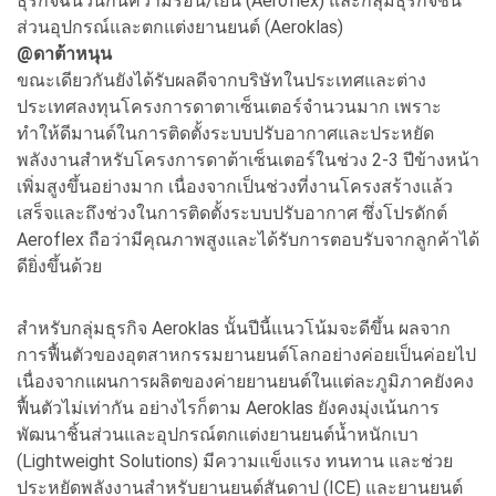
ธุรกิจฉนวนกันความร้อน/เย็น (Aeroflex) และกลุ่มธุรกิจชิ้น
ส่วนอุปกรณ์และตกแต่งยานยนต์ (Aeroklas)
@ดาต้าหนุน
ขณะเดียวกันยังได้รับผลดีจากบริษัทในประเทศและต่าง
ประเทศลงทุนโครงการดาตาเซ็นเตอร์จำนวนมาก เพราะ
ทำให้ดีมานด์ในการติดตั้งระบบปรับอากาศและประหยัด
พลังงานสำหรับโครงการดาต้าเซ็นเตอร์ในช่วง 2-3 ปีข้างหน้า
เพิ่มสูงขึ้นอย่างมาก เนื่องจากเป็นช่วงที่งานโครงสร้างแล้ว
เสร็จและถึงช่วงในการติดตั้งระบบปรับอากาศ ซึ่งโปรดักต์
Aeroflex ถือว่ามีคุณภาพสูงและได้รับการตอบรับจากลูกค้าได้
ดียิ่งขึ้นด้วย
สำหรับกลุ่มธุรกิจ Aeroklas นั้นปีนี้แนวโน้มจะดีขึ้น ผลจาก
การฟื้นตัวของอุตสาหกรรมยานยนต์โลกอย่างค่อยเป็นค่อยไป
เนื่องจากแผนการผลิตของค่ายยานยนต์ในแต่ละภูมิภาคยังคง
ฟื้นตัวไม่เท่ากัน อย่างไรก็ตาม Aeroklas ยังคงมุ่งเน้นการ
พัฒนาชิ้นส่วนและอุปกรณ์ตกแต่งยานยนต์น้ำหนักเบา
(Lightweight Solutions) มีความแข็งแรง ทนทาน และช่วย
ประหยัดพลังงานสำหรับยานยนต์สันดาป (ICE) และยานยนต์