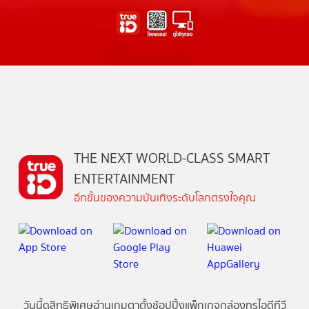
THE NEXT WORLD-CLASS SMART
ENTERTAINMENT
อีกขั้นของความบันเทิงระดับโลกตรงใจคุณ
วันนี้
ดู
สิทธิพิเศษ
อ่าน
เกม
ตาตั้ง
ช้อปปิ้ง
แพ็กเกจ
กล่องทรูไอดีทีวี