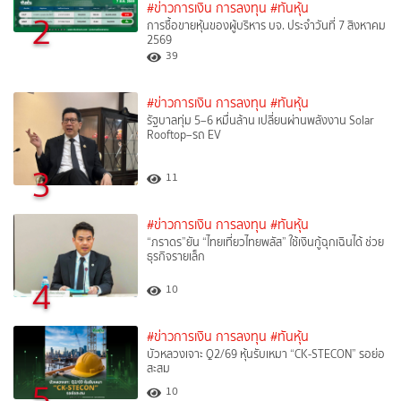
#ข่าวการเงิน การลงทุน
#ทันหุ้น
2
การซื้อขายหุ้นของผู้บริหาร บจ. ประจำวันที่ 7 สิงหาคม
2569
39
#ข่าวการเงิน การลงทุน
#ทันหุ้น
รัฐบาลทุ่ม 5–6 หมื่นล้าน เปลี่ยนผ่านพลังงาน Solar
Rooftop–รถ EV
3
11
#ข่าวการเงิน การลงทุน
#ทันหุ้น
“ภราดร”ยัน “ไทยเที่ยวไทยพลัส” ใช้เงินกู้ฉุกเฉินได้ ช่วย
ธุรกิจรายเล็ก
4
10
#ข่าวการเงิน การลงทุน
#ทันหุ้น
บัวหลวงเจาะ Q2/69 หุ้นรับเหมา “CK-STECON” รอย่อ
สะสม
5
10