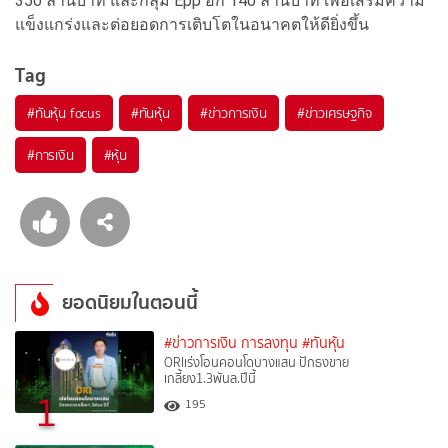
350 ล้านบาท และกลุ่ม Epp อีก 140 ล้านบาท เพื่อเสริมความ
แข็งแกร่งและต่อยอดการเติบโตในอนาคตให้ดียิ่งขึ้น
Tag
#
ทันหุ้น focus
#
ทันหุ้น
#
ข่าวการเงิน
#
ข่าวเศรษฐกิจ
#
การเงิน
#
หุ้น
ยอดนิยมในตอนนี้
#ข่าวการเงิน การลงทุน
#ทันหุ้น
ORIเร่งโอนคอนโดบางแสน ปักธงขาย
เกลี้ยง1.3พันล.ปีนี้
1
195