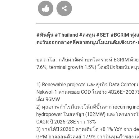
#ทันหุ้น #Thailand #ลงทุน #SET #BGRIM พุ่ง
ตะวันออกกลางคลี่คลายหนุนโมเมนตัมเชิงบวก-ต้
บล.ดาโอ : กลับมาจัดทำบทวิเคราะห์ BGRIM ด้ว
7.6%, terminal growth 1.5%) โดยมีปัจจัยสนับสนุนด
1) Renewable projects และธุรกิจ Data Cente
Nakwol-1 คาดทยอย COD ในช่วง 4Q26E–2Q27E ขณ
เต็ม 96MW
2) คุณภาพกำไรมีแนวโน้มดีขึ้นจาก recurring i
hydropower ในสหรัฐฯ (102MW) และโครงการใหม่
CAGR ปี 2025-28E ราว 13%
3) รายได้ปี 2026E คาดเติบโต +8.1% YoY จาก 
GPM อาจอ่อนตัวลงสู่ 17.9% จากต้นทุนก๊าซสูง แ