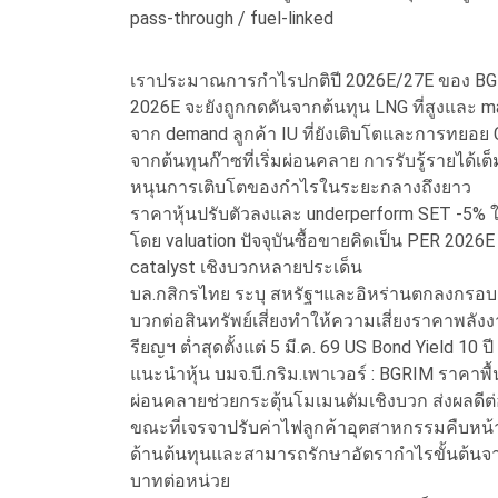
pass-through / fuel-linked
เราประมาณการกำไรปกติปี 2026E/27E ของ BGRIM
2026E จะยังถูกกดดันจากต้นทุน LNG ที่สูงและ ma
จาก demand ลูกค้า IU ที่ยังเติบโตและการทยอ
จากต้นทุนก๊าซที่เริ่มผ่อนคลาย การรับรู้รายได้เ
หนุนการเติบโตของกำไรในระยะกลางถึงยาว
ราคาหุ้นปรับตัวลงและ underperform SET -5% ใ
โดย valuation ปัจจุบันซื้อขายคิดเป็น PER 2026E
catalyst เชิงบวกหลายประเด็น
บล.กสิกรไทย ระบุ สหรัฐฯและอิหร่านตกลงกรอบ
บวกต่อสินทรัพย์เสี่ยงทำให้ความเสี่ยงราคาพลังง
รียญฯ ต่ำสุดตั้งแต่ 5 มี.ค. 69 US Bond Yield 10 ปี
แนะนำหุ้น บมจ.บี.กริม.เพาเวอร์ : BGRIM ราคา
ผ่อนคลายช่วยกระตุ้นโมเมนตัมเชิงบวก ส่งผลดีต
ขณะที่เจรจาปรับค่าไฟลูกค้าอุตสาหกรรมคืบหน้
ด้านต้นทุนและสามารถรักษาอัตรากำไรขั้นต้นจากก
บาทต่อหน่วย