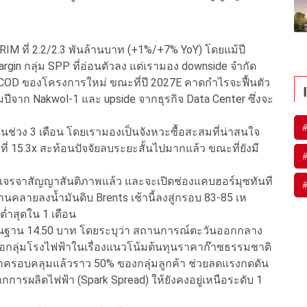
 ที่ 2.2/2.3 พันล้านบาท (+1%/+7% YoY) โดยแม้ปี
rgin กลุ่ม SPP ที่อ่อนตัวลง แต่เรามอง downside จำกัด
ย COD ของโครงการใหม่ ขณะที่ปี 2027E คาดกำไรจะฟื้นตัว
ต็มปีจาก Nakwol-1 และ upside จากธุรกิจ Data Center ซึ่งจะ
นช่วง 3 เดือน โดยเรามองเป็นจังหวะซื้อสะสมที่น่าสนใจ
 ที่ 15.3x สะท้อนปัจจัยลบระยะสั้นไปมากแล้ว ขณะที่ยังมี
เจรจาสัญญาสันติภาพแล้ว และจะเปิดช่องแคบฮอร์มุซทันที
านคลายลงน้ำมันดิบ Brents เช้านี้ลงสู่กรอบ 83-85 เห
 ต่ำสุดใน 1 เดือน
พื้นฐาน 14.50 บาท โดยระบุว่า สถานการณ์ตะวันออกกลาง
่อกลุ่มโรงไฟฟ้าในเรื่องแนวโน้มต้นทุนราคาก๊าซธรรมชาติ
าครอบคลุมแล้วราว 50% ของกลุ่มลูกค้า ช่วยลดแรงกดดัน
ารผลิตไฟฟ้า (Spark Spread) ให้ยังคงอยู่เหนือระดับ 1