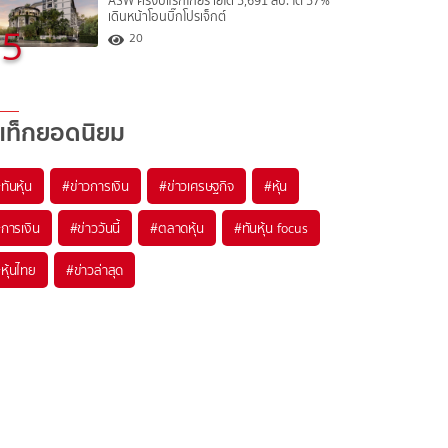
ASW ครึ่งปีแรกโกยรายได้ 5,691 ลบ. โต 57%
เดินหน้าโอนบิ๊กโปรเจ็กต์
5
20
แท็กยอดนิยม
#
ทันหุ้น
#
ข่าวการเงิน
#
ข่าวเศรษฐกิจ
#
หุ้น
#
การเงิน
#
ข่าววันนี้
#
ตลาดหุ้น
#
ทันหุ้น focus
#
หุ้นไทย
#
ข่าวล่าสุด