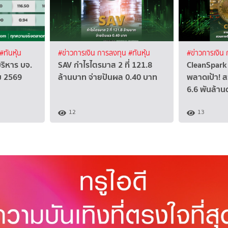
#ทันหุ้น
#ข่าวการเงิน การลงทุน
#ทันหุ้น
#ข่าวการเงิน
บริหาร บจ.
SAV กำไรไตรมาส 2 ที่ 121.8
CleanSpark 
คม 2569
ล้านบาท จ่ายปันผล 0.40 บาท
พลาดเป้า! ส
6.6 พันล้าน
12
13