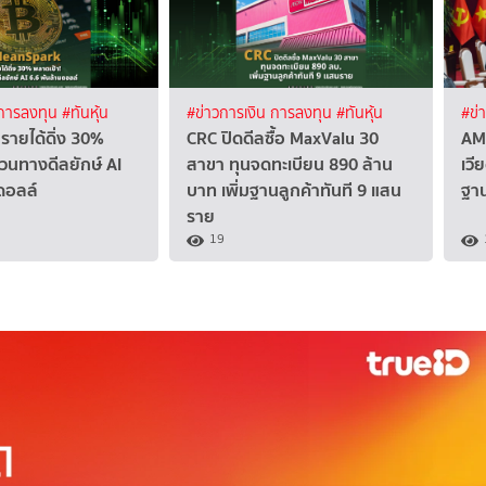
 การลงทุน
#ทันหุ้น
#ข่าวการเงิน การลงทุน
#ทันหุ้น
#ข่
รายได้ดิ่ง 30%
CRC ปิดดีลซื้อ MaxValu 30
AM
วนทางดีลยักษ์ AI
สาขา ทุนจดทะเบียน 890 ล้าน
เวี
ดอลล์
บาท เพิ่มฐานลูกค้าทันที 9 แสน
ฐา
ราย
19