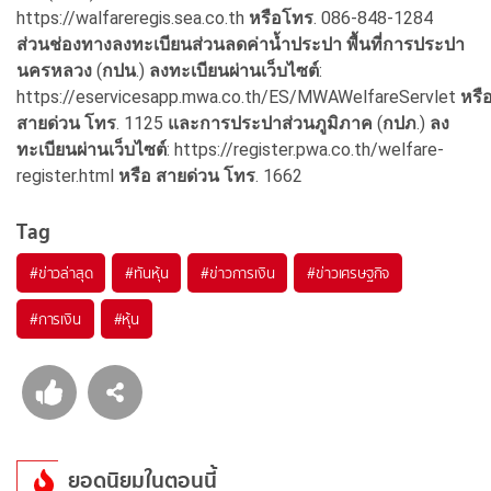
https://walfareregis.sea.co.th
หรือโทร
. 086-848-1284
ส่วนช่องทางลงทะเบียนส่วนลดค่าน้ำประปา
พื้นที่การประปา
นครหลวง
(
กปน
.)
ลงทะเบียนผ่านเว็บไซต์
:
https://eservicesapp.mwa.co.th/ES/MWAWelfareServlet
หรื
สายด่วน
โทร
. 1125
และการประปาส่วนภูมิภาค
(
กปภ
.)
ลง
ทะเบียนผ่านเว็บไซต์
: https://register.pwa.co.th/welfare-
register.html
หรือ
สายด่วน
โทร
. 1662
Tag
#
ข่าวล่าสุด
#
ทันหุ้น
#
ข่าวการเงิน
#
ข่าวเศรษฐกิจ
#
การเงิน
#
หุ้น
ยอดนิยมในตอนนี้