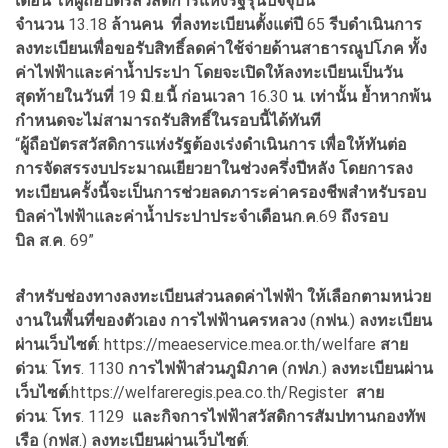
เตือน
ให้ผู้ถือบัตรสวัสดิการแห่งรัฐรุ่นปัจจุบัน
จำนวน
13.18
ล้านคน
ที่ลงทะเบียนตั้งแต่ปี
65
รีบดำเนินการ
ลงทะเบียนเพื่อขอรับสิทธิ์ลดค่าใช้จ่ายด้านสาธารณูปโภค
ทั้ง
ค่าไฟฟ้าและค่าน้ำประปา
โดยจะเปิดให้ลงทะเบียนเป็นวัน
สุดท้ายในวันที่
19
มิ
.
ย
.
นี้
ก่อนเวลา
16.30
น
.
เท่านั้น
ย้ำหากพ้น
กำหนดจะไม่สามารถรับสิทธิ์ในรอบนี้ได้ทันที
“
ผู้ถือบัตรสวัสดิการแห่งรัฐต้องเร่งดำเนินการ
เพื่อให้ทันต่อ
การจัดสรรงบประมาณเยียวยาในช่วงครึ่งปีหลัง
โดยการลง
ทะเบียนครั้งนี้จะเป็นการช่วยลดภาระค่าครองชีพสำหรับรอบ
บิลค่าไฟฟ้าและค่าน้ำประปาประจำเดือนก
.
ค
.69
ถึงรอบ
บิล
ส
.
ค
. 69”
สำหรับช่องทางลงทะเบียนส่วนลดค่าไฟฟ้า
ให้เลือกตามหน่วย
งานในพื้นที่ของตัวเอง
การไฟฟ้านครหลวง
(
กฟน
.)
ลงทะเบียน
ผ่านเว็บไซต์
: https://meaeservice.mea.or.th/welfare
สาย
ด่วน
:
โทร
. 1130
การไฟฟ้าส่วนภูมิภาค
(
กฟภ
.)
ลงทะเบียนผ่าน
เว็บไซต์
:https://welfareregis.pea.co.th/Register
สาย
ด่วน
:
โทร
. 1129
และกิจการไฟฟ้าสวัสดิการสัมปทานกองทัพ
เรือ
(
กฟส
.)
ลงทะเบียนผ่านเว็บไซต์
: