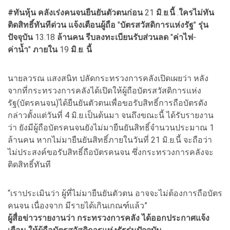
#ทันหุ้น คลังเร่งคนจนยืนยันตัวตนก่อน
21
มิ
.
ย
.
นี้
.
ใครไม่ทัน
ติดสิทธิ์ทันทีด่วน
แจ้งเตือนผู้ถือ
"
บัตรสวัสดิการแห่งรัฐ
"
รุ่น
ปัจจุบัน
13.18
ล้านคน
รีบลงทะเบียนรับส่วนลด
"
ค่าไฟ
-
ค่าน้ำ
"
ภายใน
19
มิ
.
ย
.
นี้
นายลวรณ แสงสนิท ปลัดกระทรวงการคลังเปิดเผยว่า หลัง
จากที่กระทรวงการคลังได้เปิดให้ผู้ถือบัตรสวัสดิการแห่ง
รัฐ(บัตรคนจน)ได้ยืนยันตัวตนเพื่อขอรับสิทธิ์การถือบัตรดัง
กล่าวตั้งแต่วันที่ 4 มิ.ย.เป็นต้นมา จนถึงขณะนี้ ได้รับรายงาน
ว่า ยังมีผู้ถือบัตรคนจนยังไม่มายืนยันสิทธิ์จำนวนประมาณ 1
ล้านคน หากไม่มายืนยันสิทธิ์ภายในวันที่ 21 มิ.ย.นี้ จะถือว่า
ไม่ประสงค์ขอรับสิทธิ์ถือบัตรคนจน ซึ่งกระทรวงการคลังจะ
ติดสิทธิ์ทันที
“เราประเมินว่า ผู้ที่ไม่มายืนยันตัวตน อาจจะไม่ต้องการถือบัตร
คนจน เนื่องจาก มีรายได้เกินเกณฑ์แล้ว”
ผู้สื่อข่าวรายงานว่า
กระทรวงการคลัง
ได้ออกประกาศแจ้ง