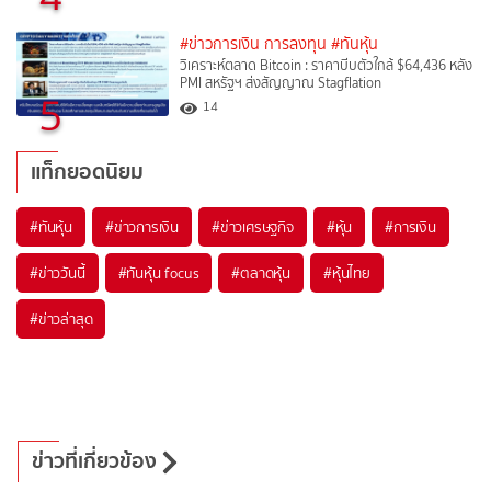
#ข่าวการเงิน การลงทุน
#ทันหุ้น
วิเคราะห์ตลาด Bitcoin : ราคาบีบตัวใกล้ $64,436 หลัง
PMI สหรัฐฯ ส่งสัญญาณ Stagflation
5
14
แท็กยอดนิยม
#
ทันหุ้น
#
ข่าวการเงิน
#
ข่าวเศรษฐกิจ
#
หุ้น
#
การเงิน
#
ข่าววันนี้
#
ทันหุ้น focus
#
ตลาดหุ้น
#
หุ้นไทย
#
ข่าวล่าสุด
ข่าวที่เกี่ยวข้อง