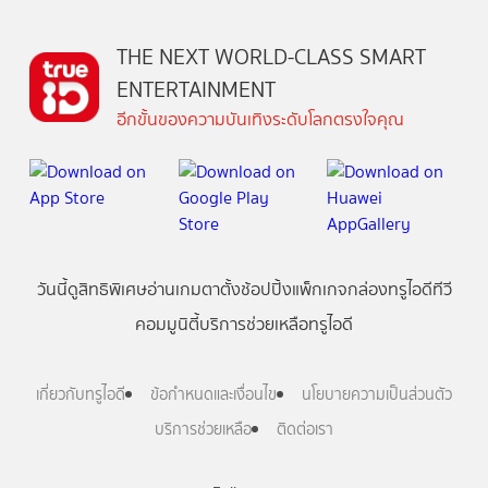
THE NEXT WORLD-CLASS SMART
ENTERTAINMENT
อีกขั้นของความบันเทิงระดับโลกตรงใจคุณ
วันนี้
ดู
สิทธิพิเศษ
อ่าน
เกม
ตาตั้ง
ช้อปปิ้ง
แพ็กเกจ
กล่องทรูไอดีทีวี
คอมมูนิตี้
บริการช่วยเหลือทรูไอดี
เกี่ยวกับทรูไอดี
ข้อกำหนดและเงื่อนไข
นโยบายความเป็นส่วนตัว
บริการช่วยเหลือ
ติดต่อเรา