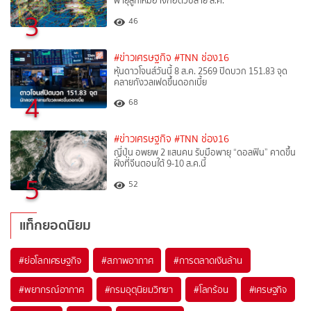
พายุลูกใหม่อาจก่อตัวปลาย ส.ค.
3
46
#ข่าวเศรษฐกิจ
#TNN ช่อง16
หุ้นดาวโจนส์วันนี้ 8 ส.ค. 2569 ปิดบวก 151.83 จุด
คลายกังวลเฟดขึ้นดอกเบี้ย
4
68
#ข่าวเศรษฐกิจ
#TNN ช่อง16
ญี่ปุ่น อพยพ 2 แสนคน รับมือพายุ “ดอลฟิน” คาดขึ้น
ฝั่งที่จีนตอนใต้ 9-10 ส.ค.นี้
5
52
แท็กยอดนิยม
#
ย่อโลกเศรษฐกิจ
#
สภาพอากาศ
#
การตลาดเงินล้าน
#
พยากรณ์อากาศ
#
กรมอุตุนิยมวิทยา
#
โลกร้อน
#
เศรษฐกิจ