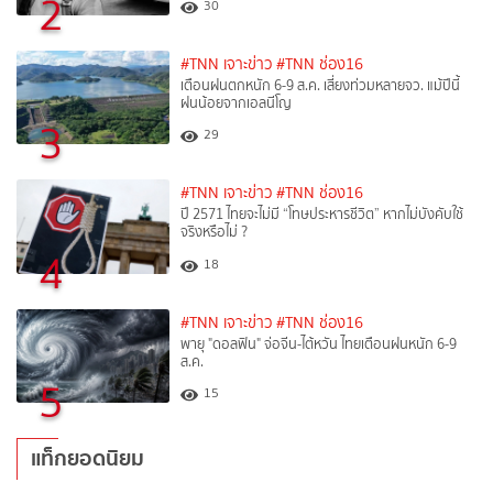
2
30
#TNN เจาะข่าว
#TNN ช่อง16
เตือนฝนตกหนัก 6-9 ส.ค. เสี่ยงท่วมหลายจว. แม้ปีนี้
ฝนน้อยจากเอลนีโญ
3
29
#TNN เจาะข่าว
#TNN ช่อง16
ปี 2571 ไทยจะไม่มี “โทษประหารชีวิต” หากไม่บังคับใช้
จริงหรือไม่ ?​
4
18
#TNN เจาะข่าว
#TNN ช่อง16
พายุ "ดอลฟิน" จ่อจีน-ไต้หวัน ไทยเตือนฝนหนัก 6-9
ส.ค.
5
15
แท็กยอดนิยม