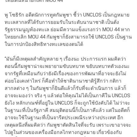
ไทยเดินหน้ายกเลิก MOU 44
พู โซธิรัก อดีตนักการทูตกัมพูชา ชี้ว่า UNCLOS เป็นกฎหมาย
ทะเลสากลที่ได้รับการยอมรับในระดับนานาชาติ เป็นดั่ง
รัฐธรรมนูญท้องทะเล ย่อมมีความแข็งแรงกว่า MOU 44 หาก
ไทยยกเลิก MOU 44 กัมพูชาก็ยังสามารถใช้ UNCLOS เป็นฐาน
ในการปกป้องสิทธิทางทะเลของตนได้
“มันก็มีเหตุผลสำคัญหลาย ๆ เรื่องนะ ประการแรก ผมคิดว่า
ตอนนี้กัมพูชาน่าจะพยายามขับบทบาท ขยับบทบาทตัวเองนะ
จากรัฐที่เหมือนกับว่ายังมีเรื่องของการพัฒนาที่อาจจะยังไม่
ค่อยโอเคเท่าไหร่ ก็คือทำให้ชาตินานาชาติรู้สึกว่า กติกา
สากลต่าง ๆ ในกัมพูชาก็ยินดีแล้วก็รับที่จะดำเนินการ แล้วก็
อาจจะมองว่า จริง ๆ แล้วต่อให้คุณไม่ได้เป็นภาคีใน UNCLOS
ยังไง หลักเกณฑ์ที่อยู่ใน UNCLOS ก็จะถูกใช้บังคับได้ ไม่ว่าจะ
ในฐานะที่เป็นรัฐภาคี สมมุติตอนนี้ก็เป็นภาคีแล้ว แต่ในอดีตก็
อาจจะใช้ในฐานะที่เป็นจารีตประเพณีระหว่างประเทศ อีก
เหตุผลนึงที่ผมคิดว่า กัมพูชาตัดสินใจที่จะรับ เพราะเขาอาจจะ
ไปดูในส่วนของเครื่องมือกลไกทางกฎหมาย เกี่ยวข้องกับ