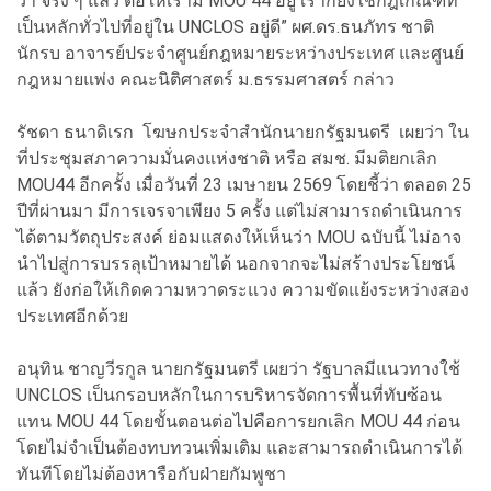
ว่า จริง ๆ แล้ว ต่อให้เรามี MOU 44 อยู่ เราก็ยังใช้กฎเกณฑ์ที่
เป็นหลักทั่วไปที่อยู่ใน UNCLOS อยู่ดี” ผศ.ดร.ธนภัทร ชาติ
นักรบ อาจารย์ประจำศูนย์กฎหมายระหว่างประเทศ และศูนย์
กฎหมายแพ่ง คณะนิติศาสตร์ ม.ธรรมศาสตร์ กล่าว
รัชดา ธนาดิเรก โฆษกประจำสำนักนายกรัฐมนตรี เผยว่า ใน
ที่ประชุมสภาความมั่นคงแห่งชาติ หรือ สมช. มีมติยกเลิก
MOU44 อีกครั้ง เมื่อวันที่ 23 เมษายน 2569 โดยชี้ว่า ตลอด 25
ปีที่ผ่านมา มีการเจรจาเพียง 5 ครั้ง แต่ไม่สามารถดำเนินการ
ได้ตามวัตถุประสงค์ ย่อมแสดงให้เห็นว่า MOU ฉบับนี้ ไม่อาจ
นำไปสู่การบรรลุเป้าหมายได้ นอกจากจะไม่สร้างประโยชน์
แล้ว ยังก่อให้เกิดความหวาดระแวง ความขัดแย้งระหว่างสอง
ประเทศอีกด้วย
อนุทิน ชาญวีรกูล นายกรัฐมนตรี เผยว่า รัฐบาลมีแนวทางใช้
UNCLOS เป็นกรอบหลักในการบริหารจัดการพื้นที่ทับซ้อน
แทน MOU 44 โดยขั้นตอนต่อไปคือการยกเลิก MOU 44 ก่อน
โดยไม่จำเป็นต้องทบทวนเพิ่มเติม และสามารถดำเนินการได้
ทันทีโดยไม่ต้องหารือกับฝ่ายกัมพูชา