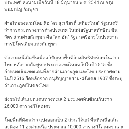
ประเทศ” ลงนามเมื่อวันที่ 18 มิถุนายน พ.ศ. 2544 ณ กรุง
พนมเปญ กัมพูชา
ฝ่ายไทยลงนามโดย คือ “ดร.สุรเกียรติ์ เสถียรไทย” รัฐมนตรี
ว่าการกระทรวงการต่างประเทศ ในสมัยรัฐบาลทักษิณ ชิน
วัตร ส่วนฝ่ายกัมพูชา คือ “สก อัน” รัฐมนตรีอาวุโสประธาน
การปิโตรเลียมแห่งกัมพูชา
ข้อตกลงนี้เกิดขึ้นเพื่อแก้ปัญหาพื้นที่อ้างสิทธิทับซ้อนในอ่าว
ไทย หลังจากกัมพูชาประกาศเขตไหล่ทวีปในปี 2515 ซึ่ง
กำหนดเส้นเขตแดนที่ลากผ่านเกาะกูด และไทยประกาศตาม
ในปี 2516 ยึดหลักจาก อนุสัญญาสยาม-ฝรั่งเศส 1907 ซึ่งระบุ
ว่าเกาะกูดเป็นของไทย
ส่งผลให้เส้นเขตแดนทางทะเล 2 ประเทศทับซ้อนกันราว
26,000 ตารางกิโลเมตร
โดยพื้นที่ดังกล่าว แบ่งออกเป็น 2 ส่วน ได้แก่ พื้นที่เหนือเส้น
ละติจูด 11 องศาเหนือ ประมาณ 10,000 ตารางกิโลเมตร และ