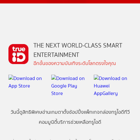
THE NEXT WORLD-CLASS SMART
ENTERTAINMENT
อีกขั้นของความบันเทิงระดับโลกตรงใจคุณ
วันนี้
ดู
สิทธิพิเศษ
อ่าน
เกม
ตาตั้ง
ช้อปปิ้ง
แพ็กเกจ
กล่องทรูไอดีทีวี
คอมมูนิตี้
บริการช่วยเหลือทรูไอดี