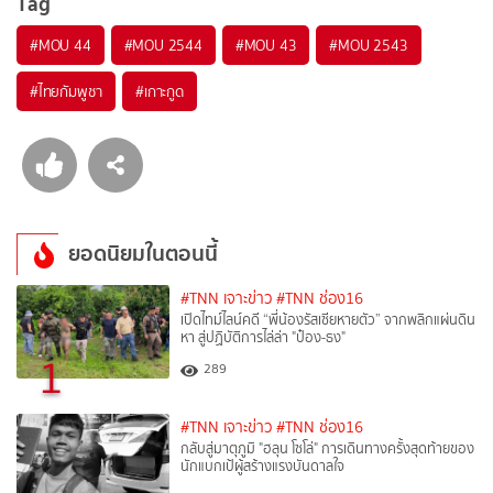
Tag
#
MOU 44
#
MOU 2544
#
MOU 43
#
MOU 2543
#
ไทยกัมพูชา
#
เกาะกูด
ยอดนิยมในตอนนี้
#TNN เจาะข่าว
#TNN ช่อง16
เปิดไทม์ไลน์คดี “พี่น้องรัสเซียหายตัว” จากพลิกแผ่นดิน
หา สู่ปฏิบัติการไล่ล่า "ป๋อง-ธง"
1
289
#TNN เจาะข่าว
#TNN ช่อง16
กลับสู่มาตุภูมิ "ฮลุน โซโล่" การเดินทางครั้งสุดท้ายของ
นักแบกเป้ผู้สร้างแรงบันดาลใจ