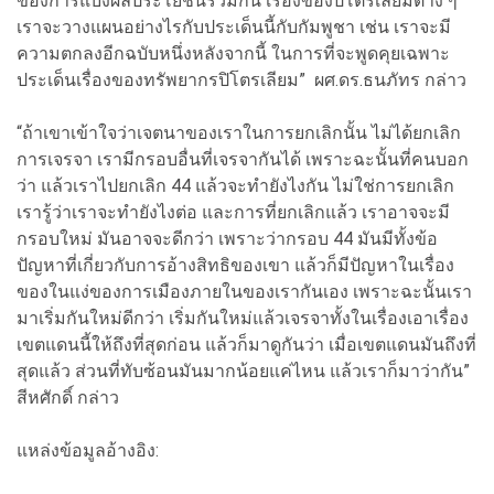
ของการแบ่งผลประโยชน์ร่วมกัน เรื่องของปิโตรเลียมต่าง ๆ
เราจะวางแผนอย่างไรกับประเด็นนี้กับกัมพูชา เช่น เราจะมี
ความตกลงอีกฉบับหนึ่งหลังจากนี้ ในการที่จะพูดคุยเฉพาะ
ประเด็นเรื่องของทรัพยากรปิโตรเลียม” ผศ.ดร.ธนภัทร กล่าว
“ถ้าเขาเข้าใจว่าเจตนาของเราในการยกเลิกนั้น ไม่ได้ยกเลิก
การเจรจา เรามีกรอบอื่นที่เจรจากันได้ เพราะฉะนั้นที่คนบอก
ว่า แล้วเราไปยกเลิก 44 แล้วจะทำยังไงกัน ไม่ใช่การยกเลิก
เรารู้ว่าเราจะทำยังไงต่อ และการที่ยกเลิกแล้ว เราอาจจะมี
กรอบใหม่ มันอาจจะดีกว่า เพราะว่ากรอบ 44 มันมีทั้งข้อ
ปัญหาที่เกี่ยวกับการอ้างสิทธิของเขา แล้วก็มีปัญหาในเรื่อง
ของในแง่ของการเมืองภายในของเรากันเอง เพราะฉะนั้นเรา
มาเริ่มกันใหม่ดีกว่า เริ่มกันใหม่แล้วเจรจาทั้งในเรื่องเอาเรื่อง
เขตแดนนี้ให้ถึงที่สุดก่อน แล้วก็มาดูกันว่า เมื่อเขตแดนมันถึงที่
สุดแล้ว ส่วนที่ทับซ้อนมันมากน้อยแค่ไหน แล้วเราก็มาว่ากัน”
สีหศักดิ์ กล่าว
แหล่งข้อมูลอ้างอิง: