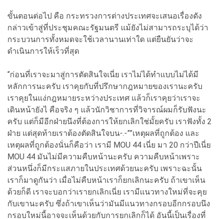
ขั้นตอนต่อไป คือ กระทรวงการต่างประเทศจะเสนอเรื่องดัง
กล่าวเข้าสู่ที่ประชุมคณะรัฐมนตรี แม้ยังไม่สามารถระบุได้ว่า
กระบวนการทั้งหมดจะใช้เวลานานเท่าใด แต่ยืนยันว่าจะ
ดำเนินการให้เร็วที่สุด
“ก่อนที่เราจะมาสู่การตัดสินใจเนี่ย เราไม่ได้ทำแบบไม่ได้มี
หลักการนะครับ เราคุยกับที่ปรึกษากฎหมายของเรานะครับ
เราคุยในแง่กฎหมายระหว่างประเทศ แล้วก็เราคุยว่าเราจะ
เดินหน้ายังไ คือจริง ๆ แล้วนักวิชาการที่วิจารณ์ผมก็รับฟังนะ
ครับ แต่ก็มีอีกฝ่ายนึงที่ต้องการให้ยกเลิกใช่มั้ยครับ เราฟังทั้ง 2
ฝ่าย แต่สุดท้ายเราต้องตัดสินใจบน-.-””เหตุผลที่ถูกต้อง และ
เหตุผลที่ถูกต้องนั่นก็คือว่า เรามี MOU 44 เนี่ย มา 20 กว่าปีเนี่ย
MOU 44 มันไม่มีความคืบหน้านะครับ ความคืบหน้าเพราะ
ส่วนหนึ่งก็มีกระแสภายในประเทศด้วยนะครับ เพราะฉะนั้น
เราก็มาดูกันว่า เมื่อไม่คืบหน้าเราก็ยกเลิกนะครับ ถ้าเขาเห็น
ด้วยก็ดี เราจะบอกว่าเรายกเลิกเนี่ย เรามีแนวทางใหม่ที่จะคุย
กับเขานะครับ ซึ่งถ้าเขาเห็นว่ามันมีแนวทางกรอบอีกกรอบนึง
กรอบใหม่นี้อาจจะเห็นด้วยกับการยกเลิกก็ได้ อันนี้เป็นเรื่องที่