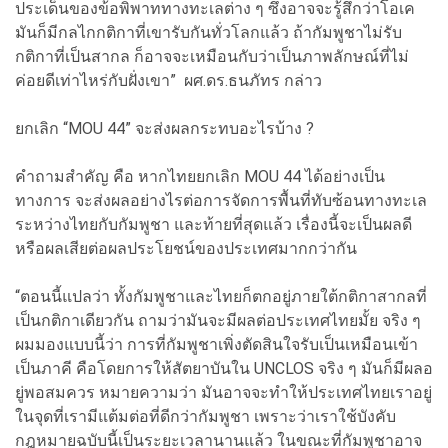
ประเด็นของข้อพิพาททางทะเลต่าง ๆ ซึ่งอาจจะรู้สึกว่าโอเค
มันก็มีกลไกกติกาที่เขารับกันทั่วโลกแล้ว ถ้ากัมพูชาไม่รับ
กติกาที่เป็นสากล ก็อาจจะเหมือนกับว่าเป็นภาพลักษณ์ที่ไม่
ค่อยดีเท่าไหร่กับฝั่งเขา” ผศ.ดร.ธนภัทร กล่าว
ยกเลิก “MOU 44” จะส่งผลกระทบอะไรบ้าง ?
คำถามสำคัญ คือ หากไทยยกเลิก MOU 44 ได้อย่างเป็น
ทางการ จะส่งผลอย่างไรต่อการจัดการพื้นที่ทับซ้อนทางทะเล
ระหว่างไทยกับกัมพูชา และท้ายที่สุดแล้ว เรื่องนี้จะเป็นผลดี
หรือผลเสียต่อผลประโยชน์ของประเทศมากกว่ากัน
“ตอนนี้แปลว่า ทั้งกัมพูชาและไทยก็ตกอยู่ภายใต้กติกาสากลที่
เป็นกติกาเดียวกัน ถามว่ามันจะมีผลต่อประเทศไทยมั้ย จริง ๆ
ผมมองแบบนี้ว่า การที่กัมพูชาเพิ่งตัดสินใจรับเป็นเหมือนเข้า
เป็นภาคี คือโดยการให้สัตยาบันใน UNCLOS จริง ๆ มันก็มีผลอ
ยู่พอสมควร หมายความว่า มันอาจจะทำให้ประเทศไทยเราอยู่
ในจุดที่เรามีแต้มต่อที่ดีกว่ากัมพูชา เพราะว่าเราใช้บังคับ
กฎหมายฉบับนี้เป็นระยะเวลานานแล้ว ในขณะที่กัมพูชาอาจ