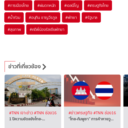
#
การเมืองไทย
#
ฝนตกหนัก
#
เอลนีโญ
#
เศรษฐกิจไทย
#
น้ำท่วม
#
อนุทิน ชาญวีรกูล
#
พัทยา
#
รัฐบาล
#
สุขภาพ
#
คดีพี่น้องรัสเซียพัทยา
ข่าวที่เกี่ยวข้อง
#TNN เจาะข่าว
#TNN ช่อง16
#ข่าวเศรษฐกิจ
#TNN ช่อง16
1 ปีความขัดแย้งไทย-…
"ไทย-กัมพูชา" การค้าหายวู…