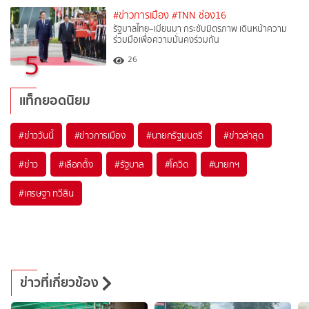
#ข่าวการเมือง
#TNN ช่อง16
รัฐบาลไทย–เมียนมา กระชับมิตรภาพ เดินหน้าความ
ร่วมมือเพื่อความมั่นคงร่วมกัน
5
26
แท็กยอดนิยม
#
ข่าววันนี้
#
ข่าวการเมือง
#
นายกรัฐมนตรี
#
ข่าวล่าสุด
#
ข่าว
#
เลือกตั้ง
#
รัฐบาล
#
โควิด
#
นายกฯ
#
เศรษฐา ทวีสิน
ข่าวที่เกี่ยวข้อง