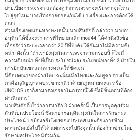
กัมพูชา ควรจะต้องมีการประชุมเตรียมการ ซึ่งย้ำว่าไทยไม่ได้
บ่ายเบี่ยงการเจรจา แต่ต้องดูว่าการเจรจาจะเริ่มจากจุดไหน
ไปสู่จุดไหน บางเรื่องอาจตกลงกันได้ บางเรื่องและอาจต้องใช้
เวลา
ส่วนเรื่องเขตแดนทางทะเลนั้น นายสีหศักดิ์ กล่าวว่า นายกฯ
อนุทิน ได้ชี้แจงว่า การที่ไทย ยกเลิก mou44 ได้คำนึงถึงข้อ
เท็จจริงว่าระยะเวลากว่า 20 ปีที่บังคับใช้กันมาไม่มีความคืบ
หน้า ดังนั้น ”ถ้าเรายังมุ่งมั่นการเจรจาตามกรอบนี้ ก็ไม่มี
ความคืบหน้า ทั้งที่เป็นประโยชน์ผลประโยชน์ของทั้ง 2 ฝ่ายใน
การปักปันเขตแดนทางทะเลให้ชัดเจน
นี่คือเจตนาของฝ่ายไทย ฉะนั้นเมื่อไทยและกัมพูชา ต่างเป็น
ภาคีอนุสัญญาสหประชาชาติว่าด้วยกฎหมายทะเล หรือ
UNCLOS เราก็สามารถเจรจาในกรอบนี้ได้ ซึ่งมีขั้นตอนที่ต้อง
ดำเนินการ“
นายสีหศักดิ์ ย้ำว่าการหารือ 3 ฝ่ายครั้งนี้ เป็นการพูดคุยร่วม
กันที่เป็นประโยชน์ ซึ่งนายกฯอนุทิน มุ่งมั่นในการรักษาผล
ประโยชน์ ปกป้องอธิปไตยของประเทศ และต้องการข้าม
ความขัดแย้งไปให้ได้ แต่การจะไปถึงจุดนั้น ต้องก้าวข้ามโดย
รักษาผลประโยชน์ร่วมกัน