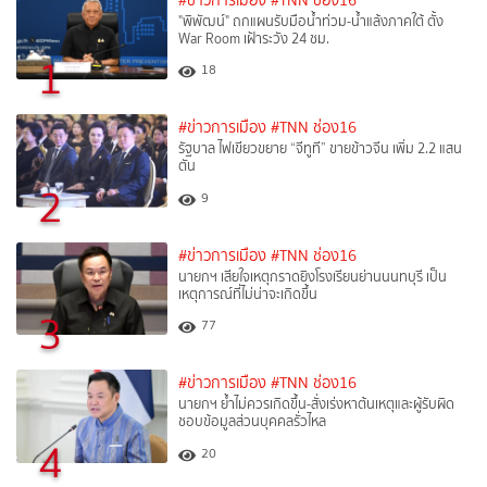
#ข่าวการเมือง
#TNN ช่อง16
"พิพัฒน์" ถกแผนรับมือน้ำท่วม-น้ำแล้งภาคใต้ ตั้ง
War Room เฝ้าระวัง 24 ชม.
1
18
#ข่าวการเมือง
#TNN ช่อง16
รัฐบาล ไฟเขียวขยาย “จีทูที” ขายข้าวจีน เพิ่ม 2.2 แสน
ตัน
2
9
#ข่าวการเมือง
#TNN ช่อง16
นายกฯ เสียใจเหตุกราดยิงโรงเรียนย่านนนทบุรี เป็น
เหตุการณ์ที่ไม่น่าจะเกิดขึ้น
3
77
#ข่าวการเมือง
#TNN ช่อง16
นายกฯ ย้ำไม่ควรเกิดขึ้น-สั่งเร่งหาต้นเหตุและผู้รับผิด
ชอบข้อมูลส่วนบุคคลรั่วไหล
4
20