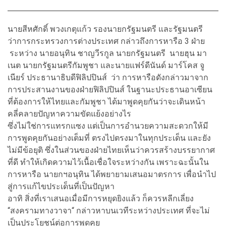
นายสีหศักดิ์ พวงเกตุแก้ว รองนายกรัฐมนตรี และรัฐมนตรี
ว่าการกระทรวงการต่างประเทศ กล่าวถึงการหารือ 3 ฝ่าย
ระหว่าง นายอนุทิน ชาญวีรกูล นายกรัฐมนตรี นายฮุน มา
เนต นายกรัฐมนตรีกัมพูชา และนายแฟร์ดีนันด์ มาร์โคส จู
เนียร์ ประธานาธิบดีฟิลิปปินส์ ว่า การหารือดังกล่าวมาจาก
การประสานงานของฝ่ายฟิลิปปินส์ ในฐานะประธานอาเซียน
ที่ต้องการให้ไทยและกัมพูชา ได้มาพูดคุยกันว่าจะเดินหน้า
คลี่คลายปัญหาความขัดแย้งอย่างไร
ซึ่งไม่ใช่การแทรกแซง แต่เป็นการอำนวยความสะดวกให้มี
การพูดคุยกันอย่างเต็มที่ ตรงไปตรงมาในทุกประเด็น และยัง
ไม่มีข้อยุติ ซึ่งในส่วนของฝ่ายไทยเห็นว่าควรสร้างบรรยากาศ
ที่ดี ทำให้เกิดความไว้เนื้อเชื่อใจระหว่างกัน เพราะฉะนั้นใน
การหารือ นายกฯอนุทิน ได้พยายามเสนอมาตรการ เพื่อนำไป
สู่การแก้ไขประเด็นที่เป็นปัญหา
อาทิ สิ่งที่เราเสนอเมื่อมีการหยุดยิงแล้ว ก็ควรหลีกเลี่ยง
“สงครามทางวาจา“ กล่าวหาบนเวทีระหว่างประเทศ ที่จะไม่
เป็นประโยชน์ต่อการพูดคุย