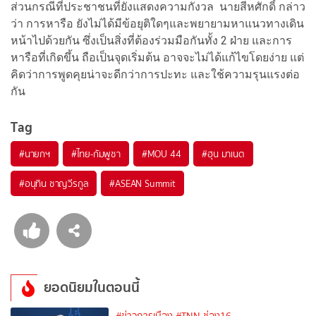
ส่วนกรณีที่ประชาชนที่ยังแสดงความกังวล นายสีหศักดิ์ กล่าว
ว่า การหารือ ยังไม่ได้มีข้อยุติใดๆและพยายามหาแนวทางเดิน
หน้าไปด้วยกัน ซึ่งเป็นสิ่งที่ต้องร่วมมือกันทั้ง 2 ฝ่าย และการ
หารือที่เกิดขึ้น ถือเป็นจุดเริ่มต้น อาจจะไม่ได้แก้ไขโดยง่าย แต่
คิดว่าการพูดคุยน่าจะดีกว่าการปะทะ และใช้ความรุนแรงต่อ
กัน
Tag
#
นายกฯ
#
ไทย-กัมพูชา
#
MOU 44
#
ฮุน มาเนต
#
อนุทิน ชาญวีรกูล
#
ASEAN Summit
ยอดนิยมในตอนนี้