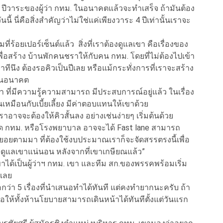
ีวาระของผู้ว่า กทม. ในอนาคตแล้วจะทำเสร็จ ถ้ามันต้อง
ันนี้ นี่คือสิ่งสำคัญว่าไม่ใช่แค่เพียงวาระ 4 ปีเท่านั้นเราจะ
ต็มที่ร้อยเปอร์เซ็นต์แล้ว สิ่งที่เราต้องดูแลเขา คือเรื่องของ
่อสร้าง บ้านพักคนชราให้กับคน กทม. โดยที่ไม่ต้องไปเข้า
นึง ต้องรอคิวเป็นปีเลย หรือแม้กระทั่งการที่เราจะสร้าง
าในอนาคต
 ที่มีความรู้ความสามารถ มีประสบการณ์อยู่แล้ว ในเรื่อง
็นเหมือนกับเบี้ยเลี้ยง มีค่าตอบแทนให้เขาด้วย
อาจจะต้องให้คิวสั้นลง อย่างเช่นง่ายๆ เริ่มต้นด้วย
ังกัด กทม. หรือโรงพยาบาล อาจจะได้ Fast lane สามารถ
ะทยอยตามมา ที่ต้องใช้งบประมาณเราก็จะจัดสรรตรงนี้เพื่อ
. ดูแลเขาแน่นอน หลังจากที่เขาเกษียณแล้ว”
เขาได้เป็นผู้ว่าฯ กทม. เขา และทีม สก.ของพรรคพร้อมเริ่ม
นเลย
่า 5 เรื่องที่นำเสนอทำได้ทันที แต่คงทำยากนะครับ ถ้า
อให้ทั้งห้านโยบายสามารถเดินหน้าได้ทันทีตั้งแต่วันแรก