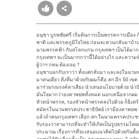
อนุชา บูรพชัยศรี เริ่มต้นการเป็นพรรคการเมือ
ชาติ และพรรคภูมิใจไทย ก่อนจะหวนกลับมาบ้านเก
นามพรรคฟ้า กับสโลกแกน กรุงเทพฯ เป็นได้มากก
กรุงเทพฯ จะเป็นมากกว่านี้ได้อย่างไร และความท
ผู้ว่าฯ กทม.ต้องเจอ ?
อนุชาบอกกับเราว่า ตั้งแต่กลับมา และลงในนามพร
มาคนเดียว สิ่งที่มาด้วยกับผมก็คือ สก.อีก 50 เขต เ
มาร่วมรณรงค์หาเสียง นำเสนอนโยบายด้วย นำป
มั่นใจมากว่าองคาพยพทั้งหมด นอกเหนือจากผม แ
หัวหน้าพรรค, รองหัวหน้าพรรคลงไปด้วย ก็ยิ่งสร้
สมัครในนามพรรคประชาธิปัตย์ เรามีองคาพยพ 
แล้วถ้าคนกรุงเทพฯ เลือก สก.ในนามพรรคประชาธิ
รับรองว่าสามารถที่จะทำให้เกิดเป็นรูปธรรมโดยเร็ว
ประมาณ เรื่องการที่จะเสนอแนวคิดไปด้วยกันตั้