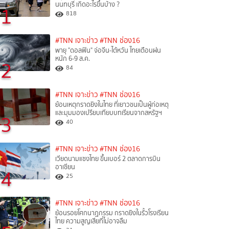
นนทบุรี เกิดอะไรขึ้นบ้าง ?
1
818
#TNN เจาะข่าว
#TNN ช่อง16
พายุ "ดอลฟิน" จ่อจีน-ไต้หวัน ไทยเตือนฝน
หนัก 6-9 ส.ค.
2
84
#TNN เจาะข่าว
#TNN ช่อง16
ย้อนเหตุกราดยิงในไทย ที่เยาวชนเป็นผู้ก่อเหตุ
และมุมมองเปรียบเทียบบทเรียนจากสหรัฐฯ
3
40
#TNN เจาะข่าว
#TNN ช่อง16
เวียดนามแซงไทย ขึ้นเบอร์ 2 ตลาดการบิน
อาเซียน
4
25
#TNN เจาะข่าว
#TNN ช่อง16
ย้อนรอยโศกนาฏกรรม กราดยิงในรั้วโรงเรียน
ไทย ความสูญเสียที่ไม่อาจลืม