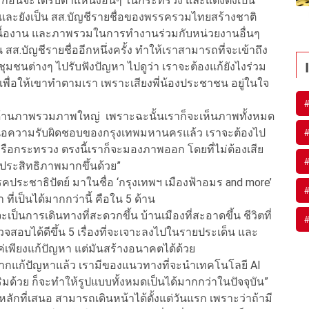
ย ก่อนจะได้รับตำแหน่งอื่นๆ ในกระทรวง และแต่งตั้งเป็น
และยังเป็น สส.บัญชีรายชื่อของพรรครวมไทยสร้างชาติ
จเนื้องาน และภาพรวมในการทำงานร่วมกับหน่วยงานอื่นๆ
น สส.บัญชีรายชื่ออีกหนึ่งครั้ง ทำให้เราสามารถที่จะเข้าถึง
ชุมชนต่างๆ ไปรับฟังปัญหา ไปดูว่า เราจะต้องแก้ยังไงร่วม
พื่อให้เขาทำตามเรา เพราะเสียงพี่น้องประชาชน อยู่ในใจ
ทางด้านภาพรวมภาพใหญ่ เพราะฉะนั้นเราก็จะเห็นภาพทั้งหมด
หนือความรับผิดชอบของกรุงเทพมหานครแล้ว เราจะต้องไป
ือกระทรวง ตรงนี้เราก็จะมองภาพออก โดยที่ไม่ต้องเสีย
มีประสิทธิภาพมากขึ้นด้วย”
รรคประชาธิปัตย์ มาในชื่อ ‘กรุงเทพฯ เมืองฟ้าอมร and more’
 ที่เป็นได้มากกว่านี้ คือใน 5 ด้าน
าจะเป็นการเดินทางที่สะดวกขึ้น บ้านเมืองที่สะอาดขึ้น ชีวิตที่
ตรวจสอบได้ดีขึ้น 5 เรื่องที่จะเจาะลงไปในรายประเด็น และ
แค่เพียงแก้ปัญหา แต่มันสร้างอนาคตได้ด้วย
งจากแก้ปัญหาแล้ว เรามีของแนวทางที่จะนำเทคโนโลยี AI
ด้วย ก็จะทำให้รูปแบบทั้งหมดเป็นได้มากกว่าในปัจจุบัน”
องหลักที่เสนอ สามารถเดินหน้าได้ตั้งแต่วันแรก เพราะว่าถ้ามี