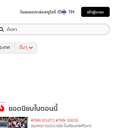
TH
เข้าสู่ระบบ
โหลดแอป
กล่องทรูไอดี ทีวี
ระเทศ
อื่นๆ
ยอดนิยมในตอนนี้
#TNN เจาะข่าว
#TNN ช่อง16
สรุปเหตุการณ์กราดยิง โรงเรียนเทพศิรินทร์