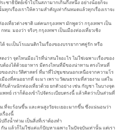
ะชาธิปัตย์เข้าไปในสภามากเกินกึ่งหนึ่ง อย่างน้อยก็จะ
ั้นทุกเรื่องเราให้ความสำคัญเท่ากันหมดแล้วทุกเรื่องเราจะ
องเที่ยวต่างชาติ แต่คนกรุงเทพฯ มักพูดว่า กรุงเทพฯ เป็น
 กทม. มองว่า จริงๆ กรุงเทพฯ เป็นเมืองท่องเที่ยวเชิง
้ จะเป็นโรแมนติกในเรื่องของบรรยากาศคู่รัก หรือ
สดงว่า จุดไหนมีอะไรที่น่าสนใจอะไร ไม่ใช่เฉพาะเรื่องของ
ับต้องได้ด้วยอาหาร มีตรงไหนที่มีของน่าทาน ตรงไหนที่
องของประวัติศาสตร์ ที่มาที่ไป
ชุมชน
นอกเหนือจากความโร
มืองที่คนอยากที่ จะมา เพราะวัฒนธรรมที่สวยงาม แต่ใน
กับด้านนักท่องเที่ยวด้วย ยกตัวอย่าง เช่น กัญชา ในบางจุด
ทย์ เราก็ต้องเข้าไปจัดระเบียบตรงนี้ แล้วคิดว่าเป็นส่วนที่
ทม.ที่จะร้อนขึ้น และคนสูงวัยจะเยอะมากขึ้น ซึ่งแน่นอนว่า
รื่องนี้
ถึงน้ำท่วม เป็นสิ่งที่เราต้องทำ
ัน แล้วก็ไม่ใช่แค่แก้ปัญหาเฉพาะในปัจจุบันเท่านั้น แต่เรา