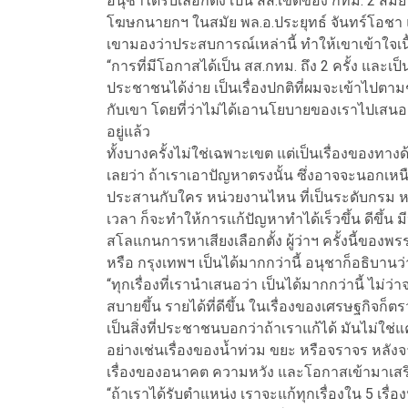
อนุชาได้รับเลือกตั้ง เป็น สส.เขตของ กทม. 2 สมั
โฆษกนายกฯ ในสมัย พล.อ.ประยุทธ์ จันทร์โอชา 
เขามองว่าประสบการณ์เหล่านี้ ทำให้เขาเข้าใ
“การที่มีโอกาสได้เป็น สส.กทม. ถึง 2 ครั้ง และเป็
ประชาชนได้ง่าย เป็นเรื่องปกติที่ผมจะเข้าไปตาม
กับเขา โดยที่ว่าไม่ได้เอานโยบายของเราไปเสนอเ
อยู่แล้ว
ทั้งบางครั้งไม่ใช่เฉพาะเขต แต่เป็นเรื่องของ
เลยว่า ถ้าเราเอาปัญหาตรงนั้น ซึ่งอาจจะนอกเ
ประสานกับใคร หน่วยงานไหน ที่เป็นระดับกรม หร
เวลา ก็จะทำให้การแก้ปัญหาทำได้เร็วขึ้น ดีขึ้น 
สโลแกนการหาเสียงเลือกตั้ง ผู้ว่าฯ ครั้งนี้ของพ
หรือ กรุงเทพฯ เป็นได้มากกว่านี้ อนุชาก็อธิบานว่า
“ทุกเรื่องที่เรานำเสนอว่า เป็นได้มากกว่านี้ ไม่ว่
สบายขึ้น รายได้ที่ดีขึ้น ในเรื่องของเศรษฐกิจก็
เป็นสิ่งที่ประชาชนบอกว่าถ้าเราแก้ได้ มันไม่ใช่
อย่างเช่นเรื่องของน้ำท่วม ขยะ หรือจราจร หลั
เรื่องของอนาคต ความหวัง และโอกาสเข้ามาเสริม
“ถ้าเราได้รับตำแหน่ง เราจะแก้ทุกเรื่องใน 5 เรื่