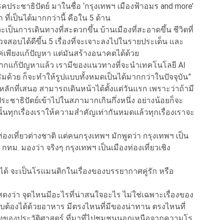
รรคประชาธิปัตย์ มาในชื่อ ‘กรุงเทพฯ เมืองฟ้าอมร and more’
 ที่เป็นได้มากกว่านี้ คือใน 5 ด้าน
าจะเป็นการเดินทางที่สะดวกขึ้น บ้านเมืองที่สะอาดขึ้น ชีวิตที่
ตรวจสอบได้ดีขึ้น 5 เรื่องที่จะเจาะลงไปในรายประเด็น และ
แค่เพียงแก้ปัญหา แต่มันสร้างอนาคตได้ด้วย
งจากแก้ปัญหาแล้ว เรามีของแนวทางที่จะนำเทคโนโลยี AI
ด้วย ก็จะทำให้รูปแบบทั้งหมดเป็นได้มากกว่าในปัจจุบัน”
องหลักที่เสนอ สามารถเดินหน้าได้ตั้งแต่วันแรก เพราะว่าถ้ามี
ะชาธิปัตย์เข้าไปในสภามากเกินกึ่งหนึ่ง อย่างน้อยก็จะ
ั้นทุกเรื่องเราให้ความสำคัญเท่ากันหมดแล้วทุกเรื่องเราจะ
องเที่ยวต่างชาติ แต่คนกรุงเทพฯ มักพูดว่า กรุงเทพฯ เป็น
 กทม. มองว่า จริงๆ กรุงเทพฯ เป็นเมืองท่องเที่ยวเชิง
้ จะเป็นโรแมนติกในเรื่องของบรรยากาศคู่รัก หรือ
สดงว่า จุดไหนมีอะไรที่น่าสนใจอะไร ไม่ใช่เฉพาะเรื่องของ
ับต้องได้ด้วยอาหาร มีตรงไหนที่มีของน่าทาน ตรงไหนที่
องของประวัติศาสตร์ ที่มาที่ไป
ชุมชน
นอกเหนือจากความโร