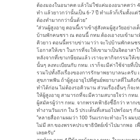
ต้องมองในอนาคต แล้วไม่ใช่แค่มองอนาคตว่า 4 ป
ทำ แล้วยาวกว่านั้นเป็น 6-7 ปี ทำแล้วก็เริ่มตั้งแต่ว
ต้องทำมากกว่านั้นด้วย”
“ส่วนผู้สูงอายุ ตอนนี้เราเข้าสู่สังคมผู้สูงวัยอย่างเ
บ้านพักคนชรา ณ ตอนนี้ กทม.ต้องเอางบเข้ามาเพื
คิวยาว ตอนนี้ทราบข่าวมาว่า จะไปบ้านพักคนชราที
โอกาสให้เขา ในการที่จะให้เขามาเป็นจิตอาส
หลังจากที่เขาเกษียณแล้ว เราจะหากิจกรรมให้เขา
นั้นๆ ลงทะเบียนกับ กทม. เราก็จะมีค่าใช้จ่ายที่เป
รวมไปทั้งถึงเรื่องของการรักษาพยาบาลนะครับ เรา
สุขภาพฟัน ถ้าผู้สูงอายุไปที่ศูนย์พยาบาลที่ในส
ทำได้ก่อน ไม่ต้องรอคิวนาน ส่วนเรื่องอื่นๆ ก็จ
ให้ผู้สูงอายุ สามารถที่จะมีความสบายใจว่า กทม
ผู้สมัครผู้ว่าฯ กทม. จากพรรคฟ้ายังชี้อีกว่า หาก
ทำงานวันแรก ใน 5 ประเด็นที่เสนอไปพร้อมๆ กั
“หลายสื่อถามผมว่า 100 วันแรกจะทำอะไร ผมบอกว
ไม่มี สก.ของพรรคประชาธิปัตย์เข้าไปมากพอ เพื่
เลยครับ”