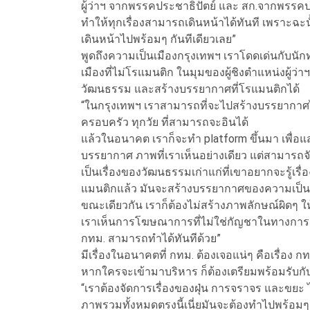
ผู้ว่าฯ จากพรรคประชาธิปัตย์ และ สก.จากพรรคปร
ทำให้ทุกเรื่องสามารถเดินหน้าได้ทันที เพราะฉะน
เดินหน้าไปพร้อมๆ กันทีเดียวเลย”
พูดถึงความเป็นเมืองกรุงเทพฯ เราโดดเด่นกับนักท่
เมืองที่ไม่โรแมนติก ในมุมของผู้ชิงตำแหน่งผู้ว่าฯ
วัฒนธรรม และสร้างบรรยากาศที่โรแมนติกได้
“ในกรุงเทพฯ เราสามารถที่จะไปสร้างบรรยากาศได
ครอบครัว ทุกวัย ที่สามารถจะอินได้
แล้วในอนาคต เราก็จะทำ platform ขึ้นมา เพื่อแ
บรรยากาศ ภาพที่เราเห็นอย่างเดียว แต่สามารถจ
เป็นเรื่องของวัฒนธรรมเก่าแก่ที่เขาอยากจะรู้เรื่
แมนติกแล้ว มันจะสร้างบรรยากาศของความเป็นเ
ขณะเดียวกัน เราก็ต้องไม่สร้างภาพลักษณ์ผิดๆ ให้
เราเห็นการโฆษณา
การที่ไม่ใช่กัญชาในทางการแพ
กทม. สามารถทำได้ทันทีด้วย”
มีเรื่องในอนาคตที่ กทม. ต้องเจอแน่ๆ คือเรื่อง ก
หากใครจะเข้ามาบริหาร ก็ต้องเตรียมพร้อมรับกับเ
“เราต้องจัดการเรื่องของฝุ่น การจราจร และขยะ ไป
ภาพรวมทั้งหมดตรงนี้เนี่ยมันจะต้องทำไปพร้อมๆ ก