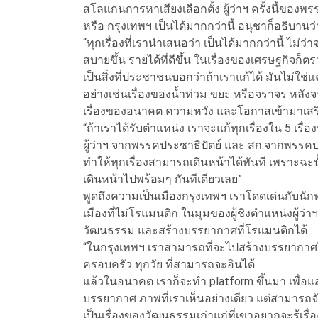
สโลแกนการหาเสียงเลือกตั้ง ผู้ว่าฯ ครั้งนี้ของพ
หรือ กรุงเทพฯ เป็นได้มากกว่านี้ อนุชาก็อธิบานว่า
“ทุกเรื่องที่เรานำเสนอว่า เป็นได้มากกว่านี้ ไม่ว่
สบายขึ้น รายได้ที่ดีขึ้น ในเรื่องของเศรษฐกิจก็
เป็นสิ่งที่ประชาชนบอกว่าถ้าเราแก้ได้ มันไม่ใช่
อย่างเช่นเรื่องของน้ำท่วม ขยะ หรือจราจร หลั
เรื่องของอนาคต ความหวัง และโอกาสเข้ามาเสริม
“ถ้าเราได้รับตำแหน่ง เราจะแก้ทุกเรื่องใน 5 เรื่
ผู้ว่าฯ จากพรรคประชาธิปัตย์ และ สก.จากพรรคปร
ทำให้ทุกเรื่องสามารถเดินหน้าได้ทันที เพราะฉะน
เดินหน้าไปพร้อมๆ กันทีเดียวเลย”
พูดถึงความเป็นเมืองกรุงเทพฯ เราโดดเด่นกับนักท่
เมืองที่ไม่โรแมนติก ในมุมของผู้ชิงตำแหน่งผู้ว่าฯ
วัฒนธรรม และสร้างบรรยากาศที่โรแมนติกได้
“ในกรุงเทพฯ เราสามารถที่จะไปสร้างบรรยากาศได
ครอบครัว ทุกวัย ที่สามารถจะอินได้
แล้วในอนาคต เราก็จะทำ platform ขึ้นมา เพื่อแ
บรรยากาศ ภาพที่เราเห็นอย่างเดียว แต่สามารถจ
เป็นเรื่องของวัฒนธรรมเก่าแก่ที่เขาอยากจะรู้เรื่