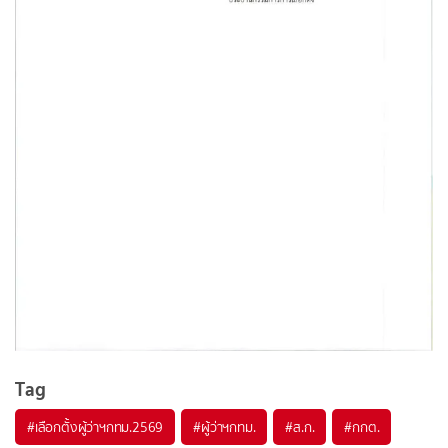
Tag
#
เลือกตั้งผู้ว่าฯกทม.2569
#
ผู้ว่าฯกทม.
#
ส.ก.
#
กกต.