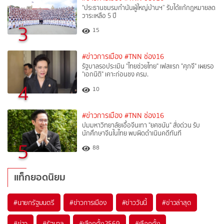
"ประธานชมรมกำนันผู้ใหญ่บ้านฯ” รับได้แก้กฎหมายลด
วาระเหลือ 5 ปี
3
15
#ข่าวการเมือง
#TNN ช่อง16
รัฐบาลรอประเมิน "ไทยช่วยไทย" เฟสแรก "ศุภจี" เผยรอ
"เอกนิติ" เคาะก่อนชง ครม.
4
10
#ข่าวการเมือง
#TNN ช่อง16
ปมมหาวิทยาลัยเอื้อจีนเทา "ยศชนัน" สั่งด่วน รับ
นักศึกษาจีนในไทย พบผิดดำเนินคดีทันที
5
88
แท็กยอดนิยม
#
นายกรัฐมนตรี
#
ข่าวการเมือง
#
ข่าววันนี้
#
ข่าวล่าสุด
#
ข่าว
#
รัฐบาล
#
เลือกตั้ง2569
#
เลือกตั้ง