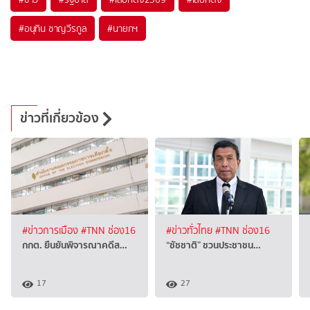
#
อนุทิน ชาญวีรกูล
#
นายกฯ
ข่าวที่เกี่ยวข้อง
#ข่าวการเมือง
#TNN ช่อง16
#ข่าวทั่วไทย
#TNN ช่อง16
กกต. ยืนยันพิจารณาคดีส…
“ชัชชาติ” ชวนประชาชน…
17
27