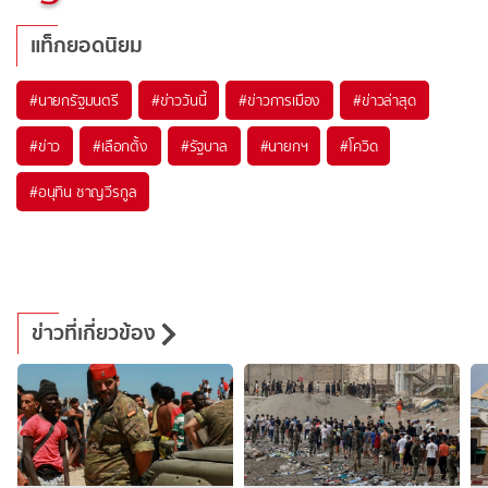
แท็กยอดนิยม
#
นายกรัฐมนตรี
#
ข่าววันนี้
#
ข่าวการเมือง
#
ข่าวล่าสุด
#
ข่าว
#
เลือกตั้ง
#
รัฐบาล
#
นายกฯ
#
โควิด
#
อนุทิน ชาญวีรกูล
ข่าวที่เกี่ยวข้อง