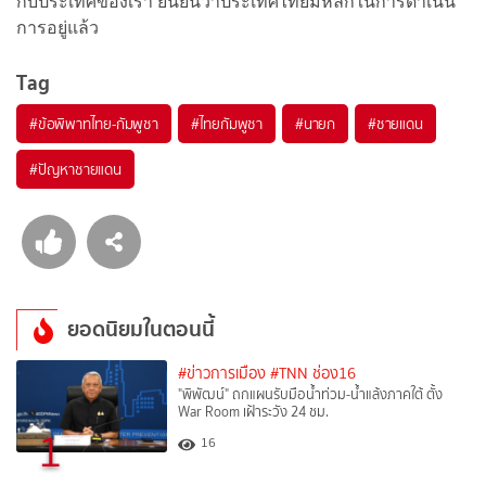
กับประเทศของเรา ยืนยันว่าประเทศไทยมีหลักในการดำเนิน
การอยู่แล้ว
Tag
#
ข้อพิพาทไทย-กัมพูชา
#
ไทยกัมพูชา
#
นายก
#
ชายแดน
#
ปัญหาชายแดน
ยอดนิยมในตอนนี้
#ข่าวการเมือง
#TNN ช่อง16
"พิพัฒน์" ถกแผนรับมือน้ำท่วม-น้ำแล้งภาคใต้ ตั้ง
War Room เฝ้าระวัง 24 ชม.
1
16