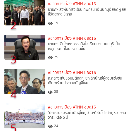
#ข่าวการเมือง
#TNN ช่อง16
นายกฯ ลงพื้นที่โรงเรียนเทพศิรินทร์ นนทบุรี ยอดผู้เสีย
ชีวิตล่าสุด 8 ราย
2
15
#ข่าวการเมือง
#TNN ช่อง16
นายกฯ เสียใจเหตุกราดยิงโรงเรียนย่านนนทบุรี เป็น
เหตุการณ์ที่ไม่น่าจะเกิดขึ้น
3
75
#ข่าวการเมือง
#TNN ช่อง16
ก.กลาง เห็นชอบมติกสถ. ยกเลิกบัญชีผู้สอบแข่งขัน
เดิม พร้อมประกาศบัญชีใหม่
4
35
#ข่าวการเมือง
#TNN ช่อง16
"ประธานชมรมกำนันผู้ใหญ่บ้านฯ” รับได้แก้กฎหมายลด
วาระเหลือ 5 ปี
5
24