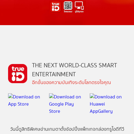
THE NEXT WORLD-CLASS SMART
ENTERTAINMENT
อีกขั้นของความบันเทิงระดับโลกตรงใจคุณ
วันนี้
ดู
สิทธิพิเศษ
อ่าน
เกม
ตาตั้ง
ช้อปปิ้ง
แพ็กเกจ
กล่องทรูไอดีทีวี