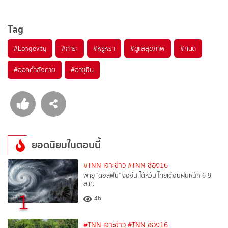
Tag
#
Longevity
#
ภาระ
#
หรูหรา
#
ดูแลสุขภาพ
#
กินดี
#
ออกกำลังกาย
#
อายุยืน
ยอดนิยมในตอนนี้
#TNN เจาะข่าว
#TNN ช่อง16
พายุ "ดอลฟิน" จ่อจีน-ไต้หวัน ไทยเตือนฝนหนัก 6-9
ส.ค.
1
46
#TNN เจาะข่าว
#TNN ช่อง16