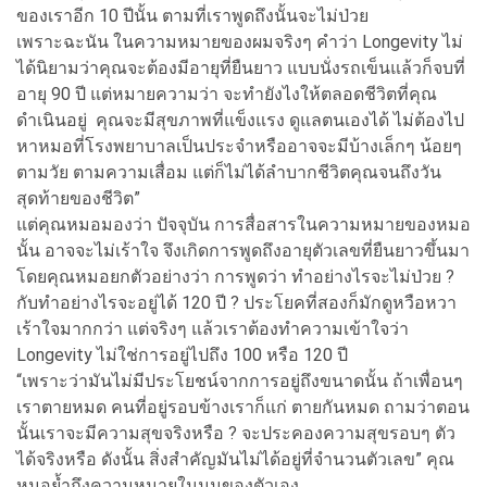
ของเราอีก 10 ปีนั้น ตามที่เราพูดถึงนั้นจะไม่ป่วย
เพราะฉะนัน ในความหมายของผมจริงๆ คำว่า Longevity ไม่
ได้นิยามว่าคุณจะต้องมีอายุที่ยืนยาว แบบนั่งรถเข็นแล้วก็จบที่
อายุ 90 ปี แต่หมายความว่า จะทำยังไงให้ตลอดชีวิตที่คุณ
ดำเนินอยู่ คุณจะมีสุขภาพที่แข็งแรง ดูแลตนเองได้ ไม่ต้องไป
หาหมอที่โรงพยาบาลเป็นประจำหรืออาจจะมีบ้างเล็กๆ น้อยๆ
ตามวัย ตามความเสื่อม แต่ก็ไม่ได้ลำบากชีวิตคุณจนถึงวัน
สุดท้ายของชีวิต”
แต่คุณหมอมองว่า ปัจจุบัน การสื่อสารในความหมายของหมอ
นั้น อาจจะไม่เร้าใจ จึงเกิดการพูดถึงอายุตัวเลขที่ยืนยาวขึ้นมา
โดยคุณหมอยกตัวอย่างว่า การพูดว่า ทำอย่างไรจะไม่ป่วย ?
กับทำอย่างไรจะอยู่ได้ 120 ปี ? ประโยคที่สองก็มักดูหวือหวา
เร้าใจมากกว่า แต่จริงๆ แล้วเราต้องทำความเข้าใจว่า
Longevity ไม่ใช่การอยู่ไปถึง 100 หรือ 120 ปี
“เพราะว่ามันไม่มีประโยชน์จากการอยู่ถึงขนาดนั้น ถ้าเพื่อนๆ
เราตายหมด คนที่อยู่รอบข้างเราก็แก่ ตายกันหมด ถามว่าตอน
นั้นเราจะมีความสุขจริงหรือ ? จะประคองความสุขรอบๆ ตัว
ได้จริงหรือ ดังนั้น สิ่งสำคัญมันไม่ได้อยู่ที่จำนวนตัวเลข” คุณ
หมอย้ำถึงความหมายในมุมของตัวเอง