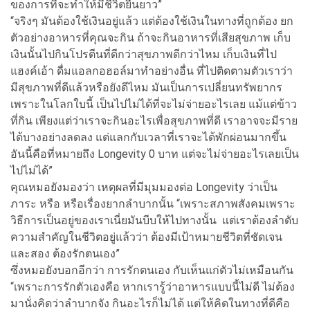
ของการที่จะทำให้มีชีวิตยืนยาว”
“จริงๆ มันต้องใช้เงินอยู่แล้ว แต่ต้องใช้เงินในทางที่ถูกต้อง ยก
ตัวอย่างอาหารที่คุณจะกิน ถ้าจะกินอาหารที่เสียสุขภาพ เก็บ
เงินนั้นไปกินโปรตีนที่ดีกว่าสุขภาพดีกว่าไหม เก็บเงินที่ไป
แฮงค์เอ้า ดื่มแอลกอฮอล์มาทำอย่างอื่น ที่ไปติดตามตัวเราว่า
มีสุขภาพที่ดีแล้วหรือยังดีไหม มันเป็นการเปลี่ยนทรัพยากร
เพราะในโลกใบนี้ เป็นไปไม่ได้ที่จะไม่จ่ายอะไรเลย แม้แต่ข้าว
ที่กิน เพียงแต่ว่าเราจะกินอะไรเพื่อสุขภาพที่ดี เราอาจจะมีราย
ได้บางอย่างลดลง แต่แลกกับเวลาที่เราจะได้พักผ่อนมากขึ้น
อันนี้คือที่หมายถึง Longevity 0 บาท แต่จะไม่จ่ายอะไรเลยเป็น
ไปไม่ได้”
คุณหมอยังมองว่า เหตุผลที่มีมุมมองต่อ Longevity ว่าเป็น
ภาระ หรือ หรือเรื่องยากลำบากนั้น “เพราะสภาพสังคมเพราะ
วิธีการเป็นอยู่ของเราเนี่ยมันบีบให้ไปทางนั้น แต่เราต้องลำดับ
ความสำคัญในชีวิตอยู่แล้วว่า ต้องมีเป้าหมายชีวิตที่ชัดเจน
และสอง ต้องรักตนเอง”
ซึ่งหมอยังบอกอีกว่า การรักตนเอง กับเห็นแก่ตัวไม่เหมือนกัน
“เพราะการรักตัวเองคือ หากเรารู้ว่าอาหารแบบนี้ไม่ดี ไม่ต้อง
มานั่งคิดว่าลำบากจัง กินอะไรก็ไม่ได้ แต่ให้คิดในทางที่ดีคือ