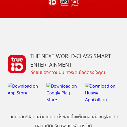
THE NEXT WORLD-CLASS SMART
ENTERTAINMENT
อีกขั้นของความบันเทิงระดับโลกตรงใจคุณ
วันนี้
ดู
สิทธิพิเศษ
อ่าน
เกม
ตาตั้ง
ช้อปปิ้ง
แพ็กเกจ
กล่องทรูไอดีทีวี
คอมมูนิตี้
บริการช่วยเหลือทรูไอดี