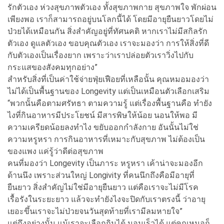
รักตัวเอง ห่วงสุขภาพตัวเอง ทั้งสุขภาพกาย สุขภาพใจ พักผ่อน
เพียงพอ เราก็สามารถอยู่บนโลกนี้ได้ โดยมีอายุยืนยาวโดยไม่
ป่วยได้เหมือนกัน สิ่งสำคัญอยู่ที่ทัศนคติ หากเราไม่มีสกิลรัก
ตัวเอง ดูแลตัวเอง ขอบคุณตัวเอง เราจะมองว่า การให้สิ่งที่ดี
กับตัวเองเป็นเรื่องยาก เพราะว่าเราปล่อยตัวเราวิ่งไปกับ
กระแสของสังคมทุกอย่าง”
สำหรับสิ่งที่เป็นค่าใช้จ่ายฟุ่ยเฟือยที่เหลือนั้น คุณหมอมองว่า
ไม่ได้เป็นพื้นฐานของ Longevity แต่เป็นเหมือนตัวเลือกเสริม
“พวกนั้นคือตามศรัทธา ตามความรู้ แต่เรื่องพื้นฐานคือ ทำยัง
ไงที่กินอาหารมีประโยชน์ มีสารพิษให้น้อย นอนให้พอ มี
ความเครียดน้อยลงทำไง ขยับออกกำลังกาย อันนั้นไม่ใช่
ความหรูหรา การกินอาหารที่เหมาะกับสุขภาพ ไม่ต้องเป็น
ของแพง แค่รู้ว่าดีต่อสุขภาพ
คนที่มองว่า Longevity เป็นภาระ หรูหรา เค้าน่าจะมองอีก
ด้านนึง เพราะส่วนใหญ่ Longivity ที่คนนึกถึงคือมีอายุที่
ยืนยาว สิ่งสำคัญไม่ใช่มีอายุยืนยาว แต่คือเราจะไม่มีโรค
เรื้อรังในระยะยาว แล้วจะทำยังไงจะปิดกับเราตรงนี้ ว่าอายุ
เยอะขึ้นเราจะไม่ป่วยจนวันสุดท้ายที่เรามีลมหายใจ”
แต่ถึงอย่างนั้น แม้เราจะเลือกกินได้ นอนเร็วได้ แต่คุณหมอก็