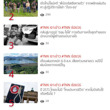
เปิดไทม์ไลน์คดี “พี่น้องรัสเซียหายตัว” จากพลิกแผ่นดิน
หา สู่ปฏิบัติการไล่ล่า "ป๋อง-ธง"
2
290
#TNN เจาะข่าว
#TNN ช่อง16
กลับสู่มาตุภูมิ "ฮลุน โซโล่" การเดินทางครั้งสุดท้ายของ
นักแบกเป้ผู้สร้างแรงบันดาลใจ
3
30
#TNN เจาะข่าว
#TNN ช่อง16
เตือนฝนตกหนัก 6-9 ส.ค. เสี่ยงท่วมหลายจว. แม้ปีนี้
ฝนน้อยจากเอลนีโญ
4
30
#TNN เจาะข่าว
#TNN ช่อง16
ปี 2571 ไทยจะไม่มี “โทษประหารชีวิต” หากไม่บังคับใช้
จริงหรือไม่ ?​
5
18