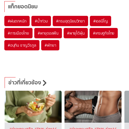
แท็กยอดนิยม
#
ฝนตกหนัก
#
น้ำท่วม
#
กรมอุตุนิยมวิทยา
#
เอลนีโญ
#
การเมืองไทย
#
พายุดอลฟิน
#
พายุไต้ฝุ่น
#
เศรษฐกิจไทย
#
อนุทิน ชาญวีรกูล
#
พัทยา
ข่าวที่เกี่ยวข้อง