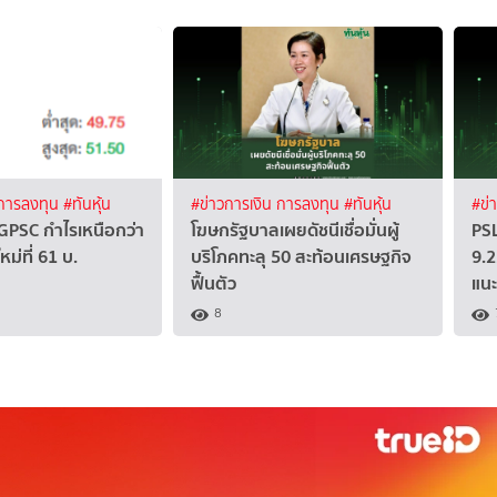
 การลงทุน
#ทันหุ้น
#ข่าวการเงิน การลงทุน
#ทันหุ้น
#ข่
 GPSC กำไรเหนือกว่า
โฆษกรัฐบาลเผยดัชนีเชื่อมั่นผู้
PS
หม่ที่ 61 บ.
บริโภคทะลุ 50 สะท้อนเศรษฐกิจ
9.2
ฟื้นตัว
แนะ
8