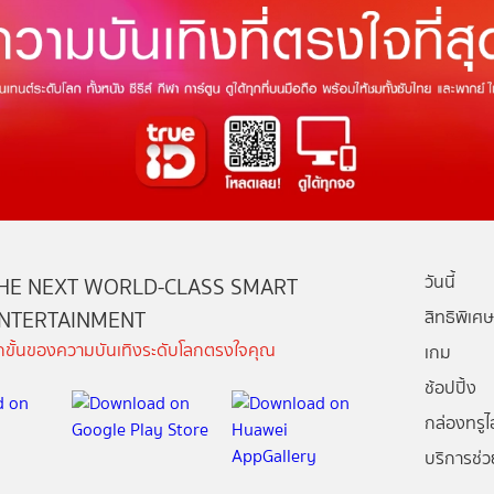
วันนี้
HE NEXT WORLD-CLASS SMART
NTERTAINMENT
สิทธิพิเศษ
ีกขั้นของความบันเทิงระดับโลกตรงใจคุณ
เกม
ช้อปปิ้ง
กล่องทรูไอ
บริการช่ว