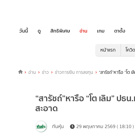
วันนี้
ดู
สิทธิพิเศษ
อ่าน
เกม
ตาตั้ง
หน้าแรก
โควิ
อ่าน
ข่าว
ข่าวการเงิน การลงทุน
“สารัชถ์”หารือ “โต 
“สารัชถ์”หารือ “โต เลิม” ปธ
สะอาด
ทันหุ้น
29 พฤษภาคม 2569 ( 18:10 )