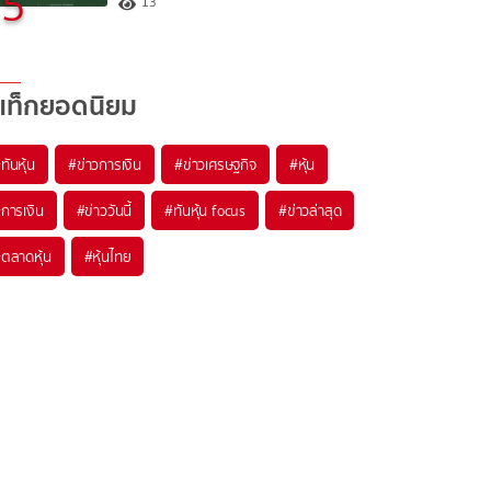
5
13
แท็กยอดนิยม
#
ทันหุ้น
#
ข่าวการเงิน
#
ข่าวเศรษฐกิจ
#
หุ้น
#
การเงิน
#
ข่าววันนี้
#
ทันหุ้น focus
#
ข่าวล่าสุด
#
ตลาดหุ้น
#
หุ้นไทย