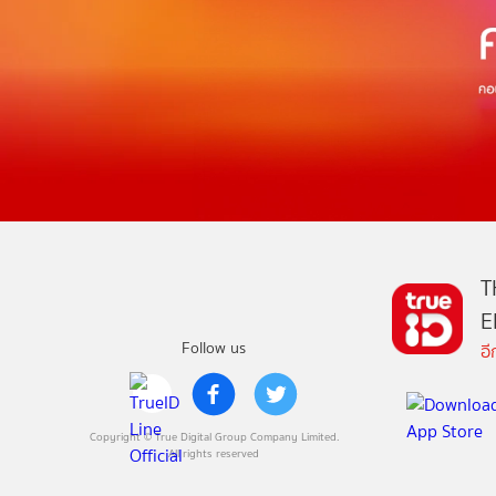
T
E
Follow us
อ
Copyright © True Digital Group Company Limited.
All rights reserved