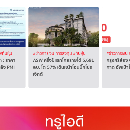
#ทันหุ้น
#ข่าวการเงิน การลงทุน
#ทันหุ้น
#ข่าวการเงิน
n : ราคา
ASW ครึ่งปีแรกโกยรายได้ 5,691
กรุงศรีส่อง
หลัง PMI
ลบ. โต 57% เดินหน้าโอนบิ๊กโปร
คาด อัพเป้าใ
เจ็กต์