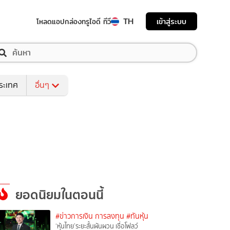
TH
เข้าสู่ระบบ
โหลดแอป
กล่องทรูไอดี ทีวี
ระเทศ
อื่นๆ
ยอดนิยมในตอนนี้
#ข่าวการเงิน การลงทุน
#ทันหุ้น
‘หุ้นไทย’ระยะสั้นผันผวน เชื่อโฟลว์