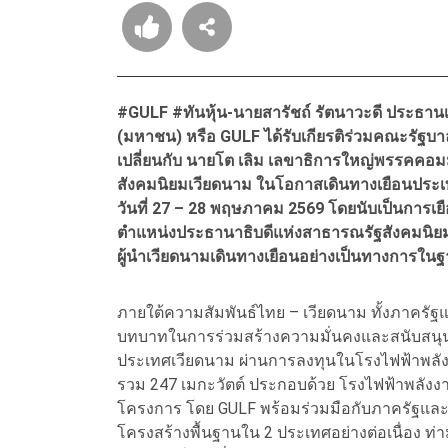
#GULF #ทันหุ้น-นายสารัชถ์ รัตนาวะดี ประธานเจ้
(มหาชน) หรือ GULF ได้รับเกียรติร่วมคณะรัฐบ
เปลี่ยนกับ นายโต เลิม เลขาธิการใหญ่พรรคคอ
สังคมนิยมเวียดนาม ในโอกาสเดินทางเยือนประ
วันที่ 27 – 28 พฤษภาคม 2569 โดยนับเป็นการเ
ตำแหน่งประธานาธิบดีแห่งสาธารณรัฐสังคมนิยม
ผู้นำเวียดนามเดินทางเยือนอย่างเป็นทางการใน
ภายใต้ความสัมพันธ์ไทย – เวียดนาม ทั้งภาครัฐ
บทบาทในการร่วมสร้างความมั่นคงและสนับสนุนกา
ประเทศเวียดนาม ผ่านการลงทุนในโรงไฟฟ้าพลังง
รวม 247 เมกะวัตต์ ประกอบด้วย โรงไฟฟ้าพลัง
โครงการ โดย GULF พร้อมร่วมมือกับภาครัฐแล
โครงสร้างพื้นฐานใน 2 ประเทศอย่างต่อเนื่อง ท