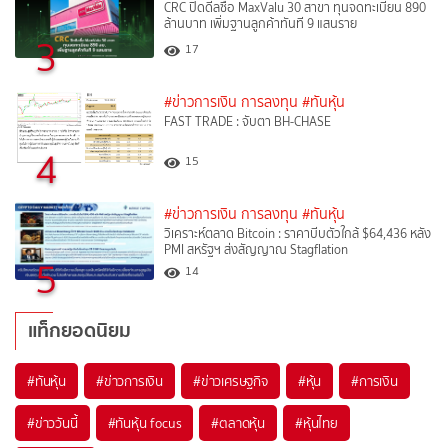
CRC ปิดดีลซื้อ MaxValu 30 สาขา ทุนจดทะเบียน 890
ล้านบาท เพิ่มฐานลูกค้าทันที 9 แสนราย
3
17
#ข่าวการเงิน การลงทุน
#ทันหุ้น
FAST TRADE : จับตา BH-CHASE
4
15
#ข่าวการเงิน การลงทุน
#ทันหุ้น
วิเคราะห์ตลาด Bitcoin : ราคาบีบตัวใกล้ $64,436 หลัง
PMI สหรัฐฯ ส่งสัญญาณ Stagflation
5
14
แท็กยอดนิยม
#
ทันหุ้น
#
ข่าวการเงิน
#
ข่าวเศรษฐกิจ
#
หุ้น
#
การเงิน
#
ข่าววันนี้
#
ทันหุ้น focus
#
ตลาดหุ้น
#
หุ้นไทย