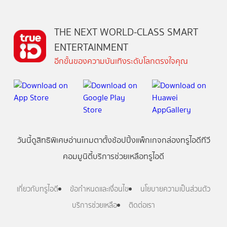
THE NEXT WORLD-CLASS SMART
ENTERTAINMENT
อีกขั้นของความบันเทิงระดับโลกตรงใจคุณ
วันนี้
ดู
สิทธิพิเศษ
อ่าน
เกม
ตาตั้ง
ช้อปปิ้ง
แพ็กเกจ
กล่องทรูไอดีทีวี
คอมมูนิตี้
บริการช่วยเหลือทรูไอดี
เกี่ยวกับทรูไอดี
ข้อกำหนดและเงื่อนไข
นโยบายความเป็นส่วนตัว
บริการช่วยเหลือ
ติดต่อเรา