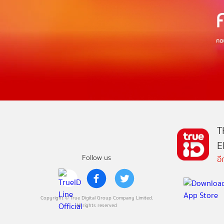
T
E
Follow us
อ
Copyright © True Digital Group Company Limited.
All rights reserved