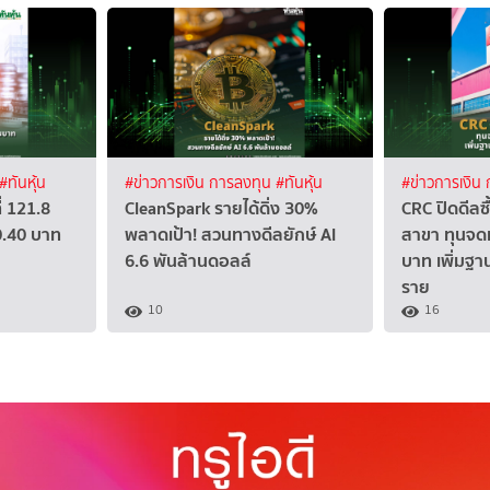
#ทันหุ้น
#ข่าวการเงิน การลงทุน
#ทันหุ้น
#ข่าวการเงิน
่ 121.8
CleanSpark รายได้ดิ่ง 30%
CRC ปิดดีลซ
0.40 บาท
พลาดเป้า! สวนทางดีลยักษ์ AI
สาขา ทุนจดท
6.6 พันล้านดอลล์
บาท เพิ่มฐา
ราย
10
16