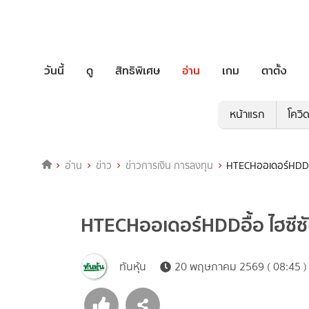
วันนี้
ดู
สิทธิพิเศษ
อ่าน
เกม
ตาตั้ง
หน้าแรก
โควิ
อ่าน
ข่าว
ข่าวการเงิน การลงทุน
HTECHออเดอร์HDDอื
HTECHออเดอร์HDDอื้อ ไฮซี
ทันหุ้น
20 พฤษภาคม 2569 ( 08:45 )