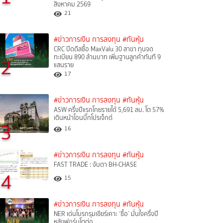
สิงหาคม 2569
21
#ข่าวการเงิน การลงทุน
#ทันหุ้น
CRC ปิดดีลซื้อ MaxValu 30 สาขา ทุนจด
ทะเบียน 890 ล้านบาท เพิ่มฐานลูกค้าทันที 9
2
แสนราย
17
#ข่าวการเงิน การลงทุน
#ทันหุ้น
ASW ครึ่งปีแรกโกยรายได้ 5,691 ลบ. โต 57%
เดินหน้าโอนบิ๊กโปรเจ็กต์
3
16
#ข่าวการเงิน การลงทุน
#ทันหุ้น
FAST TRADE : จับตา BH-CHASE
4
15
#ข่าวการเงิน การลงทุน
#ทันหุ้น
NER เด่นโบรกรุมเชียร์เคาะ ‘ซื้อ’ มั่นใจครึ่งปี
หลังฟอร์มโตต่อ