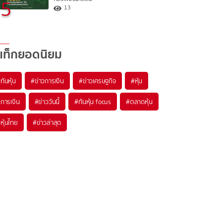
5
13
แท็กยอดนิยม
#
ทันหุ้น
#
ข่าวการเงิน
#
ข่าวเศรษฐกิจ
#
หุ้น
#
การเงิน
#
ข่าววันนี้
#
ทันหุ้น focus
#
ตลาดหุ้น
#
หุ้นไทย
#
ข่าวล่าสุด