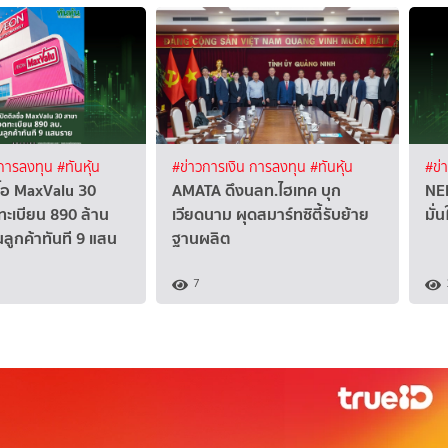
 การลงทุน
#ทันหุ้น
#ข่าวการเงิน การลงทุน
#ทันหุ้น
#ข่
ื้อ MaxValu 30
AMATA ดึงนลท.ไฮเทค บุก
NER
ะเบียน 890 ล้าน
เวียดนาม ผุดสมาร์ทซิตี้รับย้าย
มั่
นลูกค้าทันที 9 แสน
ฐานผลิต
7