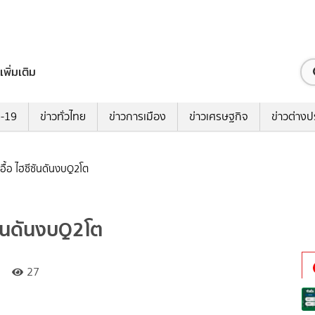
เพิ่มเติม
ด-19
ข่าวทั่วไทย
ข่าวการเมือง
ข่าวเศรษฐกิจ
ข่าวต่างป
้อ ไฮซีซันดันงบQ2โต
ซันดันงบQ2โต
27