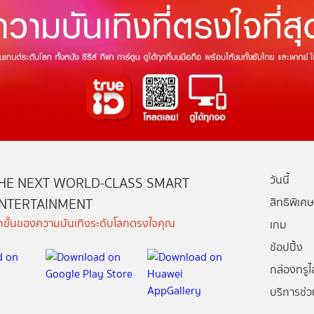
วันนี้
HE NEXT WORLD-CLASS SMART
NTERTAINMENT
สิทธิพิเศษ
ีกขั้นของความบันเทิงระดับโลกตรงใจคุณ
เกม
ช้อปปิ้ง
กล่องทรูไอ
บริการช่ว