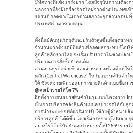
มีทิศทางที่แข็งแกร่งมาก โดยปัจจุบันความต้องกา
นอกจากนี้ยังมีเครื่องจักรใหม่จากต่างประเทศเข้
รถยนต์ ยอดขายไม่ตกตามสภาวะอุตสาหกรรมทั่วไ
ประเทศเข้ามาช่วยหนุน
ทั้งนี้แม้ต้นทุนวัตถุดิบจะปรับตัวสูงขึ้นทั้งอุตสา
จำนวนมากตั้งแต่ปีที่แล้วเพื่อลดผลกระทบ ซึ่งบริษ
ลูกค้าหลักรายใหญ่จะเริ่มปรับราคาในช่วงปลายไ
ปริมาณการสั่งซื้อยังคงเดิม
ส่วนงานธุรกิจนำเข้าและจำหน่ายเครื่องมือที่ใช
หลัก (Central Warehouse) ให้กับแบรนด์สินค้าใ
ใต้ ซึ่งจะช่วยเพิ่มวอลุ่มการขายสินค้าแบบซื้อมา
@คงเป้ารายได้โต 7%
อีกทั้งการเสนอขายสินค้าในรูปแบบโครงการ Intel
เป็นการบริหารคลังสินค้าแบบครบวงจรให้กับลูกค้า
การนำระบบซอฟต์แวร์มาปรับใช้กับตู้จำหน่ายส
บริการลูกค้าได้ดีขึ้น โดยเริ่มกระจายตู้ไปหลายจุ
อย่างไรก็ดีบริษัทยังคงเป้าหมายทั้งปี 2569 รายไ
งานหลังไตรมาส 2/2569 นอกจากนี้บริษัทยังคงเดิ