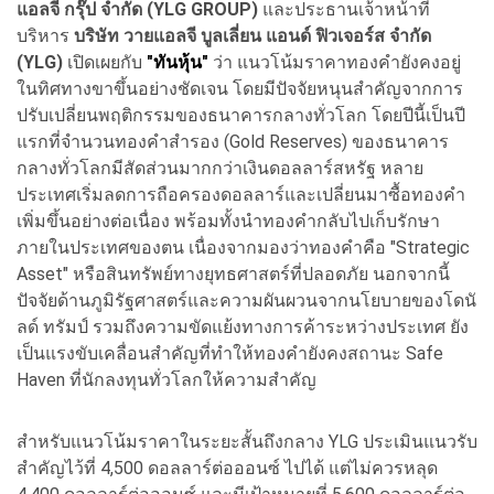
แอลจี กรุ๊ป จำกัด (YLG GROUP)
และประธานเจ้าหน้าที่
บริหาร
บริษัท วายแอลจี บูลเลี่ยน แอนด์ ฟิวเจอร์ส จำกัด
(YLG)
เปิดเผยกับ
"ทันหุ้น"
ว่า แนวโน้มราคาทองคำยังคงอยู่
ในทิศทางขาขึ้นอย่างชัดเจน โดยมีปัจจัยหนุนสำคัญจากการ
ปรับเปลี่ยนพฤติกรรมของธนาคารกลางทั่วโลก โดยปีนี้เป็นปี
แรกที่จำนวนทองคำสำรอง (Gold Reserves) ของธนาคาร
กลางทั่วโลกมีสัดส่วนมากกว่าเงินดอลลาร์สหรัฐ หลาย
ประเทศเริ่มลดการถือครองดอลลาร์และเปลี่ยนมาซื้อทองคำ
เพิ่มขึ้นอย่างต่อเนื่อง พร้อมทั้งนำทองคำกลับไปเก็บรักษา
ภายในประเทศของตน เนื่องจากมองว่าทองคำคือ "Strategic
Asset" หรือสินทรัพย์ทางยุทธศาสตร์ที่ปลอดภัย นอกจากนี้
ปัจจัยด้านภูมิรัฐศาสตร์และความผันผวนจากนโยบายของโดนั
ลด์ ทรัมป์ รวมถึงความขัดแย้งทางการค้าระหว่างประเทศ ยัง
เป็นแรงขับเคลื่อนสำคัญที่ทำให้ทองคำยังคงสถานะ Safe
Haven ที่นักลงทุนทั่วโลกให้ความสำคัญ
สำหรับแนวโน้มราคาในระยะสั้นถึงกลาง YLG ประเมินแนวรับ
สำคัญไว้ที่ 4,500 ดอลลาร์ต่อออนซ์ ไปได้ แต่ไม่ควรหลุด