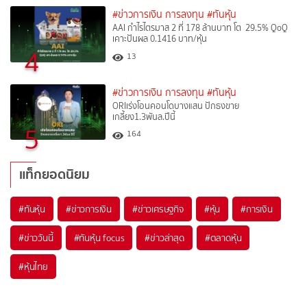
#ข่าวการเงิน การลงทุน
#ทันหุ้น
AAI กำไรไตรมาส 2 ที่ 178 ล้านบาท โต 29.5% QoQ
เคาะปันผล 0.1416 บาท/หุ้น
4
13
#ข่าวการเงิน การลงทุน
#ทันหุ้น
ORIเร่งโอนคอนโดบางแสน ปักธงขาย
เกลี้ยง1.3พันล.ปีนี้
5
164
แท็กยอดนิยม
#
ทันหุ้น
#
ข่าวการเงิน
#
ข่าวเศรษฐกิจ
#
หุ้น
#
การเงิน
#
ข่าววันนี้
#
ทันหุ้น focus
#
ข่าวล่าสุด
#
ตลาดหุ้น
#
หุ้นไทย