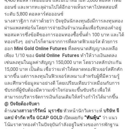
4,400 ดอลลาร์ต่อออนซ์ และมีเป้าหมายที่ 5,600 ดอลลาร์ต่อ
ออนซ์ และหากทะลุผ่านไปได้อีกอาจเห็นราคาไปทดสอบที่
ระดับ 5,800 ดอลลาร์ต่อออนซ์
นางสาวฐิภา กล่าวด้วยว่า ปัจจุบันนักลงทุนยังมีการลงทุนทอง
ผ่านแพลตฟอร์มโดยการจ่ายเงินจำนวนเต็มเพื่อรับทองคำอยู่
พอสมควรซึ่งข้อดีของการออมทองซื้อขั้นต่ำ 100 บาท และได้
ทองจริงๆ อย่างไรก็ตามจากการที่ตลาดฟิวเจอร์ส ด้วยการ
ออก
Mini Gold Online Futures
ที่ลดขนาดสัญญาลงเหลือ
เพียง 1/10 ของ
Gold Online Futures
ทำให้วางเงินลดลง
เช่นลงทุนในมูลค่าสัญญา 150,000 บาท โดยวางหลักประกัน
15,000 บาท เป็นต้น เชื่อว่าจะทำให้ตลาดทองฟิวเจอร์สคึกคัก
มากขึ้น แต่การลงทุนในฟิวเจอร์สเหมาะสำหรับผู้ที่มีความรู้
และศึกษาข้อมูลมาอย่างดี โดยเปรียบเทียบว่าเหมือนกับการ
ขับรถที่ผู้ขับต้องมีความเข้าใจก่อนจะขึ้นขับจริง เพื่อให้
สามารถบริหารจัดการเงินก้อนเดิมให้สร้างกำไรได้มากขึ้น
@ ปัจจัยต้องจับตา
ด้าน
นางสาวอารีรัตน์ มุราชัย
หัวหน้านักวิเคราะห์
บริษัท จี
แคป จำกัด หรือ GCAP GOLD
เปิดเผยกับ
“ทันหุ้น”
ว่า แนว
โน้มราคาทองคำในปัจจุบันกำลังอยู่ในช่วงของการพักฐาน