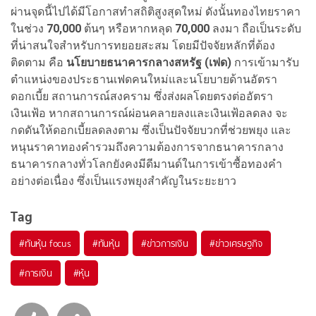
ผ่านจุดนี้ไปได้มีโอกาสทำสถิติสูงสุดใหม่ ดังนั้นทองไทยราคา
ในช่วง
70,000
ต้นๆ หรือหากหลุด
70,000
ลงมา ถือเป็นระดับ
ที่น่าสนใจสำหรับการทยอยสะสม โดยมีปัจจัยหลักที่ต้อง
ติดตาม คือ
นโยบายธนาคารกลางสหรัฐ (เฟด)
การเข้ามารับ
ตำแหน่งของประธานเฟดคนใหม่และนโยบายด้านอัตรา
ดอกเบี้ย สถานการณ์สงคราม ซึ่งส่งผลโดยตรงต่ออัตรา
เงินเฟ้อ หากสถานการณ์ผ่อนคลายลงและเงินเฟ้อลดลง จะ
กดดันให้ดอกเบี้ยลดลงตาม ซึ่งเป็นปัจจัยบวกที่ช่วยพยุง และ
หนุนราคาทองคำรวมถึงความต้องการจากธนาคารกลาง
ธนาคารกลางทั่วโลกยังคงมีดีมานด์ในการเข้าซื้อทองคำ
อย่างต่อเนื่อง ซึ่งเป็นแรงพยุงสำคัญในระยะยาว
Tag
#
ทันหุ้น focus
#
ทันหุ้น
#
ข่าวการเงิน
#
ข่าวเศรษฐกิจ
#
การเงิน
#
หุ้น