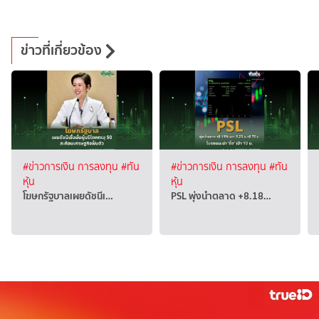
ข่าวที่เกี่ยวข้อง
#ข่าวการเงิน การลงทุน
#ทัน
#ข่าวการเงิน การลงทุน
#ทัน
หุ้น
หุ้น
โฆษกรัฐบาลเผยดัชนีเ…
PSL พุ่งนำตลาด +8.18…