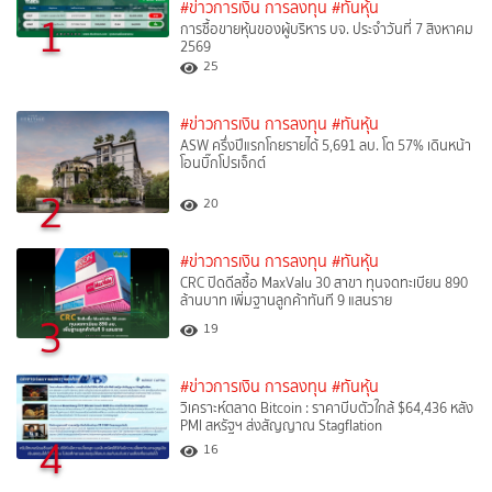
#ข่าวการเงิน การลงทุน
#ทันหุ้น
1
การซื้อขายหุ้นของผู้บริหาร บจ. ประจำวันที่ 7 สิงหาคม
2569
25
#ข่าวการเงิน การลงทุน
#ทันหุ้น
ASW ครึ่งปีแรกโกยรายได้ 5,691 ลบ. โต 57% เดินหน้า
โอนบิ๊กโปรเจ็กต์
2
20
#ข่าวการเงิน การลงทุน
#ทันหุ้น
CRC ปิดดีลซื้อ MaxValu 30 สาขา ทุนจดทะเบียน 890
ล้านบาท เพิ่มฐานลูกค้าทันที 9 แสนราย
3
19
#ข่าวการเงิน การลงทุน
#ทันหุ้น
วิเคราะห์ตลาด Bitcoin : ราคาบีบตัวใกล้ $64,436 หลัง
PMI สหรัฐฯ ส่งสัญญาณ Stagflation
4
16