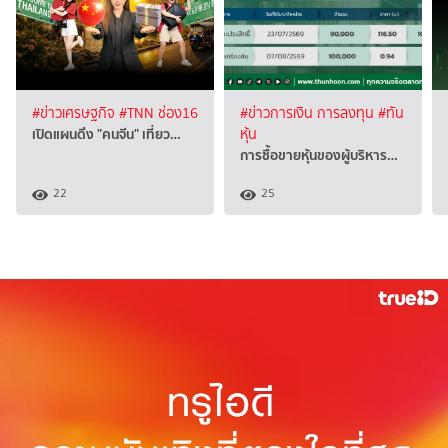
#ข่าวเศรษฐกิจ
#TNN ช่อง16
#ข่าวการเงิน การลงทุน
#ทัน
เปิดแผนดึง "คนจีน" เที่ยว…
หุ้น
การซื้อขายหุ้นของผู้บริหาร…
22
25