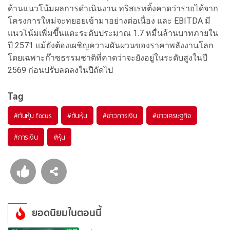
ด้านแนวโน้มผลการดำเนินงาน ทริสเรทติ้งคาดว่ารายได้จาก
โครงการใหม่จะทยอยเข้ามาอย่างต่อเนื่อง และ EBITDA มี
แนวโน้มเพิ่มขึ้นแตะระดับประมาณ 1.7 หมื่นล้านบาทภายใน
ปี 2571 แม้ยังต้องเผชิญความผันผวนของราคาพลังงานโลก
โดยเฉพาะก๊าซธรรมชาติที่คาดว่าจะยังอยู่ในระดับสูงในปี
2569 ก่อนปรับลดลงในปีถัดไป
Tag
#
ทันหุ้น focus
#
ทันหุ้น
#
ข่าวการเงิน
#
ข่าวเศรษฐกิจ
#
การเงิน
#
หุ้น
ยอดนิยมในตอนนี้