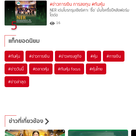
#ข่าวการเงิน การลงทุน
#ทันหุ้น
NER เด่นโบรกรุมเชียร์เคาะ ‘ซื้อ’ มั่นใจครึ่งปีหลังฟอร์ม
โตต่อ
5
16
แท็กยอดนิยม
#
ทันหุ้น
#
ข่าวการเงิน
#
ข่าวเศรษฐกิจ
#
หุ้น
#
การเงิน
#
ข่าววันนี้
#
ตลาดหุ้น
#
ทันหุ้น focus
#
หุ้นไทย
#
ข่าวล่าสุด
ข่าวที่เกี่ยวข้อง