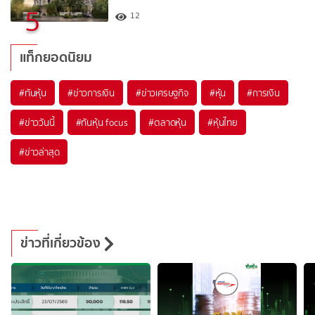
5
12
แท็กยอดนิยม
#
ทันหุ้น
#
ข่าวการเงิน
#
ข่าวเศรษฐกิจ
#
หุ้น
#
การเงิน
#
ข่าววันนี้
#
ทันหุ้น focus
#
ตลาดหุ้น
#
หุ้นไทย
#
ข่าวล่าสุด
ข่าวที่เกี่ยวข้อง