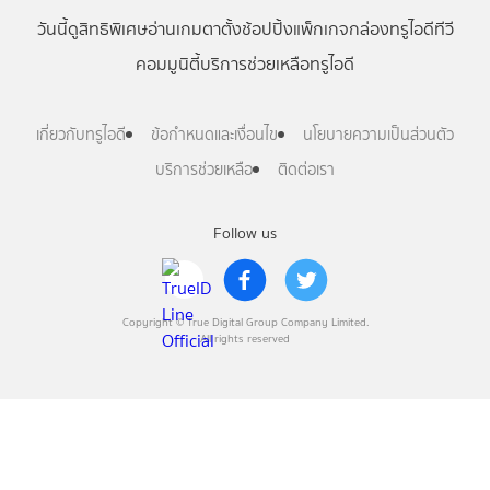
วันนี้
ดู
สิทธิพิเศษ
อ่าน
เกม
ตาตั้ง
ช้อปปิ้ง
แพ็กเกจ
กล่องทรูไอดีทีวี
คอมมูนิตี้
บริการช่วยเหลือทรูไอดี
เกี่ยวกับทรูไอดี
ข้อกำหนดและเงื่อนไข
นโยบายความเป็นส่วนตัว
บริการช่วยเหลือ
ติดต่อเรา
Follow us
Copyright © True Digital Group Company Limited.
All rights reserved