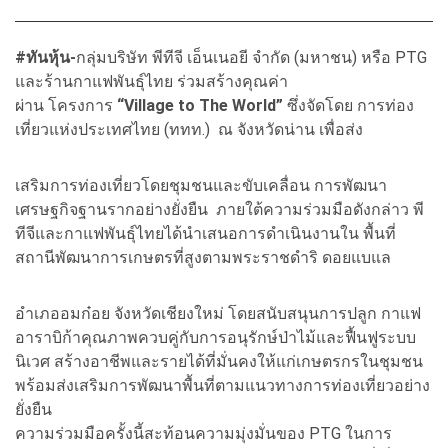
#ทันหุ้น-
กลุ่มบริษัท พีทีจี เอ็นเนอยี จำกัด (มหาชน) หรือ PTG
และร้านกาแฟพันธุ์ไทย ร่วมสร้างคุณค่า
ผ่าน โครงการ
“Village to The World”
ซึ่งจัดโดย การท่อง
เที่ยวแห่งประเทศไทย (ททท.) ณ จังหวัดน่าน เพื่อส่ง
เสริมการท่องเที่ยวโดยชุมชนและขับเคลื่อน การพัฒนา
เศรษฐกิจฐานรากอย่างยั่งยืน ภายใต้ความร่วมมือดังกล่าว พี
ทีจีและกาแฟพันธุ์ไทยได้นำเสนอการดำเนินงานใน พื้นที่
สถานีพัฒนาการเกษตรที่สูงตามพระราชดำริ ดอยแบแล
อำเภออมก๋อย จังหวัดเชียงใหม่ โดยสนับสนุนการปลูก กาแฟ
อาราบิก้าคุณภาพควบคู่กับการอนุรักษ์ป่าไม้และฟื้นฟูระบบ
นิเวศ สร้างอาชีพและรายได้ที่มั่นคงให้แก่เกษตรกรในชุมชน
พร้อมส่งเสริมการพัฒนาพื้นที่ตามแนวทางการท่องเที่ยวอย่าง
ยั่งยืน
ความร่วมมือครั้งนี้สะท้อนความมุ่งมั่นของ PTG ในการ