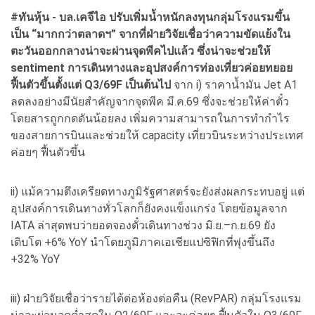
#ทันหุ้น - บล.เคจีไอ ปรับเพิ่มน้ำหนักลงทุนกลุ่มโรงแรมขึ้น
เป็น “มากกว่าตลาดฯ” จากที่ฝ่ายวิจัยเชื่อว่าความขัดแย้งใน
ตะวันออกกลางน่าจะผ่านจุดพีคไปแล้ว ซึ่งน่าจะช่วยให้
sentiment การเดินทางและอุปสงค์การท่องเที่ยวค่อยทยอย
ฟื้นตัวขึ้นตั้งแต่ Q3/69F เป็นต้นไป
จาก i) ราคาน้ำมัน Jet A1
ลดลงอย่างมีนัยสำคัญจากจุดพีค มี.ค.69 ซึ่งจะช่วยให้ค่าตั๋ว
โดยสารถูกกดดันน้อยลง เพิ่มความสามารถในการทำกำไร
ของสายการบินและช่วยให้ capacity เที่ยวบินระหว่างประเทศ
ค่อยๆ ฟื้นตัวขึ้น
ii) แม้ความตึงเครียดทางภูมิรัฐศาสตร์จะยังส่งผลกระทบอยู่ แต่
อุปสงค์การเดินทางทั่วโลกก็ยังคงแข็งแกร่ง โดยข้อมูลจาก
IATA ล่าสุดพบว่ายอดจองตั๋วเดินทางช่วง มิ.ย.–ก.ย.69 ยัง
เติบโต +6% YoY นำโดยภูมิภาคเอเชียแปซิฟิกที่พุ่งขึ้นถึง
+32% YoY
iii) ฝ่ายวิจัยเชื่อว่ารายได้ต่อห้องต่อคืน (RevPAR) กลุ่มโรงแรม