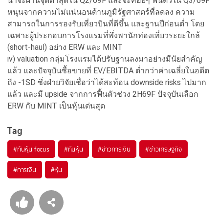
น่าจะผ่านจุดต่ำสุดใน Q2/69F และจะค่อยๆ ฟื้นตัวใน Q3/69F
หนุนจากความไม่แน่นอนด้านภูมิรัฐศาสตร์ที่ลดลง ความ
สามารถในการรองรับเที่ยวบินที่ดีขึ้น และฐานปีก่อนต่ำ โดย
เฉพาะผู้ประกอบการโรงแรมที่พึ่งพานักท่องเที่ยวระยะใกล้
(short-haul) อย่าง ERW และ MINT
iv) valuation กลุ่มโรงแรมได้ปรับฐานลงมาอย่างมีนัยสำคัญ
แล้ว และปัจจุบันซื้อขายที่ EV/EBITDA ต่ำกว่าค่าเฉลี่ยในอดีต
ถึง -1SD ซึ่งฝ่ายวิจัยเชื่อว่าได้สะท้อน downside risks ไปมาก
แล้ว และมี upside จากการฟื้นตัวช่วง 2H69F ปัจจุบันเลือก
ERW กับ MINT เป็นหุ้นเด่นสุด
Tag
#
ทันหุ้น focus
#
ทันหุ้น
#
ข่าวการเงิน
#
ข่าวเศรษฐกิจ
#
การเงิน
#
หุ้น