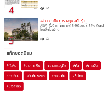
4
12
#ข่าวการเงิน การลงทุน
#ทันหุ้น
ASW ครึ่งปีแรกโกยรายได้ 5,691 ลบ. โต 57% เดินหน้า
โอนบิ๊กโปรเจ็กต์
5
12
แท็กยอดนิยม
#
ทันหุ้น
#
ข่าวการเงิน
#
ข่าวเศรษฐกิจ
#
หุ้น
#
การเงิน
#
ข่าววันนี้
#
ทันหุ้น focus
#
ตลาดหุ้น
#
หุ้นไทย
#
ข่าวล่าสุด