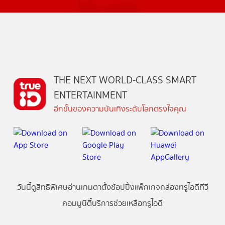
THE NEXT WORLD-CLASS SMART
ENTERTAINMENT
อีกขั้นของความบันเทิงระดับโลกตรงใจคุณ
วันนี้
ดู
สิทธิพิเศษ
อ่าน
เกม
ตาตั้ง
ช้อปปิ้ง
แพ็กเกจ
กล่องทรูไอดีทีวี
คอมมูนิตี้
บริการช่วยเหลือทรูไอดี