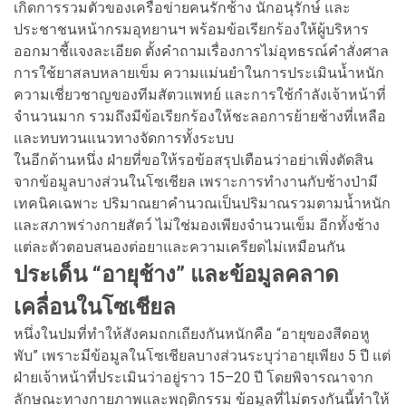
เกิดการรวมตัวของเครือข่ายคนรักช้าง นักอนุรักษ์ และ
ประชาชนหน้ากรมอุทยานฯ พร้อมข้อเรียกร้องให้ผู้บริหาร
ออกมาชี้แจงละเอียด ตั้งคำถามเรื่องการไม่อุทธรณ์คำสั่งศาล
การใช้ยาสลบหลายเข็ม ความแม่นยำในการประเมินน้ำหนัก
ความเชี่ยวชาญของทีมสัตวแพทย์ และการใช้กำลังเจ้าหน้าที่
จำนวนมาก รวมถึงมีข้อเรียกร้องให้ชะลอการย้ายช้างที่เหลือ
และทบทวนแนวทางจัดการทั้งระบบ
ในอีกด้านหนึ่ง ฝ่ายที่ขอให้รอข้อสรุปเตือนว่าอย่าเพิ่งตัดสิน
จากข้อมูลบางส่วนในโซเชียล เพราะการทำงานกับช้างป่ามี
เทคนิคเฉพาะ ปริมาณยาคำนวณเป็นปริมาณรวมตามน้ำหนัก
และสภาพร่างกายสัตว์ ไม่ใช่มองเพียงจำนวนเข็ม อีกทั้งช้าง
แต่ละตัวตอบสนองต่อยาและความเครียดไม่เหมือนกัน
ประเด็น “อายุช้าง” และข้อมูลคลาด
เคลื่อนในโซเชียล
หนึ่งในปมที่ทำให้สังคมถกเถียงกันหนักคือ “อายุของสีดอหู
พับ” เพราะมีข้อมูลในโซเชียลบางส่วนระบุว่าอายุเพียง 5 ปี แต่
ฝ่ายเจ้าหน้าที่ประเมินว่าอยู่ราว 15–20 ปี โดยพิจารณาจาก
ลักษณะทางกายภาพและพฤติกรรม ข้อมูลที่ไม่ตรงกันนี้ทำให้