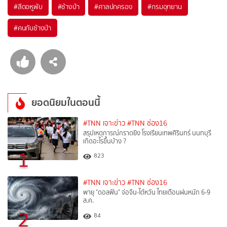
#
สีดอหูพับ
#
ช้างป่า
#
ศาลปกครอง
#
กรมอุทยาน
#
คนกับช้างป่า
ยอดนิยมในตอนนี้
#TNN เจาะข่าว
#TNN ช่อง16
สรุปเหตุการณ์กราดยิง โรงเรียนเทพศิรินทร์ นนทบุรี
เกิดอะไรขึ้นบ้าง ?
1
823
#TNN เจาะข่าว
#TNN ช่อง16
พายุ "ดอลฟิน" จ่อจีน-ไต้หวัน ไทยเตือนฝนหนัก 6-9
ส.ค.
2
84