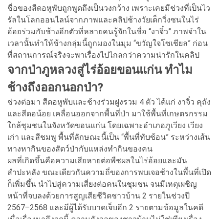
ชื่อของสีดอหูพับถูกพูดถึงเป็นวงกว้าง เพราะเคยมีช่วงที่เป็นไว
รัลในโลกออนไลน์จากภาพและคลิปช้างวัยเด็กวิ่งซนในไร่
อ้อยร่วมกับช้างอีกตัวที่หลายคนรู้จักในชื่อ “งาจิ๋ว” ภาพจำใน
เวลานั้นทำให้ช้างกลุ่มนี้ถูกมองในมุม “ขวัญใจโซเชียล” ก่อน
ที่สถานการณ์จริงจะพาเรื่องไปไกลกว่าความน่ารักในคลิป
จากป่าภูหลวงสู่ไร่อ้อยขอนแก่น ทำไม
ช้างถึงออกนอกป่า?
ช่วงต่อมา สีดอหูพับและช้างร่วมฝูงรวม 4 ตัว ได้แก่ งาจิ๋ว คุถัง
และสีดอน้อย เคลื่อนออกจากพื้นที่ป่า มาใช้พื้นที่เกษตรกรรม
ใกล้ชุมชนในจังหวัดขอนแก่น โดยเฉพาะอำเภอภูเวียง เวียง
เก่า และสีชมพู พื้นที่ลักษณะนี้เป็น “พื้นที่ทับซ้อน” ระหว่างเส้น
ทางหากินของสัตว์ป่ากับแหล่งทำกินของคน
ผลที่เกิดขึ้นคือความเสียหายต่อพืชผลในไร่อ้อยและมัน
สำปะหลัง ขณะเดียวกันความถี่ของการพบเจอช้างในพื้นที่เปิด
ก็เพิ่มขึ้น นำไปสู่ความเสี่ยงต่อคนในชุมชน จนมีเหตุเผชิญ
หน้าที่จบลงด้วยการสูญเสียชีวิตชาวบ้าน 2 รายในช่วงปี
2567–2568 และมีผู้ได้รับบาดเจ็บอีก 2 รายตามข้อมูลในคดี