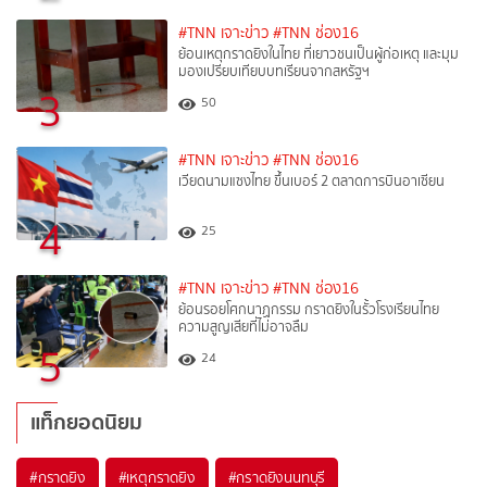
#TNN เจาะข่าว
#TNN ช่อง16
ย้อนเหตุกราดยิงในไทย ที่เยาวชนเป็นผู้ก่อเหตุ และมุม
มองเปรียบเทียบบทเรียนจากสหรัฐฯ
3
50
#TNN เจาะข่าว
#TNN ช่อง16
เวียดนามแซงไทย ขึ้นเบอร์ 2 ตลาดการบินอาเซียน
4
25
#TNN เจาะข่าว
#TNN ช่อง16
ย้อนรอยโศกนาฏกรรม กราดยิงในรั้วโรงเรียนไทย
ความสูญเสียที่ไม่อาจลืม
5
24
แท็กยอดนิยม
#
กราดยิง
#
เหตุกราดยิง
#
กราดยิงนนทบุรี