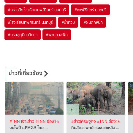
#
กราดยิงโรงเรียนเทพศิรินทร์ นนทบุรี
#
เทพศิรินทร์ นนทบุรี
#
โรงเรียนเทพศิรินทร์ นนทบุรี
#
น้ำท่วม
#
ฝนตกหนัก
#
กรมอุตุนิยมวิทยา
#
พายุดอลฟิน
ข่าวที่เกี่ยวข้อง
#TNN เจาะข่าว
#TNN ช่อง16
#ข่าวเศรษฐกิจ
#TNN ช่อง16
งบไฟป่า–PM2.5 ไทย …
ทีมสัตวแพทย์ เร่งช่วยเหลือ …