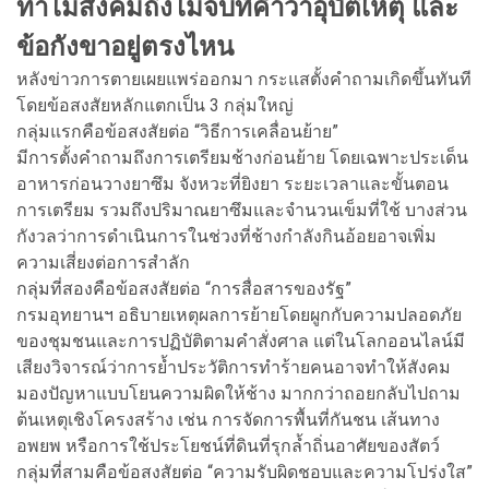
ทำไมสังคมถึงไม่จบที่คำว่าอุบัติเหตุ และ
ข้อกังขาอยู่ตรงไหน
หลังข่าวการตายเผยแพร่ออกมา กระแสตั้งคำถามเกิดขึ้นทันที
โดยข้อสงสัยหลักแตกเป็น 3 กลุ่มใหญ่
กลุ่มแรกคือข้อสงสัยต่อ “วิธีการเคลื่อนย้าย”
มีการตั้งคำถามถึงการเตรียมช้างก่อนย้าย โดยเฉพาะประเด็น
อาหารก่อนวางยาซึม จังหวะที่ยิงยา ระยะเวลาและขั้นตอน
การเตรียม รวมถึงปริมาณยาซึมและจำนวนเข็มที่ใช้ บางส่วน
กังวลว่าการดำเนินการในช่วงที่ช้างกำลังกินอ้อยอาจเพิ่ม
ความเสี่ยงต่อการสำลัก
กลุ่มที่สองคือข้อสงสัยต่อ “การสื่อสารของรัฐ”
กรมอุทยานฯ อธิบายเหตุผลการย้ายโดยผูกกับความปลอดภัย
ของชุมชนและการปฏิบัติตามคำสั่งศาล แต่ในโลกออนไลน์มี
เสียงวิจารณ์ว่าการย้ำประวัติการทำร้ายคนอาจทำให้สังคม
มองปัญหาแบบโยนความผิดให้ช้าง มากกว่าถอยกลับไปถาม
ต้นเหตุเชิงโครงสร้าง เช่น การจัดการพื้นที่กันชน เส้นทาง
อพยพ หรือการใช้ประโยชน์ที่ดินที่รุกล้ำถิ่นอาศัยของสัตว์
กลุ่มที่สามคือข้อสงสัยต่อ “ความรับผิดชอบและความโปร่งใส”