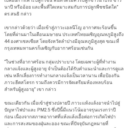
เปลี่ยนการเพาะปลูก เช่น พื้นที่ใดไม่ควรปลูกข้าวนาปรัง ข้าว
นาปี หรืออ้อย และพื้นที่ใดเหมาะสมกับการปลูกพืชชนิดใด”
ดร.สนธิ กล่าว
เขากล่าวด้วยว่า เมื่อเข้าสู่ภาวะเอลนีโญ อากาศจะร้อนขึ้น
โดยที่ผ่านมาในเดือนเมษายน ประเทศไทยเผชิญอุณหภูมิสูงถึง
44 องศาเซลเซียส โดยจังหวัดลำปางมีอุณหภูมิสูงสุด ขณะที่
กรุงเทพมหานครก็เผชิญกับอากาศร้อนเช่นกัน
“ในช่วงที่อากาศร้อน กลุ่มเปราะบาง โดยเฉพาะผู้ที่ทำงาน
กลางแจ้งและผู้สูงอายุ จำเป็นต้องได้รับคำแนะนำและการดูแล
เช่น หลีกเลี่ยงการทำงานกลางแจ้งเป็นเวลานาน เพื่อป้องกัน
ภาวะฮีตสโตรก รวมถึงควรมีการจัดเตรียมห้องหลบร้อน
สำหรับผู้สูงอายุ” เขา กล่าว
ขณะเดียวกัน เมื่อเข้าสู่ช่วงปลายปี ภาวะแห้งแล้งอาจนำไปสู่
ปัญหาไฟป่าและ PM2.5 ซึ่งปีนี้มีแนวโน้มอาจรุนแรงกว่าปี
ก่อน เนื่องจากสภาพอากาศที่แห้งแล้งเอื้อต่อการเกิดไฟป่า
และการสะสมของฝุ่นละออง ขณะที่ปัจจุบันกฎหมายที่