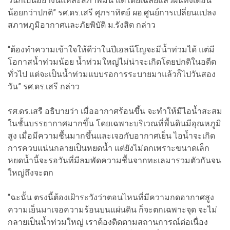
วันก็เป็นอย่างนี้แหละสภาพมัน แต่โดยเฉลี่ยแล้วฝนทั้งเดือน
น้อยกว่าปกติ” รศ.ดร.เสรี ศุภราทิตย์ ผอ.ศูนย์การเปลี่ยนแปลง
สภาพภูมิอากาศและภัยพิบัติ ม.รังสิต กล่าว
“ต้องทำความเข้าใจให้ดีว่าในปีเอลนีโญจะมีน้ำท่วมได้ แต่มี
โอกาสน้ำท่วมน้อย น้ำท่วมใหญ่ไม่น่าจะเกิดโดยปกติในอดีต
ทั่วไป แต่จะเป็นน้ำท่วมแบบรอการระบายมาแล้วก็ไปวันสอง
วัน” รศ.ดร.เสรี กล่าว
รศ.ดร.เสรี อธิบายว่า เมื่ออากาศร้อนขึ้น จะทำให้มีไอน้ำสะสม
ในชั้นบรรยากาศมากขึ้น โดยเฉพาะบริเวณที่พื้นดินมีอุณหภูมิ
สูง เมื่อมีความชื้นมากขึ้นและเจอกับอากาศเย็น ไอน้ำจะเกิด
การควบแน่นกลายเป็นหยดน้ำ แต่ยังไม่ตกเพราะขนาดเล็ก
หยดน้ำนี้จะรอวันที่มีลมพัดความชื้นจากทะเลมารวมตัวกันจน
ใหญ่ถึงจะตก
“ฉะนั้น ตรงนี้ต้องเฝ้าระวังว่าตอนไหนที่มีความกดอากาศสูง
ความเย็นมาเจอความร้อนบนแผ่นดิน ก็จะตกเฉพาะจุด จะไม่
กลายเป็นน้ำท่วมใหญ่ เราต้องติดตามสถานการณ์ต่อเนื่อง