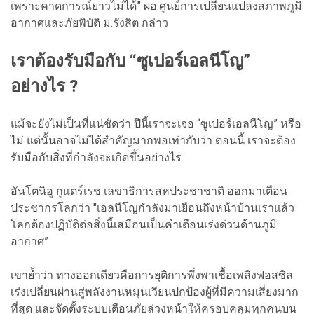
เพราะคาดการณ์ยาวไม่ได้” ผอ.ศูนย์การเปลี่ยนแปลงสภาพภูมิ
อากาศและภัยพิบัติ ม.รังสิต กล่าว
เราต้องรับมือกับ “ซูเปอร์เอลนีโญ”
อย่างไร ?
แม้จะยังไม่เป็นที่แน่ชัดว่า ปีนี้เราจะเจอ “ซูเปอร์เอลนีโญ” หรือ
ไม่ แต่นั้นอาจไม่ได้สำคัญมากพอเท่ากับว่า ตอนนี้ เราจะต้อง
รับมือกับสิ่งที่กำลังจะเกิดขึ้นอย่างไร
อันโตนิอู กูแตร์เรช เลขาธิการสหประชาชาติ ออกมาเตือน
ประชากรโลกว่า "เอลนีโญกำลังมาเยือนถึงหน้าบ้านเราแล้ว
โลกต้องปฏิบัติต่อสิ่งนี้เสมือนเป็นคำเตือนเร่งด่วนด้านภูมิ
อากาศ”
เขาย้ำว่า ทางออกเดียวคือการยุติการพึ่งพาเชื้อเพลิงฟอสซิล
เร่งเปลี่ยนผ่านสู่พลังงานหมุนเวียนปกป้องผู้ที่มีความเสี่ยงมาก
ที่สุด และจัดตั้งระบบเตือนภัยล่วงหน้าให้ครอบคลุมทุกคนบน