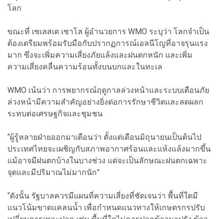
โลก
ขณะที่ เซเลสเต เซาโล ผู้อำนวยการ WMO ระบุว่า โลกจำเป็น
ต้องเตรียมพร้อมรับมือกับปรากฏการณ์เอลนีโญที่อาจรุนแรง
มาก ซึ่งจะเพิ่มความเสี่ยงภัยแล้งและฝนตกหนัก และเพิ่ม
ความเสี่ยงคลื่นความร้อนทั้งบนบกและในทะเล
WMO เน้นว่า การพยากรณ์ฤดูกาลล่วงหน้าและระบบเตือนภัย
ล่วงหน้ามีความสำคัญอย่างยิ่งต่อการรักษาชีวิตและลดผลก
ระทบต่อเศรษฐกิจและชุมชน
“ผู้รู้หลายฝ่ายออกมาเตือนว่า ตั้งแต่เดือนมิถุนายนเป็นต้นไป
ประเทศไทยจะเผชิญกับสภาพอากาศร้อนและแห้งแล้งมากขึ้น
แม้อาจมีฝนตกบ้างในบางช่วง แต่จะเป็นลักษณะฝนตกเฉพาะ
จุดและมีปริมาณไม่มากนัก”
“ดังนั้น รัฐบาลควรมีแผนที่ความเสี่ยงที่ชัดเจนว่า พื้นที่ใดมี
แนวโน้มขาดแคลนน้ำ เพื่อกำหนดแนวทางให้เกษตรกรปรับ