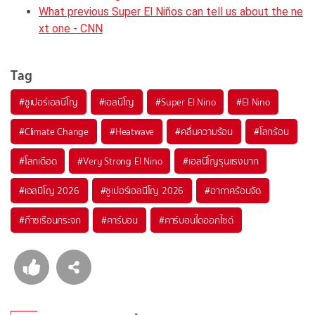
What previous Super El Niños can tell us about the ne
xt one - CNN
Tag
#
ซูเปอร์เอลนีโญ
#
เอลนีโญ
#
Super El Nino
#
El Nino
#
Climate Change
#
Heatwave
#
คลื่นความร้อน
#
โลกร้อน
#
โลกเดือด
#
Very Strong El Nino
#
เอลนีโญรุนแรงมาก
#
เอลนีโญ 2026
#
ซูเปอร์เอลนีโญ 2026
#
อากาศร้อนจัด
#
ก๊าซเรือนกระจก
#
คาร์บอน
#
คาร์บอนไดออกไซด์