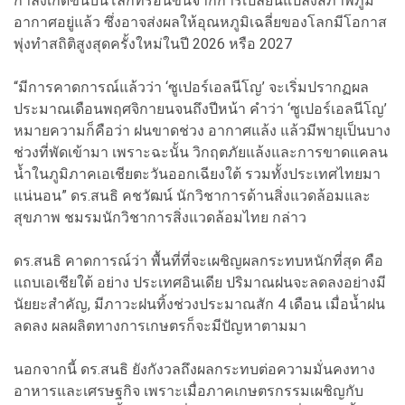
กำลังเกิดขึ้นบนโลกที่ร้อนขึ้นจากการเปลี่ยนแปลงสภาพภูมิ
อากาศอยู่แล้ว ซึ่งอาจส่งผลให้อุณหภูมิเฉลี่ยของโลกมีโอกาส
พุ่งทำสถิติสูงสุดครั้งใหม่ในปี 2026 หรือ 2027
“มีการคาดการณ์แล้วว่า ‘ซูเปอร์เอลนีโญ’ จะเริ่มปรากฏผล
ประมาณเดือนพฤศจิกายนจนถึงปีหน้า คำว่า ‘ซูเปอร์เอลนีโญ’
หมายความก็คือว่า ฝนขาดช่วง อากาศแล้ง แล้วมีพายุเป็นบาง
ช่วงที่พัดเข้ามา เพราะฉะนั้น วิกฤตภัยแล้งและการขาดแคลน
น้ำในภูมิภาคเอเชียตะวันออกเฉียงใต้ รวมทั้งประเทศไทยมา
แน่นอน” ดร.สนธิ คชวัฒน์ นักวิชาการด้านสิ่งแวดล้อมและ
สุขภาพ ชมรมนักวิชาการสิ่งแวดล้อมไทย กล่าว
ดร.สนธิ คาดการณ์ว่า พื้นที่ที่จะเผชิญผลกระทบหนักที่สุด คือ
แถบเอเชียใต้ อย่าง ประเทศอินเดีย ปริมาณฝนจะลดลงอย่างมี
นัยยะสำคัญ, มีภาวะฝนทิ้งช่วงประมาณสัก 4 เดือน เมื่อน้ำฝน
ลดลง ผลผลิตทางการเกษตรก็จะมีปัญหาตามมา
นอกจากนี้ ดร.สนธิ ยังกังวลถึงผลกระทบต่อความมั่นคงทาง
อาหารและเศรษฐกิจ เพราะเมื่อภาคเกษตรกรรมเผชิญกับ