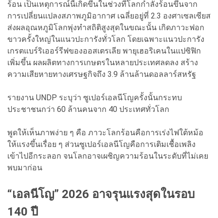
ร้อน เป็นเหตุการณ์นี้เกิดขึ้นในช่วงที่โลกกำลังร้อนขึ้นจาก
การเปลี่ยนแปลงสภาพภูมิอากาศ เฉลี่ยอยู่ที่ 2.3 องศาเซลเซียส
ส่งผลอุณหภูมิโลกพุ่งทำสถิติสูงสุดในขณะนั้น เกิดภาวะฟอก
ขาวครั้งใหญ่ในแนวปะการังทั่วโลก โดยเฉพาะแนวปะการัง
เกรตแบร์ริเออร์รีฟของออสเตรเลีย พายุเฮอริเคนในแปซิฟิก
เพิ่มขึ้น ผลผลิตทางการเกษตรในหลายประเทศลดลง สร้าง
ความเสียหายทางเศรษฐกิจถึง 3.9 ล้านล้านดอลลาร์สหรัฐ
รายงาน UNDP ระบุว่า ซูเปอร์เอลนีโญครั้งนั้นกระทบ
ประชาชนกว่า 60 ล้านคนจาก 40 ประเทศทั่วโลก
พูดให้เห็นภาพง่าย ๆ คือ ภาวะโลกร้อนคือการเร่งไฟใต้หม้อ
ให้แรงขึ้นเรื่อย ๆ ส่วนซูเปอร์เอลนีโญคือการเติมเชื้อเพลิง
เข้าไปอีกระลอก จนโลกอาจเผชิญความร้อนในระดับที่ไม่เคย
พบมาก่อน
“เอลนีโญ” 2026 อาจรุนแรงสุดในรอบ
140 ปี