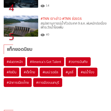
4
14
#TNN เจาะข่าว
#TNN ช่อง16
สรุปสถานการณ์น้ำทั่วประเทศ 9 ส.ค. ฝนหนักต่อเนื่อง
เฝ้าระวังน้ำโขงเพิ่ม
5
40
แท็กยอดนิยม
#
ฝนตกหนัก
#
America's Got Talent
#
วงการบันเทิง
#
ศิลปิน
#
เด็กไทย
#
เนเน่ รอยัล
#
บูลลี่
#
แม่น้ำโขง
#
นักการเมืองไทย
#
การเมืองนนทบุรี