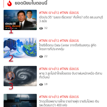
ยอดนิยมในตอนนี้
#TNN เจาะข่าว
#TNN ช่อง16
เปิดประวัติ “ฉลอง เรี่ยวแรง” คือใคร? อดีต สส.นนทบุรี
3 สมัย
1
32
#TNN เจาะข่าว
#TNN ช่อง16
ไทยรีเซ็ตเกม Data Center จากดึงเงินลงทุน สู่คัด
โครงการที่ประเทศคุ้ม
2
22
#TNN เจาะข่าว
#TNN ช่อง16
พายุ 3 ลูกไม่เข้าไทยโดยตรง จับตาฝนหนักเหนือ-อีสาน
ถึงวันแม่
3
18
#TNN เจาะข่าว
#TNN ช่อง16
วิกฤตโรงพยาบาลไทย รายจ่ายพุ่ง รายรับไม่พอ เงิน
รพ.ติดลบกว่า 400 แห่ง