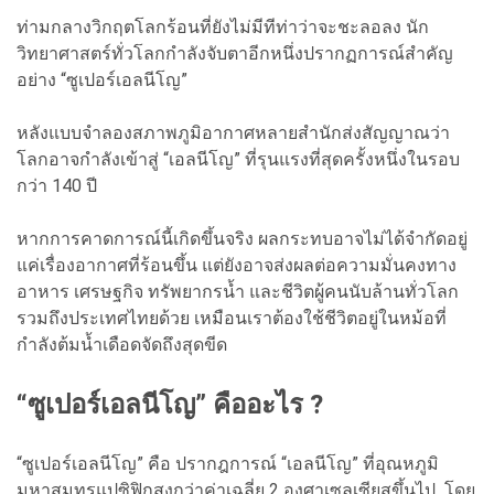
ท่ามกลางวิกฤตโลกร้อนที่ยังไม่มีทีท่าว่าจะชะลอลง นัก
วิทยาศาสตร์ทั่วโลกกำลังจับตาอีกหนึ่งปรากฏการณ์สำคัญ
อย่าง “ซูเปอร์เอลนีโญ”
หลังแบบจำลองสภาพภูมิอากาศหลายสำนักส่งสัญญาณว่า
โลกอาจกำลังเข้าสู่ “เอลนีโญ” ที่รุนแรงที่สุดครั้งหนึ่งในรอบ
กว่า 140 ปี
หากการคาดการณ์นี้เกิดขึ้นจริง ผลกระทบอาจไม่ได้จำกัดอยู่
แค่เรื่องอากาศที่ร้อนขึ้น แต่ยังอาจส่งผลต่อความมั่นคงทาง
อาหาร เศรษฐกิจ ทรัพยากรน้ำ และชีวิตผู้คนนับล้านทั่วโลก
รวมถึงประเทศไทยด้วย เหมือนเราต้องใช้ชีวิตอยู่ในหม้อที่
กำลังต้มน้ำเดือดจัดถึงสุดขีด
“ซูเปอร์เอลนีโญ” คืออะไร ?
“ซูเปอร์เอลนีโญ” คือ ปรากฎการณ์ “เอลนีโญ” ที่อุณหภูมิ
มหาสมุทรแปซิฟิกสูงกว่าค่าเฉลี่ย 2 องศาเซลเซียสขึ้นไป โดย