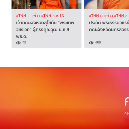
#TNN เจาะข่าว
#TNN ช่อง16
#TNN เจาะข่าว
#TNN ช่
เจ้าคณะจังหวัดสุโขทัย “พระเทพ
ประวัติ พระธรรมวชิรธี
วชิรเวที” ผู้ทรงคุณวุฒิ ป.ธ.9
คณะจังหวัดนครสวรร
พธ.ด.
79
489