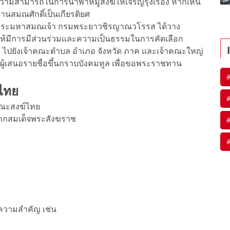
วามสามารถในการนำพาหมู่สงฆ์ให้เจริญรุ่งเรือง หากเห็น
านสมณศักดิ์เป็นเกียรติยศ
เด็จพระมหาสมณเจ้า กรมพระยาวชิรญาณวโรรส ได้วาง
ห้มีการมีส่วนร่วมและความเป็นธรรมในการคัดเลือก
าส ไปยังเจ้าคณะตำบล อำเภอ จังหวัด ภาค และเจ้าคณะใหญ่
ู้เสนอรายชื่อขึ้นกราบบังคมทูล เพื่อขอพระราชทาน
นไทย
คณะสงฆ์ไทย
จากสมเด็จพระสังฆราช
บความสำคัญ เช่น