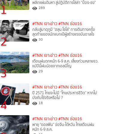
พลิกแผ่นดินหา สู่ปฏิบัติการไล่ล่า "ป๋อง-ธง"
1
289
#TNN เจาะข่าว
#TNN ช่อง16
กลับสู่มาตุภูมิ "ฮลุน โซโล่" การเดินทางครั้ง
สุดท้ายของนักแบกเป้ผู้สร้างแรงบันดาลใจ
2
30
#TNN เจาะข่าว
#TNN ช่อง16
เตือนฝนตกหนัก 6-9 ส.ค. เสี่ยงท่วมหลายจว.
แม้ปีนี้ฝนน้อยจากเอลนีโญ
3
29
#TNN เจาะข่าว
#TNN ช่อง16
ปี 2571 ไทยจะไม่มี “โทษประหารชีวิต” หากไม่
บังคับใช้จริงหรือไม่ ?​
4
18
#TNN เจาะข่าว
#TNN ช่อง16
พายุ "ดอลฟิน" จ่อจีน-ไต้หวัน ไทยเตือนฝน
หนัก 6-9 ส.ค.