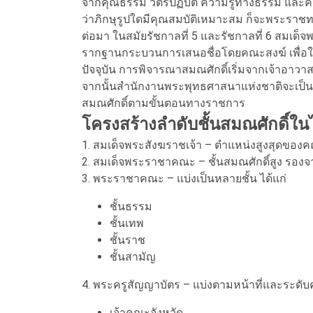
จากคุณธรรม วัตรปฏิบัติ ความรู้ทางธรรม และค
ว่าภิกษุรูปใดมีคุณสมบัติเหมาะสม ก็จะพระราชท
ต่อมา ในสมัยรัชกาลที่ 5 และรัชกาลที่ 6 สม
รากฐานกระบวนการเสนอชื่อโดยคณะสงฆ์ เพื่อใ
ปัจจุบัน การพิจารณาสมณศักดิ์เริ่มจากเจ้าอาว
จากนั้นสำนักงานพระพุทธศาสนาแห่งชาติจะเป็นผ
สมณศักดิ์ตามขั้นตอนทางราชการ
โครงสร้างลำดับชั้นสมณศักดิ์ใ
1. สมเด็จพระสังฆราชเจ้า – ตำแหน่งสูงสุดของ
2. สมเด็จพระราชาคณะ – ชั้นสมณศักดิ์สูง รอง
3. พระราชาคณะ – แบ่งเป็นหลายชั้น ได้แก่
ชั้นธรรม
ชั้นเทพ
ชั้นราช
ชั้นสามัญ
4. พระครูสัญญาบัตร – แบ่งตามหน้าที่และระดั
เจ้าคณะจังหวัด