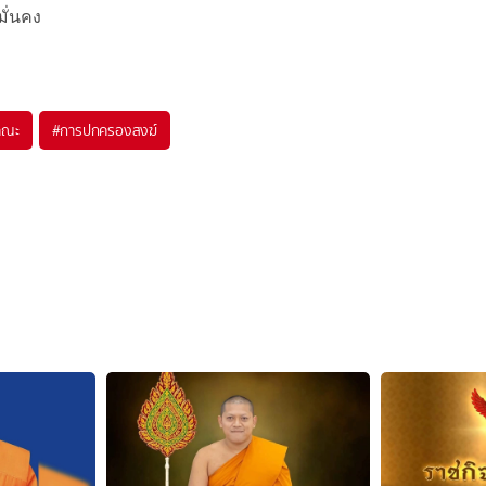
ั่นคง
คณะ
#
การปกครองสงฆ์