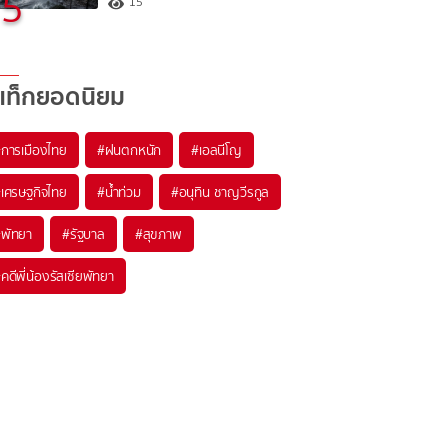
5
15
แท็กยอดนิยม
#
การเมืองไทย
#
ฝนตกหนัก
#
เอลนีโญ
#
เศรษฐกิจไทย
#
น้ำท่วม
#
อนุทิน ชาญวีรกูล
#
พัทยา
#
รัฐบาล
#
สุขภาพ
#
คดีพี่น้องรัสเซียพัทยา