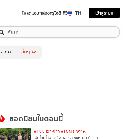
TH
เข้าสู่ระบบ
โหลดแอป
กล่องทรูไอดี ทีวี
ระเทศ
อื่นๆ
ยอดนิยมในตอนนี้
#TNN เจาะข่าว
#TNN ช่อง16
เปิดไทม์ไลน์คดี “พี่น้องรัสเซียหายตัว” จาก