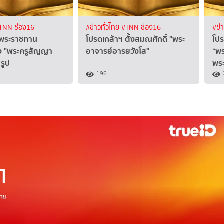
TNN ช่อง16
#ข่าวทั่วไทย
#TNN ช่อง16
#ข่
 พระราชทาน
โปรดเกล้าฯ ตั้งสมณศักดิ์ "พระ
โปร
้ง "พระครูสัญญา
อาจารย์อารยวังโส"
“พร
รูป
พร
196