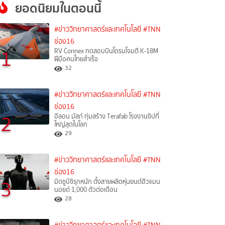
ยอดนิยมในตอนนี้
#ข่าววิทยาศาสตร์และเทคโนโลยี
#TNN
ช่อง16
1
RV Connex ทดสอบบินโดรนโจมตี K-18M
ฝีมือคนไทยสำเร็จ
32
#ข่าววิทยาศาสตร์และเทคโนโลยี
#TNN
ช่อง16
2
อีลอน มัสก์ ทุ่มสร้าง Terafab โรงงานชิปที่
ใหญ่สุดในโลก
29
#ข่าววิทยาศาสตร์และเทคโนโลยี
#TNN
ช่อง16
3
มิตซูบิชิรุกหนัก ตั้งสายผลิตหุ่นยนต์ฮิวแมน
นอยด์ 1,000 ตัวต่อเดือน
28