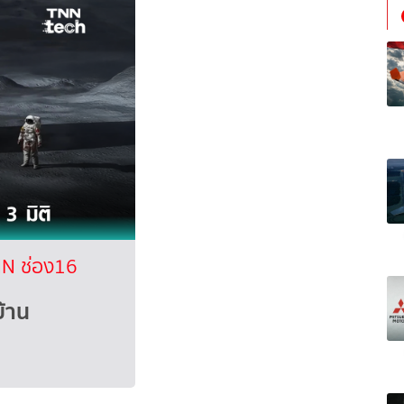
N ช่อง16
บ้าน