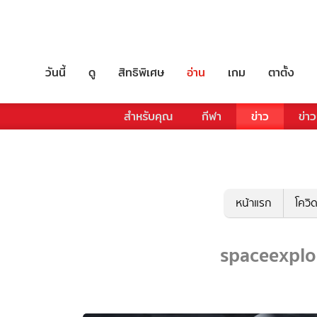
วันนี้
ดู
สิทธิพิเศษ
อ่าน
เกม
ตาตั้ง
สำหรับคุณ
กีฬา
ข่าว
ข่าว
หน้าแรก
โควิ
spaceexplor