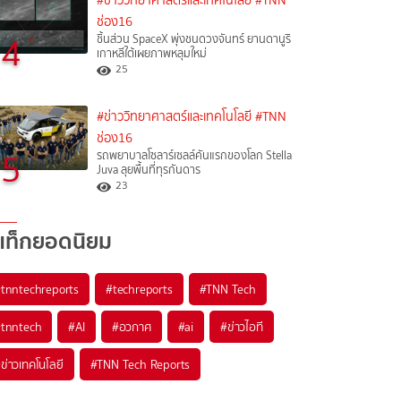
#ข่าววิทยาศาสตร์และเทคโนโลยี
#TNN
ช่อง16
4
ชิ้นส่วน SpaceX พุ่งชนดวงจันทร์ ยานดานูริ
เกาหลีใต้เผยภาพหลุมใหม่
25
#ข่าววิทยาศาสตร์และเทคโนโลยี
#TNN
ช่อง16
5
รถพยาบาลโซลาร์เซลล์คันแรกของโลก Stella
Juva ลุยพื้นที่ทุรกันดาร
23
แท็กยอดนิยม
#
tnntechreports
#
techreports
#
TNN Tech
#
tnntech
#
AI
#
อวกาศ
#
ai
#
ข่าวไอที
#
ข่าวเทคโนโลยี
#
TNN Tech Reports