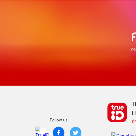
T
E
Follow us
อ