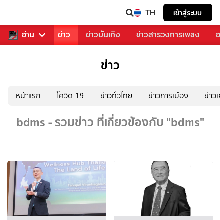
TH
เข้าสู่ระบบ
บคุณ
อ่าน
กีฬา
ข่าว
ข่าวบันเทิง
ข่าวสารวงการเพลง
อ
ข่าว
หน้าแรก
โควิด-19
ข่าวทั่วไทย
ข่าวการเมือง
ข่าว
bdms - รวมข่าว ที่เกี่ยวข้องกับ "bdms"