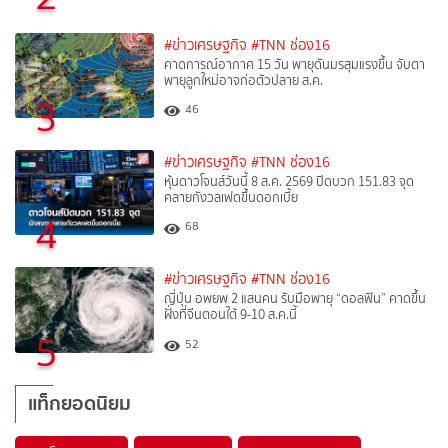
#ข่าวเศรษฐกิจ
#TNN ช่อง16
คาดการณ์อากาศ 15 วัน พายุดันมรสุมแรงขึ้น จับตา
พายุลูกใหม่อาจก่อตัวปลาย ส.ค.
3
46
#ข่าวเศรษฐกิจ
#TNN ช่อง16
หุ้นดาวโจนส์วันนี้ 8 ส.ค. 2569 ปิดบวก 151.83 จุด
คลายกังวลเฟดขึ้นดอกเบี้ย
4
68
#ข่าวเศรษฐกิจ
#TNN ช่อง16
ญี่ปุ่น อพยพ 2 แสนคน รับมือพายุ “ดอลฟิน” คาดขึ้น
ฝั่งที่จีนตอนใต้ 9-10 ส.ค.นี้
5
52
แท็กยอดนิยม