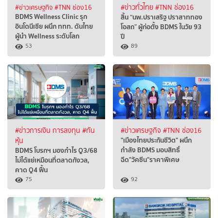
#ข่าวเศรษฐกิจ
#TNN ช่อง16
#ข่าวทั่วไทย
#TNN ช่อง16
BDMS Wellness Clinic รุก
สิ้น “นพ.ปราเสริฐ ปราสาททอง
อินโดนีเซีย ผนึก ททท. ดันไทย
โอสถ” ผู้ก่อตั้ง BDMS ในวัย 93
ผู้นำ Wellness ระดับโลก
ปี
53
89
#ข่าวการเงิน การลงทุน
#ทัน
#ข่าวเศรษฐกิจ
#TNN ช่อง16
"เมืองไทยประกันชีวิต" ผนึก
หุ้น
กำลัง BDMS มอบสิทธิ์
BDMS โบรกฯ มองกำไร Q3/68
ฉีด"วัคซีน"ราคาพิเศษ
ไม่ได้แย่เหมือนที่ตลาดกังวล,
คาด Q4 ฟื้น
75
92