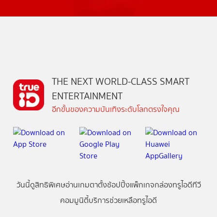
THE NEXT WORLD-CLASS SMART
ENTERTAINMENT
อีกขั้นของความบันเทิงระดับโลกตรงใจคุณ
วันนี้
ดู
สิทธิพิเศษ
อ่าน
เกม
ตาตั้ง
ช้อปปิ้ง
แพ็กเกจ
กล่องทรูไอดีทีวี
คอมมูนิตี้
บริการช่วยเหลือทรูไอดี