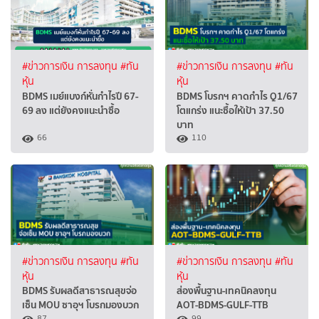
#ข่าวการเงิน การลงทุน
#ทัน
#ข่าวการเงิน การลงทุน
#ทัน
หุ้น
หุ้น
BDMS เมย์แบงก์หั่นกำไรปี 67-
BDMS โบรกฯ คาดกำไร Q1/67
69 ลง แต่ยังคงแนะนำซื้อ
โตแกร่ง แนะซื้อให้เป้า 37.50
บาท
66
110
#ข่าวการเงิน การลงทุน
#ทัน
#ข่าวการเงิน การลงทุน
#ทัน
หุ้น
หุ้น
BDMS รับผลดีสาธารณสุขจ่อ
ส่องพื้นฐาน-เทคนิคลงทุน
เซ็น MOU ซาอุฯ โบรกมองบวก
AOT-BDMS-GULF-TTB
87
99