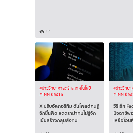
17
#ข่าววิทยาศาสตร์และเทคโนโลยี
#ข่าววิทยา
#TNN ช่อง16
#TNN ช่อง
X ปรับอัลกอริทึม ดันโพสต์คนรู้
วิธีเช็ก F
จักขึ้นฟีด ลดดราม่าคนไม่รู้จัก
มิจฉาชีพ
เน้นสร้างกลุ่มสังคม
เหยื่อโอนเ