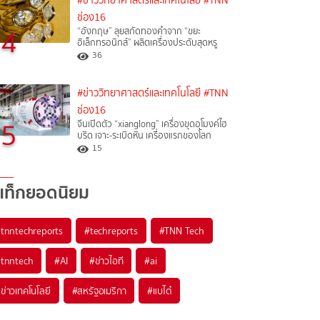
#ข่าววิทยาศาสตร์และเทคโนโลยี
#TNN
ช่อง16
4
“อังกฤษ” ลุยสกัดทองคำจาก “ขยะ
อิเล็กทรอนิกส์” ผลิตเครื่องประดับสุดหรู
36
#ข่าววิทยาศาสตร์และเทคโนโลยี
#TNN
ช่อง16
5
จีนเปิดตัว “xianglong” เครื่องขุดอุโมงค์ไฮ
บริด เจาะ-ระเบิดหิน เครื่องแรกของโลก
15
แท็กยอดนิยม
#
tnntechreports
#
techreports
#
TNN Tech
#
tnntech
#
AI
#
ข่าวไอที
#
ai
#
ข่าวเทคโนโลยี
#
สหรัฐอเมริกา
#
แบไต๋