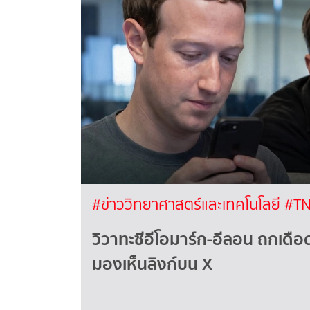
#ข่าววิทยาศาสตร์และเทคโนโลยี
#TN
วิวาทะซีอีโอมาร์ก-อีลอน ถกเด
มองเห็นลิงก์บน X