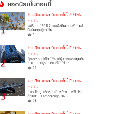
ยอดนิยมในตอนนี้
#ข่าววิทยาศาสตร์และเทคโนโลยี
#TNN
ช่อง16
1
ไขปริศนา 150 ปี จีนพบพืชกินแมลงพันธุ์ใหม่
ยืนยันทฤษฎีดาร์วิน
74
#ข่าววิทยาศาสตร์และเทคโนโลยี
#TNN
ช่อง16
2
SpaceX รายได้โต 92% แต่หุ้นร่วงเพราะทุ่มกับ
AI มากไป มีธุรกิจเดียวที่ได้กำไร ?
72
#ข่าววิทยาศาสตร์และเทคโนโลยี
#TNN
ช่อง16
3
3 ยักษ์ใหญ่ "แท็กซี่บินได้" พลังงานไฟฟ้า โชว์
ตัวในงาน "Farnborough 2026"
71