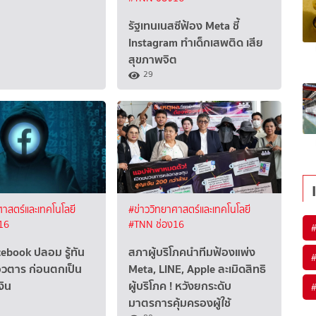
รัฐเทนเนสซีฟ้อง Meta ชี้
Instagram ทำเด็กเสพติด เสีย
สุขภาพจิต
29
ศาสตร์และเทคโนโลยี
#ข่าววิทยาศาสตร์และเทคโนโลยี
16
#TNN ช่อง16
acebook ปลอม รู้ทัน
สภาผู้บริโภคนำทีมฟ้องแพ่ง
อวตาร ก่อนตกเป็น
Meta, LINE, Apple ละเมิดสิทธิ
งิน
ผู้บริโภค ! หวังยกระดับ
มาตรการคุ้มครองผู้ใช้