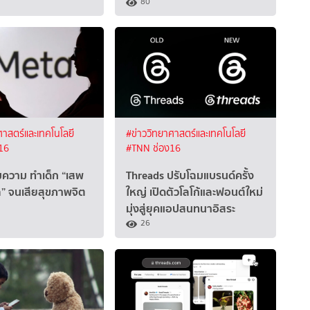
80
ศาสตร์และเทคโนโลยี
#ข่าววิทยาศาสตร์และเทคโนโลยี
16
#TNN ช่อง16
ความ ทำเด็ก “เสพ
Threads ปรับโฉมแบรนด์ครั้ง
ล” จนเสียสุขภาพจิต
ใหญ่ เปิดตัวโลโก้และฟอนต์ใหม่
มุ่งสู่ยุคแอปสนทนาอิสระ
26