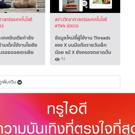
ศาสตร์และเทคโนโลยี
#ข่าววิทยาศาสตร์และเทคโนโลยี
16
#TNN ช่อง16
ระเทศอินเดียกำลัง
ข้อมูลใหม่ชี้ผู้ใช้งาน Threads
ามเด็กใช้งานโซเชีย
แซง X บนมือถือรายวันเล็ก
ามรอยออสเตรเลีย
น้อย แม้ X ยังครองตลาดเว็บ
51
ดูเพิ่มเติม