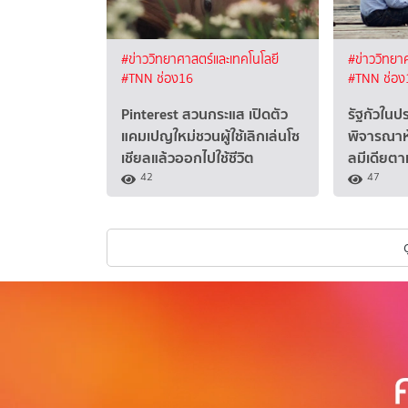
#ข่าววิทยาศาสตร์และเทคโนโลยี
#ข่าววิทยา
#TNN ช่อง16
#TNN ช่อง
Pinterest สวนกระแส เปิดตัว
รัฐกัวในป
แคมเปญใหม่ชวนผู้ใช้เลิกเล่นโซ
พิจารณาห้
เชียลแล้วออกไปใช้ชีวิต
ลมีเดียต
42
47