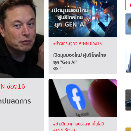
#ข่าวเศรษฐกิจ
#TNN ช่อง16
เปิดมุมมองใหม่ ผู้บริโภคไทย
ยุค "Gen AI"
33
N ช่อง16
ือดปมลดการ
#ข่าววิทยาศาสตร์และเทคโนโลยี
#TNN ช่อง16